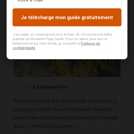
Je télécharge mon guide gratuitement
J'accepte, en renseignant mon e-mail, de m'inscrire à la lettre
gratuite de Nouvelle Page Santé. Pour en savoir plus sur ce
traitement et sur mes droits, je consulte la
Politique de
confidentialité
.
La pâquerette
Moins puissante que l’hélichryse, on réserve
la
pâquerette
plutôt aux ecchymoses de petite
taille, mais ce n’est pas pour rien qu’on l’appelle
aussi « l’arnica des plaines ».