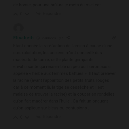
de bosse, pour une brûlure je mets du miel ect…
Répondre
0
Elisabeth
2 années il y a
Etant donnée la raréfaction de l’arnica à cause d’une
surexploitation, les anciens m’ont conseillé des
macérats de tamié, cette plante grimpante
envahissante qui ressemble un peu au liseron aussi
appelée « herbe aux femmes battues ». Il faut prélever
la racine (avant l’apparition des petits fruits rouges
car à ce moment là, la tige se dessèche et il est
malaisé de trouver la racine) et la couper en rondelles
qu’on fait macérer dans l’huile . Ca fait un onguent
qu’on applique sur bleus ou contusions .
Répondre
0