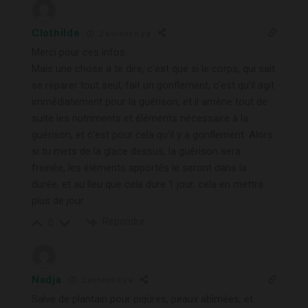
Clothilde
2 années il y a
Merci pour ces infos.
Mais une chose a te dire, c’est que si le corps, qui sait
se réparer tout seul, fait un gonflement, c’est qu’il agit
immédiatement pour la guérison, et il amène tout de
suite les nutriments et éléments nécessaire à la
guérison, et c’est pour cela qu’il y a gonflement. Alors
si tu mets de la glace dessus, la guérison sera
freinée, les éléments apportés le seront dans la
durée, et au lieu que cela dure 1 jour, cela en mettra
plus de jour.
Répondre
0
Nadja
2 années il y a
Salve de plantain pour piqûres, peaux abîmées, et