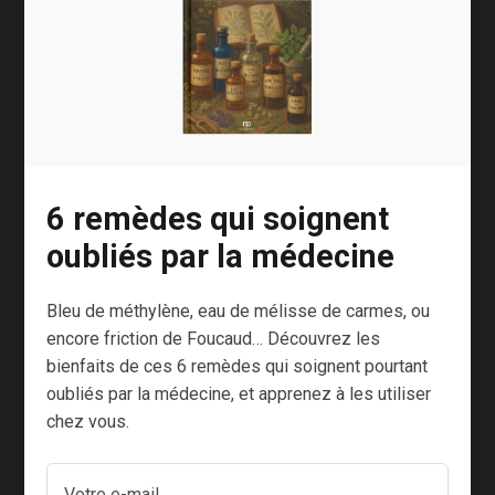
Quelques remèdes
plus confidentiels
pour faire disparaître
les bleus
L’hamamélis
6 remèdes qui soignent
oubliés par la médecine
Cette plante astringente aide à limiter
l’épanchement de sang.
Bleu de méthylène, eau de mélisse de carmes, ou
encore friction de Foucaud… Découvrez les
Une simple infusion appliquée à l’aide d’une
bienfaits de ces 6 remèdes qui soignent pourtant
compresse sur l’hématome suffit.
oubliés par la médecine, et apprenez à les utiliser
Faites bouillir pendant 10 minutes 10 grammes
chez vous.
de feuilles d’hamamélis séchées dans 250 cl
d’eau. Puis, laissez refroidir avant l’application.