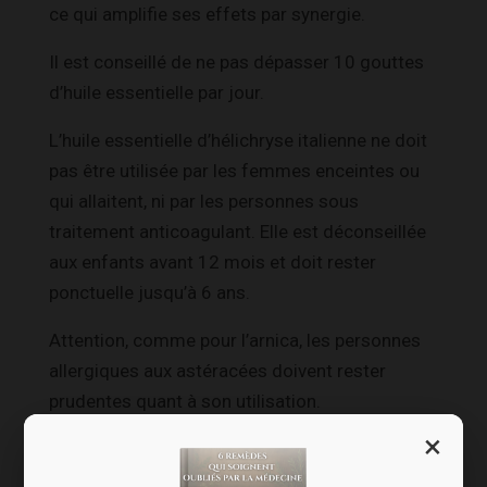
ce qui amplifie ses effets par synergie.
Il est conseillé de ne pas dépasser 10 gouttes
d’huile essentielle par jour.
L’huile essentielle d’hélichryse italienne ne doit
pas être utilisée par les femmes enceintes ou
qui allaitent, ni par les personnes sous
traitement anticoagulant. Elle est déconseillée
aux enfants avant 12 mois et doit rester
ponctuelle jusqu’à 6 ans.
Attention, comme pour l’arnica, les personnes
allergiques aux astéracées doivent rester
prudentes quant à son utilisation.
×