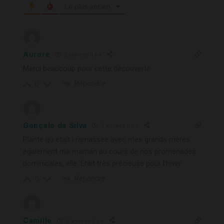
Le plus ancien
Aurore
2 années il y a
Merci beaucoup pour cette découverte
Répondre
0
Gonçalo da Silva
2 années il y a
Plante qu était i ramassee avec mes grands mères
également ma maman au cours de nos promenades
dominicales, elle. Était très précieuse pour l’hiver.
Répondre
0
Camille
2 années il y a