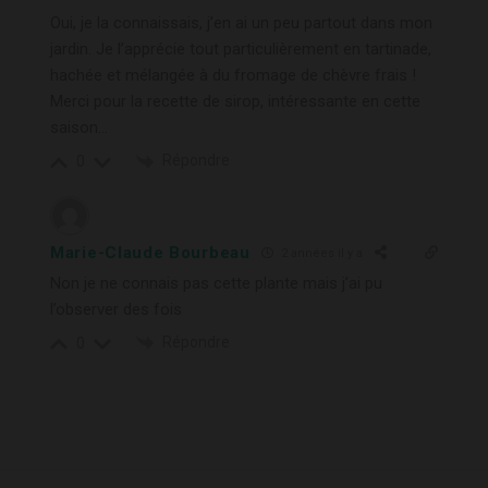
Oui, je la connaissais, j’en ai un peu partout dans mon
jardin. Je l’apprécie tout particulièrement en tartinade,
hachée et mélangée à du fromage de chèvre frais !
Merci pour la recette de sirop, intéressante en cette
saison…
Répondre
0
Marie-Claude Bourbeau
2 années il y a
Non je ne connais pas cette plante mais j’ai pu
l’observer des fois
Répondre
0