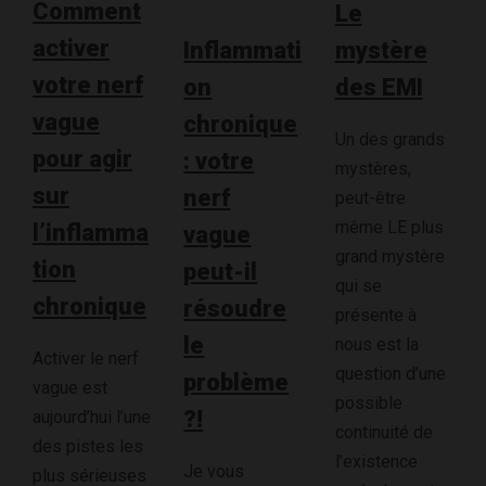
Comment
Le
activer
mystère
Inflammati
votre nerf
des EMI
on
vague
chronique
Un des grands
pour agir
: votre
mystères,
sur
nerf
peut-être
même LE plus
l’inflamma
vague
grand mystère
tion
peut-il
qui se
chronique
résoudre
présente à
le
nous est la
Activer le nerf
question d’une
problème
vague est
possible
?!
aujourd’hui l’une
continuité de
des pistes les
l’existence
Je vous
plus sérieuses