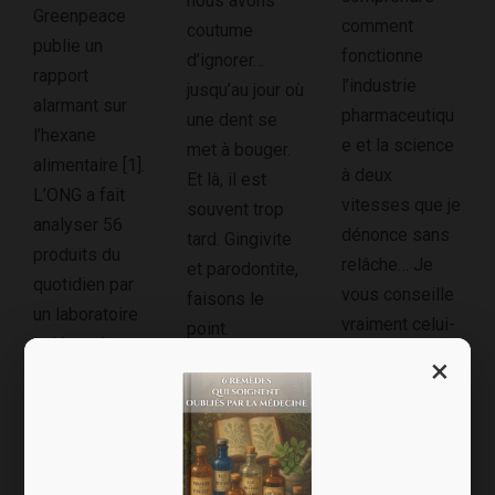
nous avons
Greenpeace
comment
coutume
publie un
fonctionne
d’ignorer…
rapport
l’industrie
jusqu’au jour où
alarmant sur
pharmaceutiqu
une dent se
l’hexane
e et la science
met à bouger.
alimentaire [1].
à deux
Et là, il est
L’ONG a fait
vitesses que je
souvent trop
analyser 56
dénonce sans
tard. Gingivite
produits du
relâche… Je
et parodontite,
quotidien par
vous conseille
faisons le
un laboratoire
vraiment celui-
point.
indépendant :
là ! Sylvie
Problèmes aux
×
beurre, huiles
Beljanski
gencives, un
végétales,
présente, dans
mal tellement
poulet, laits,
ce récit...
courant Si nous
dont le lait
sommes
infantile… Leur