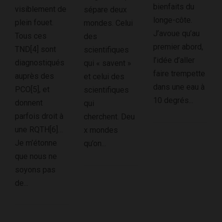
bienfaits du
visiblement de
sépare deux
longe-côte.
plein fouet.
mondes. Celui
J’avoue qu’au
Tous ces
des
premier abord,
TND[4] sont
scientifiques
l’idée d’aller
diagnostiqués
qui « savent »
faire trempette
auprès des
et celui des
dans une eau à
PCO[5], et
scientifiques
10 degrés...
donnent
qui
parfois droit à
cherchent. Deu
une RQTH[6]…
x mondes
Je m’étonne
qu’on...
que nous ne
soyons pas
de...