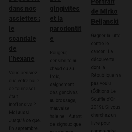
Portrait
dans nos
gingivites
de Mirko
assiettes :
et la
Beljanski
le
parodontit
Gagner la lutte
scandale
e
contre le
de
cancer : La
Rougeur,
l’hexane
découverte
sensibilité au
dont la
chaud ou au
Vous pensiez
République n’a
froid,
que votre huile
pas voulu
saignement
de tournesol
(Éditions Le
des gencives
était
Souffle d’Or –
au brossage,
inoffensive ?
2019). Si vous
mauvaise
Moi aussi.
cherchez un
haleine… Autant
Jusqu’à ce que,
livre pour
de signaux que
fin septembre,
comprendre