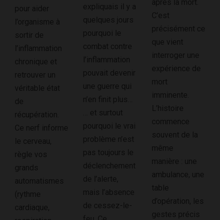
après la mort.
expliquais il y a
pour aider
C’est
quelques jours
l’organisme à
précisément ce
pourquoi le
sortir de
que vient
combat contre
l’inflammation
interroger une
l’inflammation
chronique et
expérience de
pouvait devenir
retrouver un
mort
une guerre qui
véritable état
imminente.
n’en finit plus…
de
L’histoire
… et surtout
récupération.
commence
pourquoi le vrai
Ce nerf informe
souvent de la
problème n’est
le cerveau,
même
pas toujours le
règle vos
manière : une
déclenchement
grands
ambulance, une
de l’alerte,
automatismes
table
mais l’absence
(rythme
d’opération, les
de cessez-le-
cardiaque,
gestes précis
feu. Ce