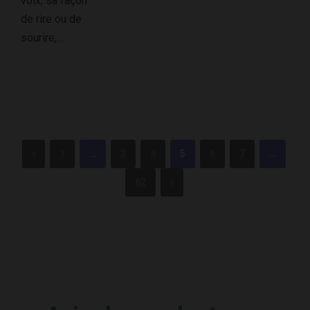
voix, sa façon
de rire ou de
sourire,...
1
…
3
4
5
6
7
…
62