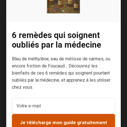
particulièremen
conclusion ?
t...
Près des deux
tiers...
6 remèdes qui soignent
oubliés par la médecine
Bleu de méthylène, eau de mélisse de carmes, ou
encore friction de Foucaud… Découvrez les
bienfaits de ces 6 remèdes qui soignent pourtant
oubliés par la médecine, et apprenez à les utiliser
TDA-H
Portrait
chez vous.
Le longe-
mode ou
de Michel
côte
réel
de
J’ai passé un
trouble ?
Lorgeril
moment
Je télécharge mon guide gratuitement