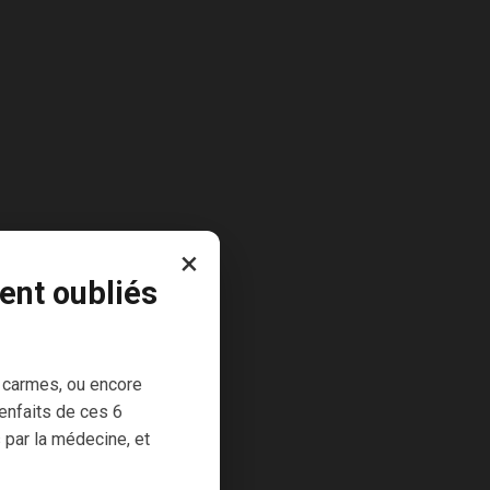
×
[1]
ateurs”
;
ent oubliés
r les radicaux
 carmes, ou encore
enfaits de ces 6
 par la médecine, et