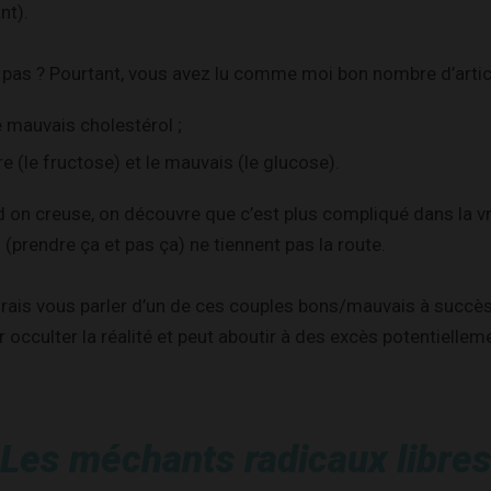
nt).
pas ? Pourtant, vous avez lu comme moi bon nombre d’articl
le mauvais cholestérol ;
re (le fructose) et le mauvais (le glucose).
on creuse, on découvre que c’est plus compliqué dans la vra
 (prendre ça et pas ça) ne tiennent pas la route.
drais vous parler d’un de ces couples bons/mauvais à succès 
 par occulter la réalité et peut aboutir à des excès potentie
Les méchants radicaux libres