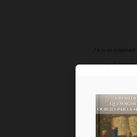
J’ai lu en préparant
“Les radic
“Tous les 
“Une cellu
[2]
libres
”
.
Ce sont des molécu
Le discours que vo