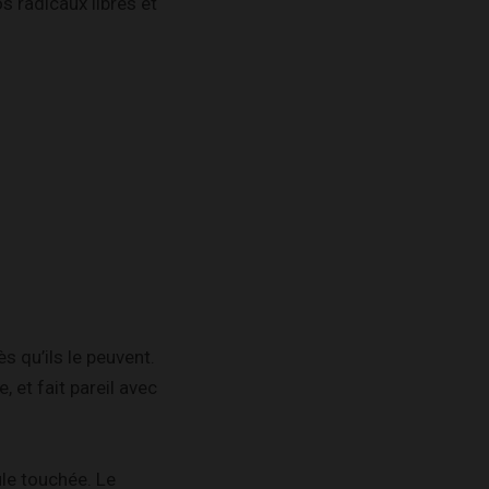
os radicaux libres et
s qu’ils le peuvent.
, et fait pareil avec
le touchée. Le