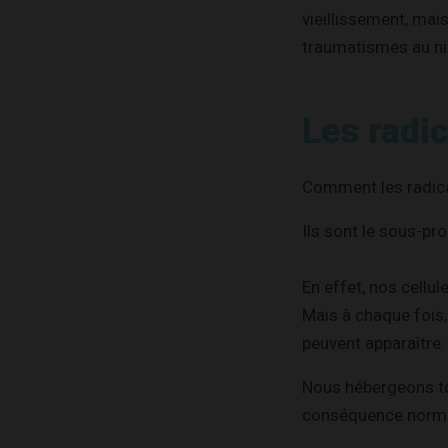
vieillissement, mai
traumatismes au niv
Les radi
Comment les radica
Ils sont le sous-pro
En effet, nos cellul
Mais à chaque fois,
peuvent apparaître.
Nous hébergeons tou
conséquence norma