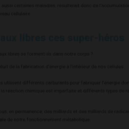
s aussi certaines maladies, résulterait donc de l’accumulati
eau cellulaire.
caux libres ces super-héros
ux libres se forment-ils dans notre corps ?
duit de la fabrication d’énergie à l’intérieur de nos cellules.
es utilisent différents carburants pour fabriquer l’énergie don
 la réaction chimique est imparfaite et différents types de r
s, en permanence, des milliards et des milliards de radicaux
le de notre fonctionnement métabolique.