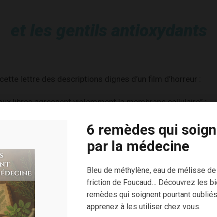
et les gentils antioxydants
 cette lettre des descriptions dignes d’un film d’horreur :
aux libres agressent violemment la membrane cellulaire” ;
êtres vivants subissent les agressions de ces terribles préd
6 remèdes qui soign
le humaine est agressée en moyenne 10 000 fois par jour pa
par la médecine
Bleu de méthylène, eau de mélisse de
friction de Foucaud… Découvrez les bi
les, pas des Amazones sanguinaires !
remèdes qui soignent pourtant oubliés
apprenez à les utiliser chez vous.
us entendez habituellement se résume ainsi :