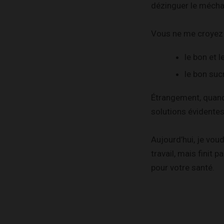
dézinguer le mécha
Vous ne me croyez 
le bon et 
le bon suc
Étrangement, quand 
solutions évidentes
Aujourd’hui, je vou
travail, mais finit
pour votre santé.