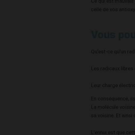
Ce qui est mauvais p
celle de vos antiox
Vous pou
Qu’est-ce qu’un radi
Les radicaux libres
Leur charge électri
En conséquence, ils
La molécule voisine,
sa voisine. Et ainsi 
L’ennui est que ce