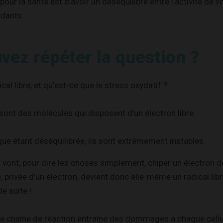
our la santé est d’avoir un déséquilibre entre l’activité de v
ydants.
vez répéter la question ?
cal libre, et qu’est-ce que le stress oxydatif ?
 sont des molécules qui disposent d’un électron libre.
que étant déséquilibrée, ils sont extrêmement instables.
 vont, pour dire les choses simplement, chiper un électron dè
 privée d’un électron, devient donc elle-même un radical libre
de suite !
tte chaîne de réaction entraîne des dommages à chaque cellu