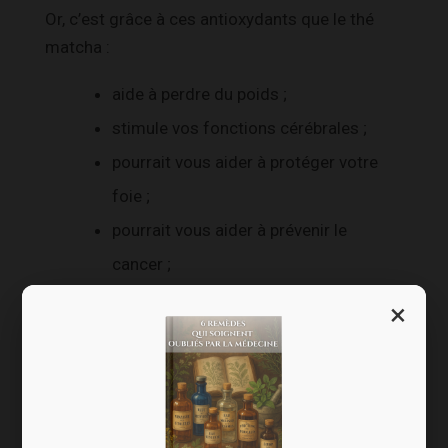
Or, c’est grâce à ces antioxydants que le thé
matcha :
aide à perdre du poids ;
stimule vos fonctions cérébrales ;
pourrait vous aider à protéger votre
foie ;
pourrait vous aider à prévenir le
cancer ;
pourrait améliorer votre santé
×
cardiaque (3)
.
Voilà son secret. Maintenant vous comprenez
pourquoi tout le monde se passionne pour le
thé matcha !