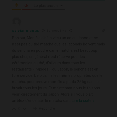
Le plus ancien
sylviane seux
6 années il y a
Bonjour, Mon fils aîné a vécu un an au Japon et ce
n’est pas du thé matcha que les japonais boivent mais
du sencha en poudre car le matcha est beaucoup
plus cher, en général il est réservé pour les
cérémonies du thé, d’ailleurs dans tous les
restaurants « rapides » du Japon, le sencha est en
libre service. De plus il a les mêmes propriétés que le
matcha, pour preuve mon fils a perdu 25 kg car il en
buvait tous les jours. Et maintenant nous le faisons
venir directement du Japon. Alors s’il vous plaît
arrêtez d’encenser le matcha car
…
Lire la suite »
Répondre
0