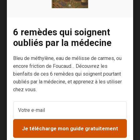
Bien à vous,
Joachim
6 remèdes qui soignent
P.S. : Une prochaine fois, je vous raconterai mon
oubliés par la médecine
expérience de la cérémonie du thé matcha dans
le jardin Hama-Rikyū à Tokyo. C’est lors de mon
Bleu de méthylène, eau de mélisse de carmes, ou
voyage de noces. J’en garde un souvenir
encore friction de Foucaud… Découvrez les
impérissable.
bienfaits de ces 6 remèdes qui soignent pourtant
oubliés par la médecine, et apprenez à les utiliser
Voici déjà une photo :
chez vous.
Je télécharge mon guide gratuitement