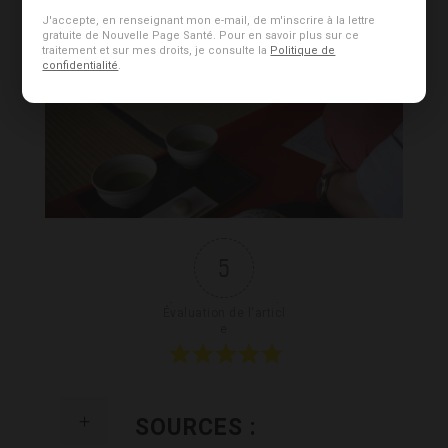
J'accepte, en renseignant mon e-mail, de m'inscrire à la lettre
gratuite de Nouvelle Page Santé. Pour en savoir plus sur ce
traitement et sur mes droits, je consulte la
Politique de
confidentialité
.
5
Évaluation de l'articl
e
SOURCES :