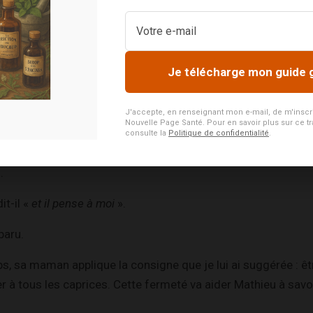
ui le protège.
er entretien, il souhaite me revoir.
Je télécharge mon guide 
vec toi
» me dit-il en partant.
 est plus calme. Il se rapproche et semble avoir envie d’un 
J'accepte, en renseignant mon e-mail, de m'inscrire
il se calme et fait moins de colères.
Nouvelle Page Santé. Pour en savoir plus sur ce tr
consulte la
Politique de confidentialité
.
es, Mathieu me dessine un gros bonhomme avec des grands
l.
it-il «
et il pense à moi
».
paru.
 sa maman applique la consigne que je lui ai suggérée : êt
er à tous les caprices. Cette fermeté va aider Mathieu à savo