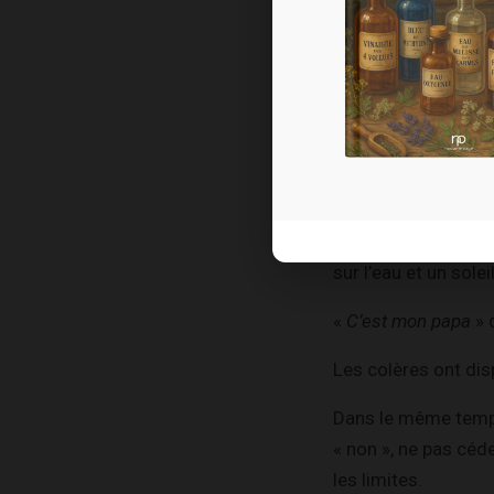
quelqu’un de fort q
À la sortie du premi
«
Sympa de parler a
Le second entretien
est plus structuré, 
Au bout de 4 séanc
sur l’eau et un solei
«
C’est mon papa
» d
Les colères ont dis
Dans le même temps,
« non », ne pas céd
les limites.