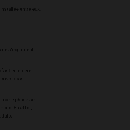
installée entre eux.
s ne s’expriment
enfant en colère
 consolation
remière phase se
sonne. En effet,
’adulte.