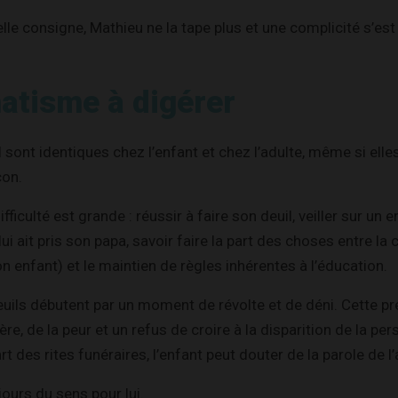
le consigne, Mathieu ne la tape plus et une complicité s’est 
atisme à digérer
 sont identiques chez l’enfant et chez l’adulte, même si elle
çon.
fficulté est grande : réussir à faire son deuil, veiller sur un 
 lui ait pris son papa, savoir faire la part des choses entre la
n enfant) et le maintien de règles inhérentes à l’éducation.
deuils débutent par un moment de révolte et de déni. Cette p
lère, de la peur et un refus de croire à la disparition de la per
rt des rites funéraires, l’enfant peut douter de la parole de l
jours du sens pour lui.