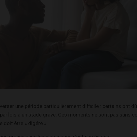
rser une période particulièrement difficile : certains ont dû
e parfois à un stade grave. Ces moments ne sont pas sans c
 doit être « digéré ».
ns graves avec les plus jeunes n’est pas évident.