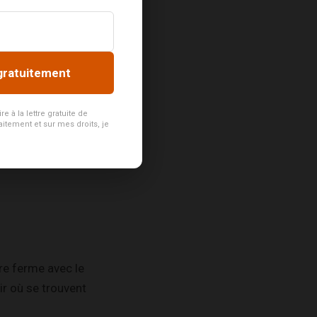
gratuitement
contact. Son dessin
 à la lettre gratuite de
aitement et sur mes droits, je
 yeux, un bateau
re ferme avec le
ir où se trouvent