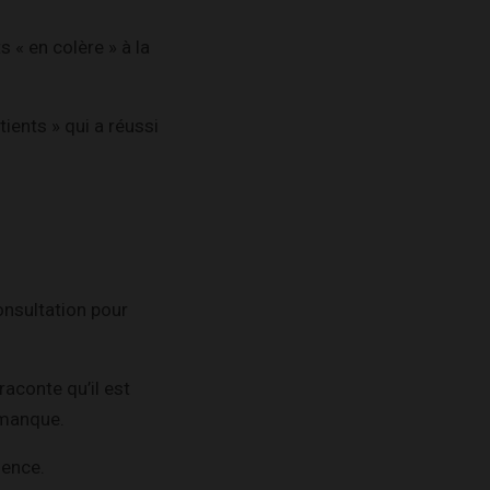
 « en colère » à la
tients » qui a réussi
onsultation pour
aconte qu’il est
i manque.
anence.