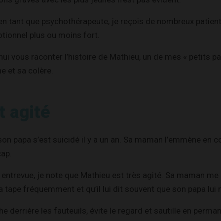
n tant que psychothérapeute, je reçois de nombreux patients
tionnel plus ou moins fort.
ui vous raconter l’histoire de Mathieu, un de mes « petits pa
e et sa colère.
t agité
son papa s’est suicidé il y a un an. Sa maman l’emmène en c
cap.
 entrevue, je note que Mathieu est très agité. Sa maman me r
 la tape fréquemment et qu’il lui dit souvent que son papa lu
he derrière les fauteuils, évite le regard et sautille en perm