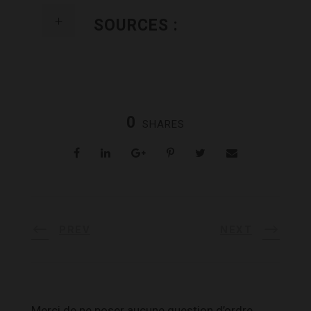
SOURCES :
0
SHARES
PREV
NEXT
Merci de ne poser aucune question d’ordre