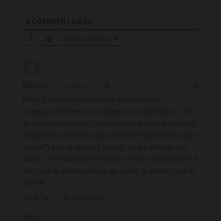
4
COMMENTAIRES
Le plus ancien
Maflor
2 années il y a
BRAVO pour cette excellente présentation!
Je peux confirmer que l’usage en est bénéfique. Lors
de mes promenades, j’en saisis sans gant le sommet
(la partie la plus jeune, ça tombe bien puisqu’elle pique
moins!!) et je la tire vers le haut, ce qui évite de me
piquer. C’est aussi un très bon exercice de présence à
soi car à la moindre erreur du geste, la plante nous la
signale !
Répondre
4