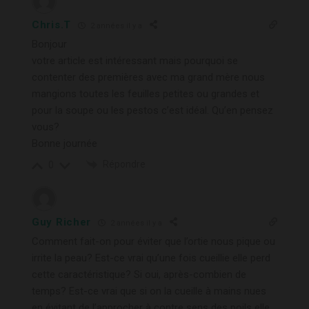
Chris.T
2 années il y a
Bonjour
votre article est intéressant mais pourquoi se
contenter des premières avec ma grand mère nous
mangions toutes les feuilles petites ou grandes et
pour la soupe ou les pestos c’est idéal. Qu’en pensez
vous?
Bonne journée
Répondre
0
Guy Richer
2 années il y a
Comment fait-on pour éviter que l’ortie nous pique ou
irrite la peau? Est-ce vrai qu’une fois cueillie elle perd
cette caractéristique? Si oui, après-combien de
temps? Est-ce vrai que si on la cueille à mains nues
en évitant de l’approcher à contre sens des poils elle