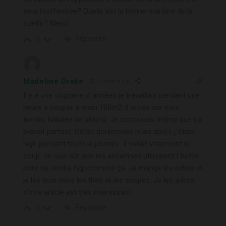
sera inoffensive? Quelle est la bonne manière de la
cueillir? Merci.
Répondre
0
Madeline Drake
4 mois il y a
Il y a une vingtaine d´années je travaillais pendant une
heure à couper à main 100m2 d´orties sur mon
terrain, habillée de shorts. Je continuais même que ça
piquait partout. Cétait doulereuse mais aprés j´étais
high pendant toute la journée. Il vallait vraiement le
coup. Je suis súr que les anciennes utilisaient l´herbe
pour se rendre high comme ça. Je mange les orties et
je les bois dans les thés at les soupes. Je les adore.
Votre article est très intéressant.
Répondre
0