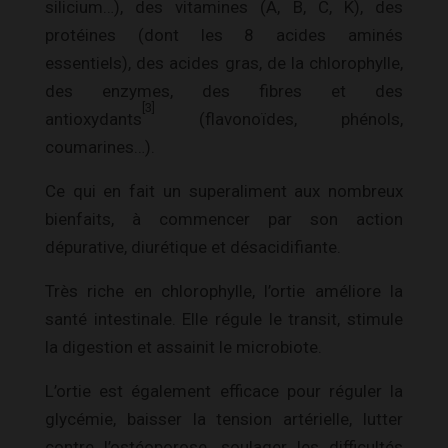
silicium…), des vitamines (A, B, C, K), des
protéines (dont les 8 acides aminés
essentiels), des acides gras, de la chlorophylle,
des enzymes, des fibres et des
[3]
antioxydants
(flavonoïdes, phénols,
coumarines…).
Ce qui en fait un superaliment aux nombreux
bienfaits, à commencer par son action
dépurative, diurétique et désacidifiante.
Très riche en chlorophylle, l’ortie améliore la
santé intestinale. Elle régule le transit, stimule
la digestion et assainit le microbiote.
L’ortie est également efficace pour réguler la
glycémie, baisser la tension artérielle, lutter
contre l’ostéoporose, soulager les difficultés