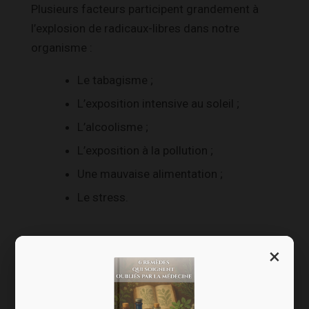
Plusieurs facteurs participent grandement à
l’explosion de radicaux-libres dans notre
organisme :
Le tabagisme ;
L’exposition intensive au soleil ;
L’alcoolisme ;
L’exposition à la pollution ;
Une mauvaise alimentation ;
Le stress.
Les bienfaits des
×
fruits rouges sur