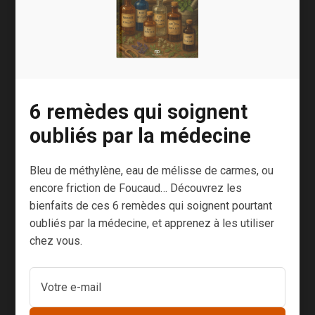
l’organisme
Des pigments protecteurs
pour le cœur et les cellules
6 remèdes qui soignent
Pour se protéger contre l’excès de radicaux-
libres, l’organisme dispose heureusement de
oubliés par la médecine
systèmes de protection
.
Bleu de méthylène, eau de mélisse de carmes, ou
Il y en a trois principaux : la Glutathion
encore friction de Foucaud… Découvrez les
Peroxydase (Gpx), la Superoxyde Dismutase
bienfaits de ces 6 remèdes qui soignent pourtant
(SOD) et la catalase.
oubliés par la médecine, et apprenez à les utiliser
chez vous.
Je ne m’attarde pas dessus car ce sont des
processus complexes qui demandent
beaucoup d’explications.