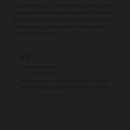
un point commun : ils sont riche en pépins (à part les
myrtilles,et ceux de l’argousier donne de l’huile) donc
prudence pour les intestin sensibles avec diverticules .
comme toujours, lorsque vient le moment de la
récolte
…
Lire la suite »
Répondre
0
Tessier Laurent
1 année il y a
Répondre à
jack
Merci Jack pour votre commentaire qui complète
parfaitement mon propos ! Bien à vous ! Laurent
Répondre
0