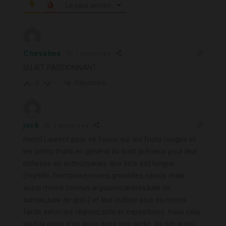
Le plus ancien
Chevalme
1 année il y a
SUJET PASSIONNANT
Répondre
0
jack
1 année il y a
merci Laurent pour ce focus sur les fruits rouges et
les petits fruits en général Ils sont précieux pour leur
richesse en anthocyanes. leur liste est longue
(myrtille, framboise,mures,groseilles,cassis mais
aussi moins connus argousier,aronia,baie de
sureau,baie de goji..) et leur culture plus ou moins
facile selon les régions,sols et expositions. mais cela
vaut la peine d’en avoir dans son jardin. Ils ont aussi