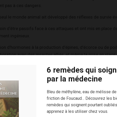
nt pas à ces dangers.
eul le monde animal ait développé des réflexes de survie év
oin d’être passifs face à ces attaques et ont mis en place 
ment ingénieux.
tion d’hormones à la production d’épines, d’écorce ou de poil
aboration avec des insectes alliés, et même la mise en plac
 avertir d’un danger.
6 remèdes qui soign
culier doivent à tout prix être préservées, car elles représent
par la médecine
 tout simplement la garantie d’une descendance.
Bleu de méthylène, eau de mélisse de
lante doit faire en sorte que ces dernières ne soient pas 
friction de Foucaud… Découvrez les bi
sectes et les animaux.
remèdes qui soignent pourtant oubliés
gétaux sont donc pourvues de substances chimiques toxiqu
apprenez à les utiliser chez vous.