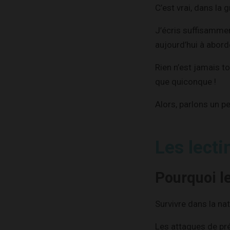
C’est vrai, dans la
J’écris suffisammen
aujourd’hui à abor
Rien n’est jamais t
que quiconque !
Alors, parlons un p
Les lecti
Pourquoi l
Survivre dans la nat
Les attaques de pr