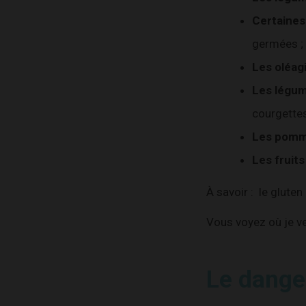
Certaines
germées ;
Les oléag
Les légum
courgettes
Les pomm
Les fruit
À savoir : le glute
Vous voyez où je ve
Le danger