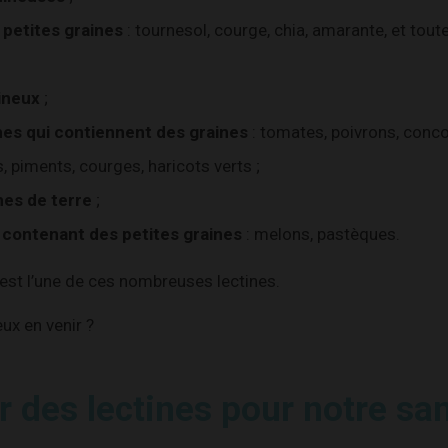
 petites graines
: tournesol, courge, chia, amarante, et tout
ineux
;
es qui contiennent des graines
: tomates, poivrons, conc
, piments, courges, haricots verts ;
es de terre
;
s contenant des petites graines
: melons, pastèques.
n est l’une de ces nombreuses lectines.
ux en venir ?
 des lectines pour notre sa