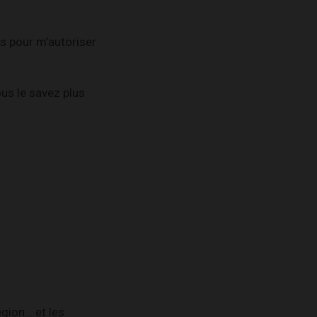
es pour m’autoriser
ous le savez plus
gion… et les