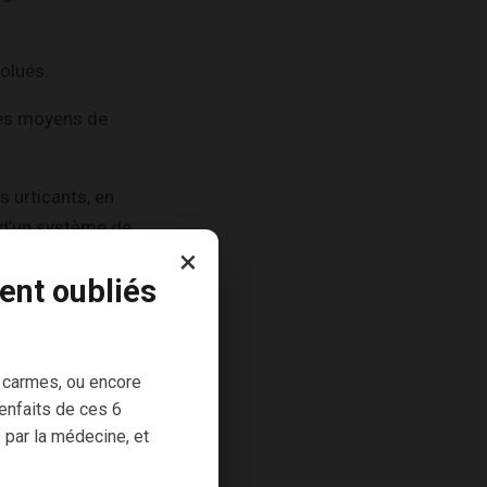
olués.
des moyens de
s urticants, en
e d’un système de
×
ent oubliés
ent la survie de la
 carmes, ou encore
consommées ou
enfaits de ces 6
 par la médecine, et
es plus ou moins