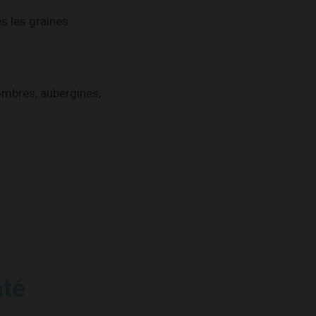
es les graines
ombres, aubergines,
nté