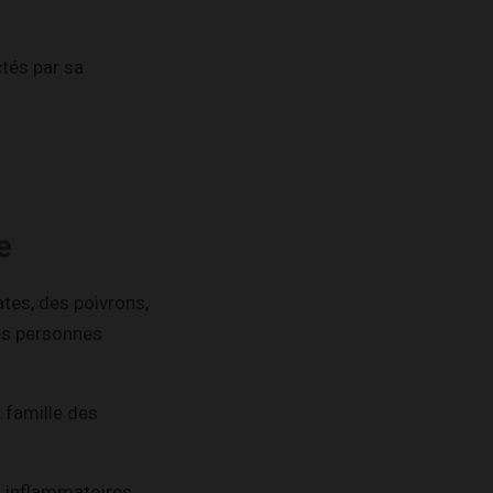
tés par sa
e
tes, des poivrons,
es personnes
 famille des
s inflammatoires