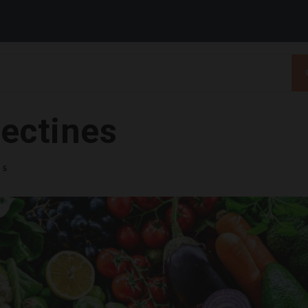
lectines
5