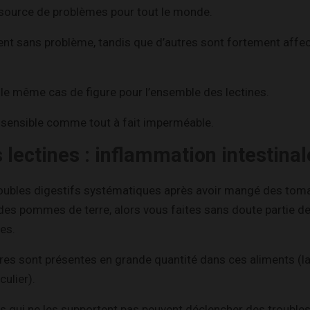
 source de problèmes pour tout le monde.
ent sans problème, tandis que d’autres sont fortement affec
 le même cas de figure pour l’ensemble des lectines.
 sensible comme tout à fait imperméable.
lectines : inflammation intestinal
roubles digestifs systématiques après avoir mangé des toma
des pommes de terre, alors vous faites sans doute partie d
nes.
ères sont présentes en grande quantité dans ces aliments (la
ulier).
s qui ne les supportent pas peuvent déclencher des trouble