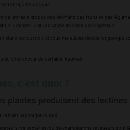
 grande majorité des cas.
t de lettres à propos des bienfaits des fruits et des légum
der un » danger » qui se cache au cœur des végétaux.
out blanc ou tout noir, si vous me suivez depuis longtemps v
eu du côté obscur de certains légumes.
nes, c’est quoi ?
es plantes produisent des lectines
ure n’est pas toujours aisé.
édateurs, de bactéries, ou de champignons ravageurs sont lé