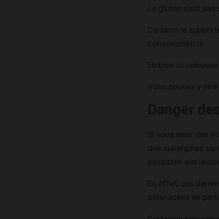
Le gluten n’est pas
Certains le support
consommation.
Eh bien on retrouve
Vous pouvez y être
Danger des 
Si vous avez des t
des aubergines ou 
sensibles aux lecti
En effet, ces derni
solanacées en partic
Certaines personne