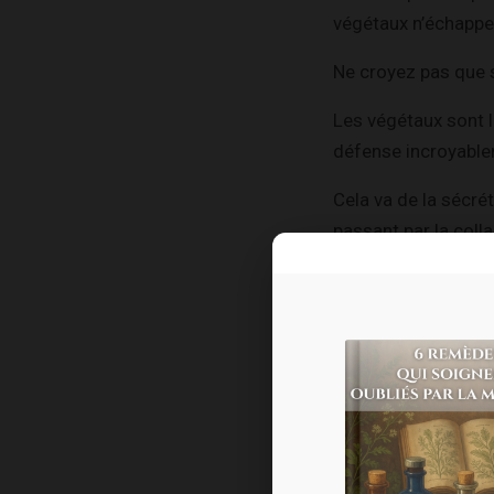
végétaux n’échappe
Ne croyez pas que s
Les végétaux sont l
défense incroyable
Cela va de la sécré
passant par la coll
communication pour
Les graines en parti
plante : elles sont
C’est pourquoi la p
digérées par les in
Les graines des vé