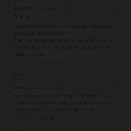
Beuchat
2 années il y a
Bonjour,
Je ne retournerai jamais dans les pays visités dans
les années 70,80,90,2000,2010.
Quand j’en aurai assez de voir la dégradation du
monde à tous les niveaux, j’irai m’inscrire chez EXIT.
Meilleurs voeux!
Répondre
0
Marie
2 années il y a
Vivre comme si l’on allait mourir demain, tout en
faisant des projets d’avenir, c’est ce que je pense et
parviens à faire assez souvent désormais.
Répondre
0