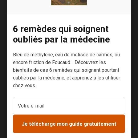
généralement un effort. Une concentration. Une
présence au monde.
C’est dommage car, quand on y réfléchit, il est
6 remèdes qui soignent
impossible de revivre deux fois la même
oubliés par la médecine
expérience.
Bleu de méthylène, eau de mélisse de carmes, ou
Je m’explique, imaginons que vous venez de
encore friction de Foucaud… Découvrez les
faire un merveilleux voyage et que 7 ans plus
bienfaits de ces 6 remèdes qui soignent pourtant
tard, vous décidez de retourner dans le même
oubliés par la médecine, et apprenez à les utiliser
pays, au même endroit.
chez vous.
Vous serez sans doute déçu si vous espérez y
revivre exactement les mêmes sensations.
Il y a aura forcément des paramètres différents
Je télécharge mon guide gratuitement
: votre état d’esprit, celui des personnes
rencontrées, la météo, etc.