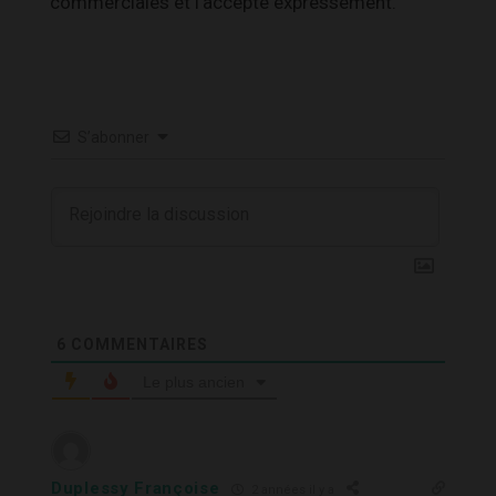
commerciales et l’accepte expressément.
S’abonner
6
COMMENTAIRES
Le plus ancien
Duplessy Françoise
2 années il y a