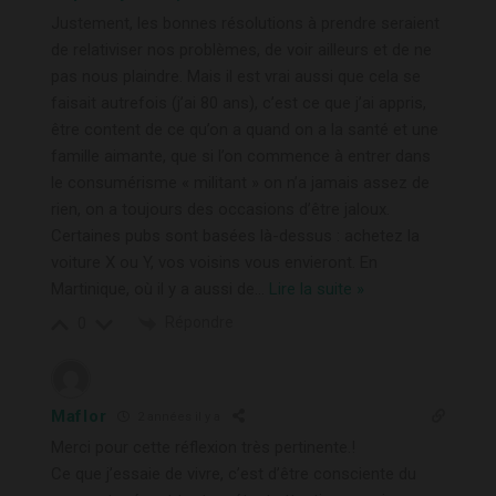
Justement, les bonnes résolutions à prendre seraient
de relativiser nos problèmes, de voir ailleurs et de ne
pas nous plaindre. Mais il est vrai aussi que cela se
faisait autrefois (j’ai 80 ans), c’est ce que j’ai appris,
être content de ce qu’on a quand on a la santé et une
famille aimante, que si l’on commence à entrer dans
le consumérisme « militant » on n’a jamais assez de
rien, on a toujours des occasions d’être jaloux.
Certaines pubs sont basées là-dessus : achetez la
voiture X ou Y, vos voisins vous envieront. En
Martinique, où il y a aussi de
…
Lire la suite »
Répondre
0
Maflor
2 années il y a
Merci pour cette réflexion très pertinente.!
Ce que j’essaie de vivre, c’est d’être consciente du