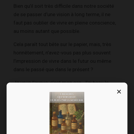
Bien qu’il soit très difficile dans notre société
de se passer d’une vision à long terme, il ne
faut pas oublier de vivre en pleine conscience,
au moins autant que possible.
Cela paraît tout bête sur le papier, mais, très
honnêtement, n’avez-vous pas plus souvent
l’impression de vivre dans le futur ou même
dans le passé que dans le présent ?
Je vous l’avoue, c’est mon cas. J’ai beau le
×
savoir, je ne peux pas m’en empêcher la plupart
du temps. Mon esprit pense sans cesse à ce
qu’il « faut » faire et non à ce qui est en train de
se faire.
Vivre dans le présent me demande