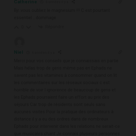
Catherine
6 années il y a
Bjr..vous oubliez le magnesium !!! C est pourtant
essentiel …dommage
Répondre
0
Niel
6 années il y a
Merci pour vos conseils que je connaissais en partie
Mais hélas trop de gens même pas en Ephads ne
savent pas les vitamines à consommer quand on lit
les commentaires sur les réseaux sociaux c est
horrible de voir l ignorence de beaucoup de gens et
les Ephads pourraient faire un effort au prix des
séjours Car trop de résidents sont seuls sans
aucunes visites Pour la pratique des ordinateurs à
distance il y a eu des ordres dans de nombreux
Ephads pour intervenir dans les relations ne serait-ce
que musicales chant Je connais plusieurs personnes