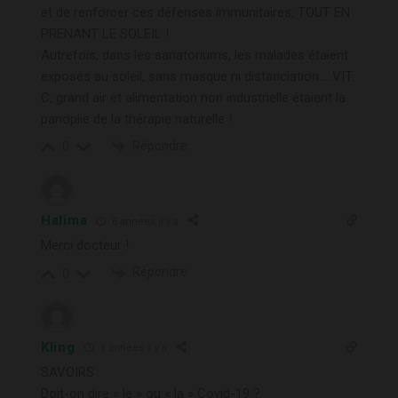
et de renforcer ces défenses immunitaires, TOUT EN
PRENANT LE SOLEIL !
Autrefois, dans les sanatoriums, les malades étaient
exposés au soleil, sans masque ni distanciation…..VIT.
C, grand air et alimentation non industrielle étaient la
panoplie de la thérapie naturelle !
Répondre
0
Halima
6 années il y a
Merci docteur !
Répondre
0
Kling
6 années il y a
SAVOIRS
Doit-on dire « le » ou « la » Covid-19 ?