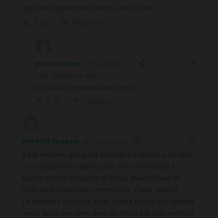
qui vont régulièrement faire
…
Lire la suite »
Répondre
0
pierre fokom
6 années il y a
Répondre à
Niel
je vous suit reconnaissant.merci
Répondre
0
mireille losson
6 années il y a
Il est reconnu que si les enfants échappent à ce virus,
c’est uniquement parce qu’ils sont confrontés à
toutes sortes de rhums et rhinos durant l’hiver et
qu’ils se trouvent auto-immunisés. (sans vaccin)
La meilleure façon de lutter ccntre toutes ces saletés
serait de ne pas vivre dans un milieu tjrs plus aseptisé