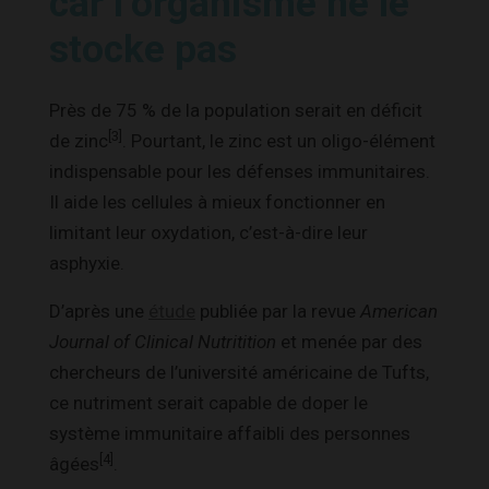
car l’organisme ne le
stocke pas
Près de 75 % de la population serait en déficit
[3]
de zinc
. Pourtant, le zinc est un oligo-élément
indispensable pour les défenses immunitaires.
Il aide les cellules à mieux fonctionner en
limitant leur oxydation, c’est-à-dire leur
asphyxie.
D’après une
étude
publiée par la revue
American
Journal of Clinical Nutritition
et menée par des
chercheurs de l’université américaine de Tufts,
ce nutriment serait capable de doper le
système immunitaire affaibli des personnes
[4]
âgées
.