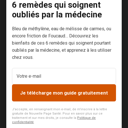
6 remèdes qui soignent
déclenché a
oubliés par la médecine
réussi à noyer
le vrai
problème dont
Bleu de méthylène, eau de mélisse de carmes, ou
encore friction de Foucaud… Découvrez les
il était question
bienfaits de ces 6 remèdes qui soignent pourtant
à l’origine : la
oubliés par la médecine, et apprenez à les utiliser
fièvre. C’est
chez vous.
pourtant un
sujet majeur
sur lequel
j’aimerais vous
apporter
Je télécharge mon guide gratuitement
quelques
réponses
J'accepte, en renseignant mon e-mail, de m'inscrire à la lettre
aujourd’hui.
gratuite de Nouvelle Page Santé. Pour en savoir plus sur ce
traitement et sur mes droits, je consulte la
Politique de
Vous avez de...
confidentialité
.