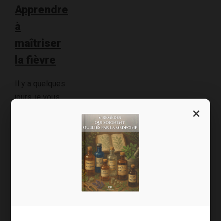
Apprendre
à
maîtriser
la fièvre
Il y a quelques
jours, je vous
×
écrivais au
sujet de
“l’affaire Irène
Grosjean” et la
polémique
Doctolib.
Comme
souvent, le
scandale