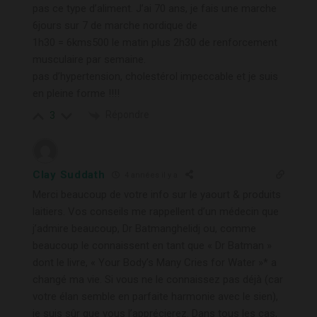
pas ce type d’aliment. J’ai 70 ans, je fais une marche
6jours sur 7 de marche nordique de
1h30 = 6kms500 le matin plus 2h30 de renforcement
musculaire par semaine.
pas d’hypertension, cholestérol impeccable et je suis
en pleine forme !!!!
Répondre
3
Clay Suddath
4 années il y a
Merci beaucoup de votre info sur le yaourt & produits
laitiers. Vos conseils me rappellent d’un médecin que
j’admire beaucoup, Dr Batmanghelidj ou, comme
beaucoup le connaissent en tant que « Dr Batman »
dont le livre, « Your Body’s Many Cries for Water »* a
changé ma vie. Si vous ne le connaissez pas déjà (car
votre élan semble en parfaite harmonie avec le sien),
je suis sûr que vous l’apprécierez. Dans tous les cas,