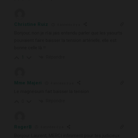
Christine Ruiz
4 années il y a
Bonjour, non je n’ai jais entendu parler que les yaourts
pouvaient faire baisser la tension artérielle, elle est
bonne celle là !!
Répondre
1
Mme Majeri
4 années il y a
Le magnésium fait baisser la tension
Répondre
0
RogerB
4 années il y a
Bonjour Laurent, MERCI infiniment pour tes judicieux