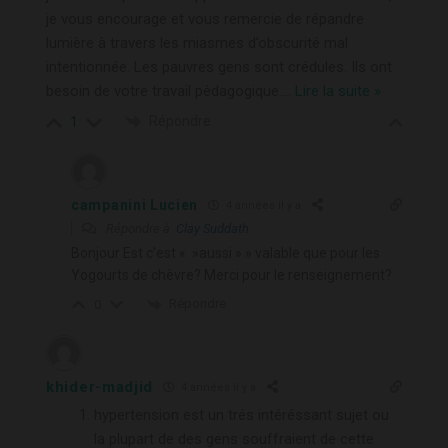
je vous encourage et vous remercie de répandre
lumière à travers les miasmes d’obscurité mal
intentionnée. Les pauvres gens sont crédules. Ils ont
besoin de votre travail pédagogique.
…
Lire la suite »
Répondre
1
campanini Lucien
4 années il y a
Répondre à
Clay Suddath
Bonjour Est c’est « »aussi » » valable que pour les
Yogourts de chèvre? Merci pour le renseignement?
Répondre
0
khider-madjid
4 années il y a
hypertension est un trés intéréssant sujet ou
la plupart de des gens souffraient de cette