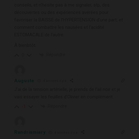
conseils, et n’hésite pas à me signaler, stp, des
découvertes ou des expériences avérées pour
favoriser la BAISSE de l’HYPERTENSION d’une part; et
comment combattre les nausées et l’acidité
ESTOMACALE de l’autre.
À bienbtôt.
Répondre
0
Auguste
4 années il y a
J’ai de la tension artérielle, je prends de l’ail noir et je
vais essayer les feuilles d’Olivier en complément.
Répondre
-1
Randriamiary
4 années il y a