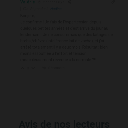
Valérie
2 années il y a
Répondre à
Nadine
Bonjour,
Je confirme ! Je fais de l’hypertension depuis
quelques petites années et c’est arrivé du jour au
lendemain… Je ne consommais que des laitages de
brebis/chèvre (intolérance lait de vache), et j’ai
arrêté totalement il y a deux mois. Résultat : bien
moins essoufflée à l’effort et tension
miraculeusement revenue à la normale ?!!
Répondre
0
Avis de nos lecteurs