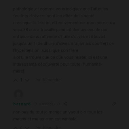
pathologie ,et comme vous indiquez que l’ail et les
feuillets d’oliviers sont les alliés de la santé
cardiaque,ils le sont effectivement car mon père qui a
vecu 88 ans a travaillé pendant des années de son
enfance dans raffinerie d’huile d’olives et il buvait
jusqu’à un 1litre dhuile d’olives n ‘a jamais souffert de
l’hypertension .aussi que son frére
alors, je trouve que ce que vous relater ici est une
interessante découverte pour toute l’humanité-
merci
Répondre
1
bernard
4 années il y a
non pas du tout je mange un yaout bio tous les
matins et ma tension est variable!!
Répondre
0