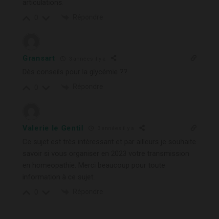
articulations.
Répondre
0
Gransart
3 années il y a
Dès conseils pour la glycémie ??
Répondre
0
Valerie le Gentil
3 années il y a
Ce sujet est très intéressant et par ailleurs je souhaite
savoir si vous organiser en 2023 votre transmission
en homeopathie. Merci beaucoup pour toute
information à ce sujet.
Répondre
0