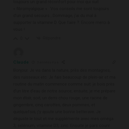
toujours un grand réconfort pour moi qui suit
« fibromyalgique » . Vos conseils me sont toujours
d’un grand secours , Dommage, j’ai du mal à
supporter la vitamine D. Que faire ?. Encore merci à
vous !
Répondre
0
Claude
3 années il y a
Bonjour. Je vis dans la nature, près des montagnes,
des ruisseaux etc. Je fais beaucoup de plein-air et ma
routine du matin commence comme suit: je bois près
d’un litre d’eau de notre source, ensuite, je me prépare
mon élixir, soit, un demi chou rouge, une racine de
gingembre, cinq carottes, deux pommes, et
quelquefois, j’y ajoute une bonne betterave. Je
déguste le tout et me supplémente avec mes oméga
3, sélénium, vitamine D3, zinc. Ensuite je pars courir