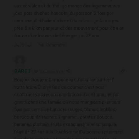
aux céréales et du thé …je mange des légumineuses
,des pois chiches haricots ,du poisson 2 fois par
semaine ,de l huile d olive et du colza ….je fais a peu
près 5 a 6 km par jour et des mouvement pour être en
forme et retrouver de l énergie .j ai 72 ans .
Répondre
0
BARET
3 années il y a
Bonjour Docteur Demonceaux J’ai lu avec interet’
votre lettre.Et si je fais ce courrier c’est pour
confirmer vos recommandations.J’ai 91 ans , et j’ai
grandi dans une famille où nous mangions plusieurs
fois par semaine haricots rouges, blancs, lentilles,
beaucoup de racines, ( igname , patates douces,
bananes plantain, fruits exotiques(j’ai vécu jusqu’à
l’âge de 27 ans à la Guadeloupe)Du poisson plusieurs