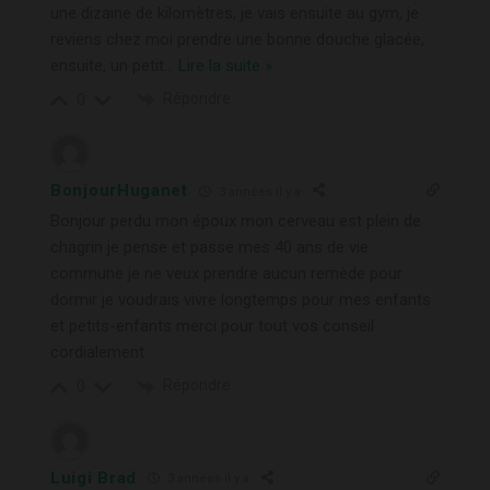
une dizaine de kilomètres, je vais ensuite au gym, je
reviens chez moi prendre une bonne douche glacée,
ensuite, un petit
…
Lire la suite »
Répondre
0
BonjourHuganet
3 années il y a
Bonjour perdu mon époux mon cerveau est plein de
chagrin je pense et passe mes 40 ans de vie
commune je ne veux prendre aucun remède pour
dormir je voudrais vivre longtemps pour mes enfants
et petits-enfants merci pour tout vos conseil
cordialement
Répondre
0
Luigi Brad
3 années il y a