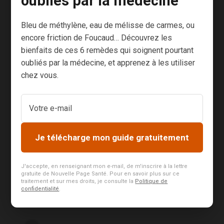
oubliés par la médecine
Nouvelle Page
pourront l’utiliser à des fins
commerciales et l’accepte expressément.
Bleu de méthylène, eau de mélisse de carmes, ou
encore friction de Foucaud… Découvrez les
bienfaits de ces 6 remèdes qui soignent pourtant
oubliés par la médecine, et apprenez à les utiliser
chez vous.
S’abonner
Je télécharge mon guide gratuitement
J'accepte, en renseignant mon e-mail, de m'inscrire à la lettre
gratuite de Nouvelle Page Santé. Pour en savoir plus sur ce
14
COMMENTAIRES
traitement et sur mes droits, je consulte la
Politique de
confidentialité
.
Le plus ancien