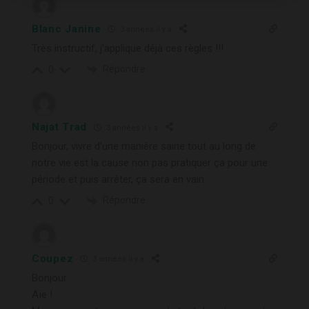
Blanc Janine
3 années il y a
Très instructif, j’applique déjà ces règles !!!
Répondre
0
Najat Trad
3 années il y a
Bonjour, vivre d’une manière saine tout au long de
notre vie est la cause non pas pratiquer ça pour une
période et puis arrêter, ça sera en vain
Répondre
0
Coupez
3 années il y a
Bonjour
Aïe !