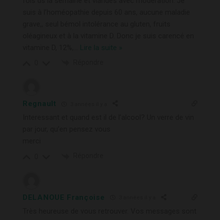
fois ds la semaine et viandes avec modération. Je
suis à l’homéopathie depuis 60 ans, aucune maladie
grave,, seul bémol intolérance au gluten, fruits
oléagineux et à la vitamine D. Donc je suis carencé en
vitamine D, 12%,
…
Lire la suite »
Répondre
0
Regnault
3 années il y a
Interessant et quand est il de l’alcool? Un verre de vin
par jour, qu’en pensez vous
merci
Répondre
0
DELANOUE Françoise
3 années il y a
Très heureuse de vous retrouver. Vos messages sont