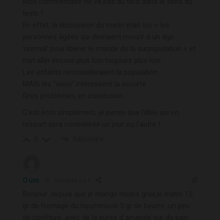
Mon commentaire ne va pas du tout dans le sens du
texte !
En effet, la discussion du matin était sur « les
personnes âgées qui devraient mourir à un âge
’normal’ pour libérer le monde de la surpopulation « et
non aller encore plus loin toujours plus loin.
Les enfants renouvelleraient la population.
MAIS les ‘‘vieux’’ intéressent la société …
Gros problèmes, en conclusion.
C’est écrit simplement, je pense que l’idée qui en
ressort sera considérée un jour ou l’autre !
Répondre
0
Oum
3 années il y a
Bonjour ,depuis que je mange moins gras,le matin 15
gr de fromage du hoummous 5 gr de beurre ,un peu
de confiture ,avec de la purée d amande sur du pain