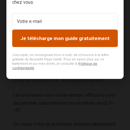
chez vous.
chia, l’orge ou certains fruits.
Ce n’est pas un hasard si les personnes
consommant davantage d’aliments complets,
donc riches en fibres, ressentent moins de
Je télécharge mon guide gratuitement
fringales au cours de la journée.
J'accepte, en renseignant mon e-mail, de m'inscrire à la lettre
gratuite de Nouvelle Page Santé. Pour en savoir plus sur ce
Les protéines : le
traitement et sur mes droits, je consulte la
Politique de
confidentialité
.
nutriment essentiel
Les protéines sont extrêmement efficaces pour
déclencher naturellement la sécrétion de GLP-
[3]
1
.
Un repas riche en protéines stimule rapidement