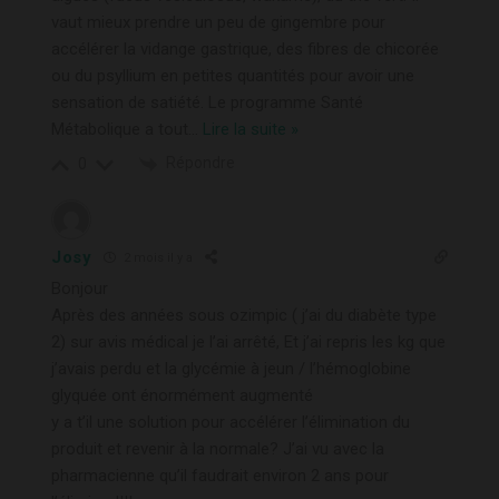
vaut mieux prendre un peu de gingembre pour
accélérer la vidange gastrique, des fibres de chicorée
ou du psyllium en petites quantités pour avoir une
sensation de satiété. Le programme Santé
Métabolique a tout
…
Lire la suite »
Répondre
0
Josy
2 mois il y a
Bonjour
Après des années sous ozimpic ( j’ai du diabète type
2) sur avis médical je l’ai arrêté, Et j’ai repris les kg que
j’avais perdu et la glycémie à jeun / l’hémoglobine
glyquée ont énormément augmenté
y a t’il une solution pour accélérer l’élimination du
produit et revenir à la normale? J’ai vu avec la
pharmacienne qu’il faudrait environ 2 ans pour