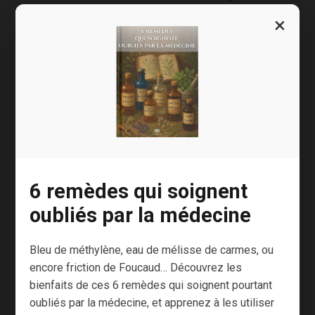
faim oublié
×
Parmi tous les leviers naturels connus pour
stimuler le GLP-1, les fibres alimentaires
occupent une place centrale.
Lorsqu’elles arrivent dans le côlon, certaines
fibres, dites fermentescibles, sont
transformées par les bactéries intestinales en
6 remèdes qui soignent
acides gras à chaîne courte.
oubliés par la médecine
Ces composés stimulent directement les
cellules intestinales responsables de la
Bleu de méthylène, eau de mélisse de carmes, ou
[2]
production du GLP-1
.
encore friction de Foucaud… Découvrez les
bienfaits de ces 6 remèdes qui soignent pourtant
C’est notamment le cas des fibres présentes
oubliés par la médecine, et apprenez à les utiliser
dans l’avoine, les légumineuses, les graines de