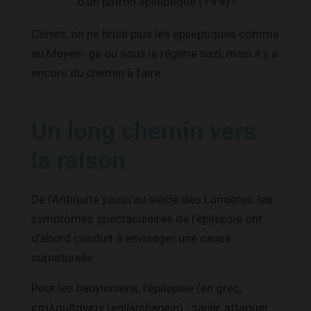
d’un patron épileptique (19%) !
Certes, on ne brûle plus les épileptiques comme
au Moyen- ge ou sous le régime nazi, mais il y a
encore du chemin à faire…
Un long chemin vers
la raison
De l’Antiquité jusqu’au siècle des Lumières, les
symptômes spectaculaires de l’épilepsie ont
d’abord conduit à envisager une cause
surnaturelle.
Pour les babyloniens, l’épilepsie (en grec,
επιλαμβανειν (
epilambanein
) : saisir, attaquer