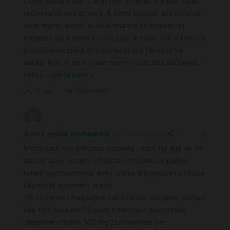
Covid aujourd’hui). L état bien entendu n a pas voulu
reconnaître ses erreurs. À cette époque des enfants
sont morts, alors j’ai eu la chance de trouver un
médecin qui a tenté le tout pour le tout : il m a fait une
ponction lombaire et c’est ainsi que j’ai eu la vie
sauve. Il ne m en est pas moins resté des séquelles,
celles
…
Lire la suite »
Répondre
0
Amer yahia mohamed
4 années il y a
Merci pour ces précieux conseils . mon fils âgé de 34
ans né avec cordon ombilical circulaire.sequelles:
retard psychomoteur avec crises d’épilepsie nocturne
(durant le sommeil). durée
10/15.minites.frequence:1a2 fois par semaine, parfois
une fois tous les 15 jours.traitement préconisée
:depakine chrono 500 mg 2comprimes par