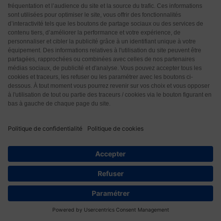
d’épilepsie impressionnante au cours d’une
promenade.. Le vétérinaire lui a fait une piqure et tout
est rentré dans l’ordre. Je ne savais pas que les
chiens et les chats pouvaient eux aussi être touchés
par. ce problème. Une crise touchant une personne
âgée peut-elle avoir de graves conséquences ? Ma
meilleure amie, âgée de 99 ans avait été opérée d’une
fracture du fémur à la suite d’une chute. Tout s’était
bien passée. Je lui avais rendu visite quelques jours
après et elle
…
Lire la suite »
Répondre
0
Yerly Françoise
4 années il y a
23
Vous ne parlez pas de l’épilepsie latente,
dont mon frère était atteint et qui décuplait forces et
colère et le laissaient ensuite comme « vidé ». Y a-t-il