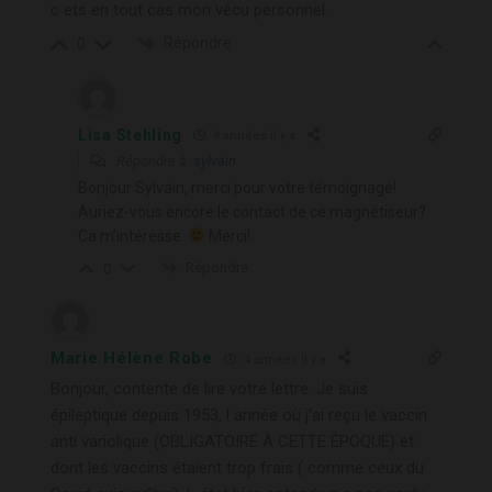
c ets en tout cas mon vécu personnel.
Répondre
0
Lisa Stehling
4 années il y a
Répondre à
sylvain
Bonjour Sylvain, merci pour votre témoignage!
Auriez-vous encore le contact de ce magnétiseur?
Ca m’intéresse.
Merci!
Répondre
0
Marie Hélène Robe
4 années il y a
Bonjour, contente de lire votre lettre. Je suis
épileptique depuis 1953, l année où j’ai reçu le vaccin
anti variolique (OBLIGATOIRE À CETTE ÉPOQUE) et
dont les vaccins étaient trop frais ( comme ceux du