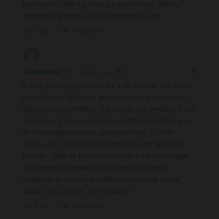
jour.tegretol 200 mg.2fois par jour.vetram 500mg.1
comprimé le matin et 1/2 comprimé le soir.
Répondre
0
Alexandra
4 années il y a
je suis devenu epileptique il y a 20 ans, par des crises
generalisées. Quelques annees avant,ce n etait que
qques crises partielles . J en ai pas fait pendant 5 ans
. Puis il y a 2 ans, c est revenu subitement . Puis je n
en faisais plus pendant plusieurs mois. Et c est
revenu .Ce n etait que le matin.Puis c est apparu en
journée . Elles se produisent lorsqu il y a un manque
de sommeil, et quand je suis tres stressee et
angoisée, et lorsque je reflechis beaucoup a mes
soucis . Là, j ai des
…
Lire la suite »
Répondre
0