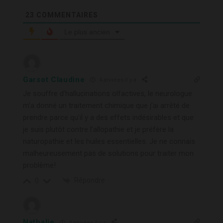
23
COMMENTAIRES
Le plus ancien
Garsot Claudine
4 années il y a
Je souffre d’hallucinations olfactives, le neurologue
m’a donné un traitement chimique que j’ai arrêté de
prendre parce qu’il y a des effets indésirables et que
je suis plutôt contre l’allopathie et je préfère la
naturopathie et les huiles essentielles. Je ne connais
malheureusement pas de solutions pour traiter mon
problème!
Répondre
0
Nathalie
4 années il y a