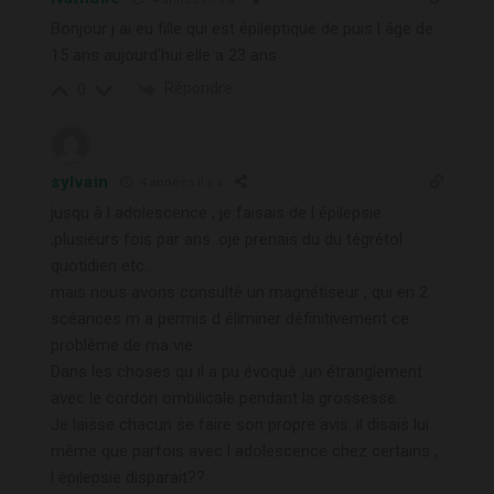
Bonjour j ai eu fille qui est épileptique de puis l âge de
15 ans aujourd’hui elle a 23 ans
Répondre
0
sylvain
4 années il y a
jusqu à l adolescence , je faisais de l épilepsie
,plusieurs fois par ans .oje prenais du du tégrétol
quotidien etc..
mais nous avons consulté un magnétiseur , qui en 2
scéances m a permis d éliminer définitivement ce
problème de ma vie.
Dans les choses qu il a pu évoqué ,un étranglement
avec le cordon ombilicale pendant la grossesse.
Je laisse chacun se faire son propre avis. il disais lui
même que parfois avec l adolescence chez certains ,
l épilepsie disparait??