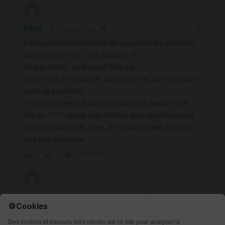
PAUL
4 années il y a
Il est également conseillé de supprimer les excitants
de toutes sortes : café, alcools, etc.
Ne pas fumer, se droguer bien sûr.
D’avoir une vie régulière, sans excès et une nourriture
saine et équilibrée.
Personnellement je suis végétarienne depuis 1984,
née en 1941, et me suis formée au yoga(j’enseigne)
et je n’ai plus eu de crise. Je ne suis privée de rien et
suis très heureuse.
Répondre
0
CHANTAL RAJIC
4 années il y a
Bonjour, Merci pour cet article très intéressant. Cette
semaine, le chien de ma soeur a fait une crise