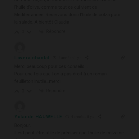
l’huile d’olive, comme tout ce qui vient de
Méditérrannée. Réservons donc l’huile de colza pour
la salade. A bientôt Claudia
Répondre
0
Lovera chantal
4 années il y a
Merci beaucoup pour ces conseils….
Pour une fois que l on a pas droit à un roman
feuilleton inutile…merci.
Répondre
0
Yolande HAUWELLE
4 années il y a
Bonjour,
Il est peut-être utile de préciser que l’huile de colza ne