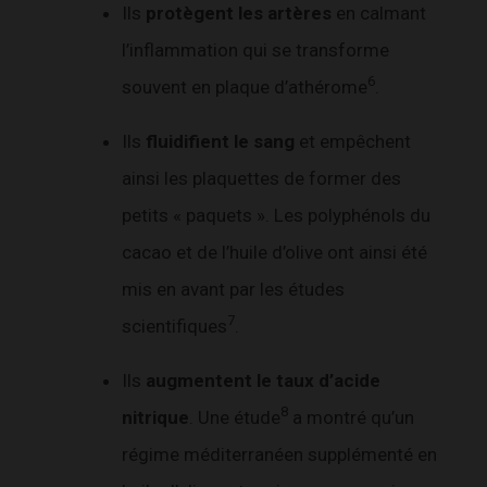
Ils
protègent les artères
en calmant
l’inflammation qui se transforme
6
souvent en plaque d’athérome
.
Ils
fluidifient le sang
et empêchent
ainsi les plaquettes de former des
petits « paquets ». Les polyphénols du
cacao et de l’huile d’olive ont ainsi été
mis en avant par les études
7
scientifiques
.
Ils
augmentent le taux d’acide
8
nitrique
. Une étude
a montré qu’un
régime méditerranéen supplémenté en