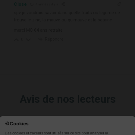
Cisse
4 années il y a
spv je voudrais savoir dans quelle fruits ou legume se
trouve le zinc, la mauve ou guimauve et la betaine .
merci MC 64 ans retraite
Répondre
0
Avis de nos lecteurs