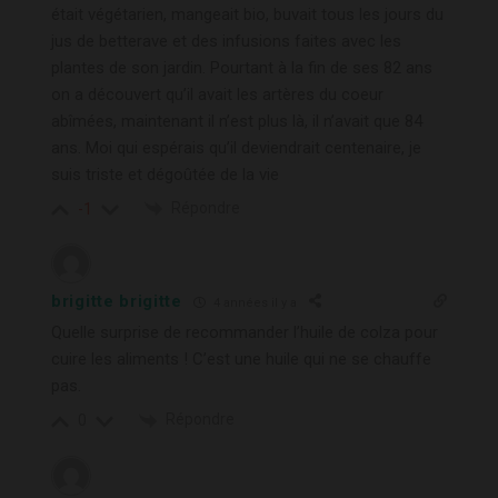
était végétarien, mangeait bio, buvait tous les jours du
jus de betterave et des infusions faites avec les
plantes de son jardin. Pourtant à la fin de ses 82 ans
on a découvert qu’il avait les artères du coeur
abîmées, maintenant il n’est plus là, il n’avait que 84
ans. Moi qui espérais qu’il deviendrait centenaire, je
suis triste et dégoûtée de la vie
Répondre
-1
brigitte brigitte
4 années il y a
Quelle surprise de recommander l’huile de colza pour
cuire les aliments ! C’est une huile qui ne se chauffe
pas.
Répondre
0