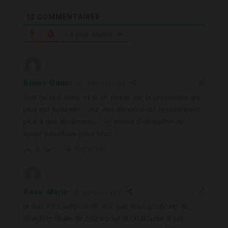
12
COMMENTAIRES
Le plus ancien
Bruno Gauci
4 années il y a
Que du bon sens, et si on misait sur la prévention qui
plus est naturelle … sur des aliments qui ressemblent
plus à des alicaments … et moins d’allopathie ce
serait bénéfique pour tous
Répondre
0
Rose-Marie
4 années il y a
je suis très surprise de voir que vous proposer de
chauffer l’huile de colza pour la ratatouille. Il est