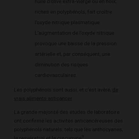
huile d’olive extra-vierge ou en noix,
riches en polyphénols, fait croître
l’oxyde nitrique plasmatique.
L’augmentation de l’oxyde nitrique
provoque une baisse de la pression
artérielle et, par conséquent, une
diminution des risques
cardiovasculaires.
Les polyphénols sont aussi, et c’est avéré,
de
vrais aliments anticancer
.
La grande majorité des études de laboratoire
ont confirmé les activités anticancéreuses des
polyphénols naturels, tels que les anthocyanes,
9
le resvératrol et la curcumine
.