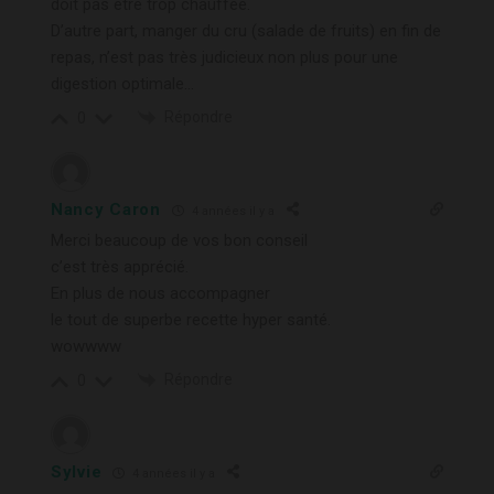
doit pas être trop chauffée.
D’autre part, manger du cru (salade de fruits) en fin de
repas, n’est pas très judicieux non plus pour une
digestion optimale…
Répondre
0
Nancy Caron
4 années il y a
Merci beaucoup de vos bon conseil
c’est très apprécié.
En plus de nous accompagner
le tout de superbe recette hyper santé.
wowwww
Répondre
0
Sylvie
4 années il y a