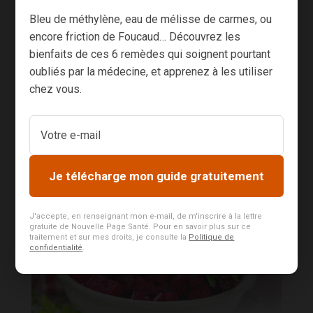
Bleu de méthylène, eau de mélisse de carmes, ou
½ tasse de jus de citron frais
encore friction de Foucaud… Découvrez les
bienfaits de ces 6 remèdes qui soignent pourtant
¼ tasse d’huile d’olive extra vierge,
oubliés par la médecine, et apprenez à les utiliser
chez vous.
première pression à froid
Sel, poivre
Un peu de féta
Je télécharge mon guide gratuitement
J'accepte, en renseignant mon e-mail, de m'inscrire à la lettre
gratuite de Nouvelle Page Santé. Pour en savoir plus sur ce
traitement et sur mes droits, je consulte la
Politique de
confidentialité
.