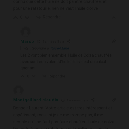
connu que cette huile ne doit pa être chauffée, et
pour une ratatouille, rien ne vaut l’huile d’olive
Répondre
0
Marco
4 années il y a
Répondre à
Rose-Marie
Les 2 vont bien ensemble. Huile de Colza chauffée
avec sont équivalent d’huile d’olive est un calcul
gagnant
Répondre
0
Montgaillard claudia
4 années il y a
Bonsoir Laurent. Votre article est très intéressant et
appétissant, mais, si je ne me trompe pas, il me
semble qu’il ne faut pas faire chauffer l’huile de colza.
De toute façon, la ratatouille est meilleure avec de