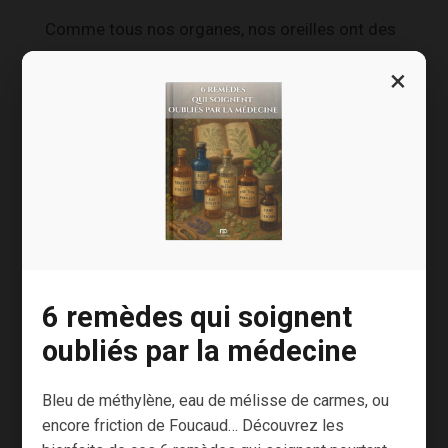
Comme tous nos organes, nos oreilles ont des
besoins essentiels en acides gras, vitamines,
×
minéraux et oligo-éléments pour bien
fonctionner.
Trois nutriments sont particulièrement
importants :
Le magnésium
(algues, herbes
aromatiques séchées, cacao, graines
de lin, graines de chia, fruits à coque,
6 remèdes qui soignent
céréales complètes…)
oubliés par la médecine
Le potassium
(algues, tomates
Bleu de méthylène, eau de mélisse de carmes, ou
séchées, thé, curcuma, haricots secs,
encore friction de Foucaud… Découvrez les
banane…)