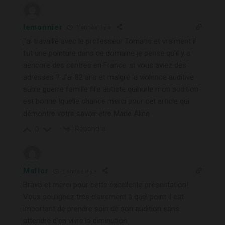
lemonnier
1 année il y a
j’ai travaillé avec le professeur Tomatis et vraiment il
fut une pointure dans ce domaine je pense qu’il y a
aencore des centres en France .si vous aviez des
adresses ? J’ai 82 ans et malgré la violence auditive
subie guerre famille fille autiste quihurle mon audition
est bonne !quelle chance merci pour cet article qui
démontre votre savoir etre Marie Aline
Répondre
0
Maflor
1 année il y a
Bravo et merci pour cette excellente présentation!
Vous soulignez très clairement à quel point il est
important de prendre soin de son audition sans
attendre d’en vivre la diminution.