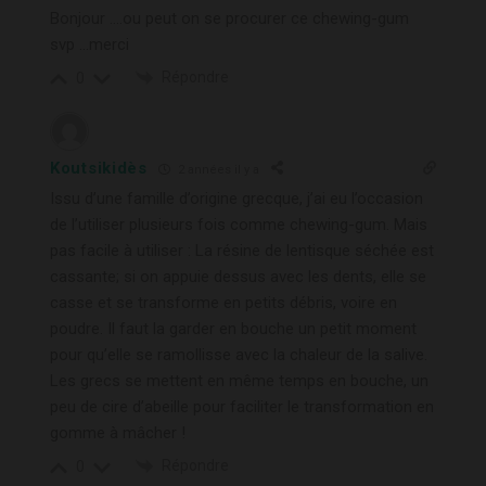
Bonjour ….ou peut on se procurer ce chewing-gum
svp …merci
Répondre
0
Koutsikidès
2 années il y a
Issu d’une famille d’origine grecque, j’ai eu l’occasion
de l’utiliser plusieurs fois comme chewing-gum. Mais
pas facile à utiliser : La résine de lentisque séchée est
cassante; si on appuie dessus avec les dents, elle se
casse et se transforme en petits débris, voire en
poudre. Il faut la garder en bouche un petit moment
pour qu’elle se ramollisse avec la chaleur de la salive.
Les grecs se mettent en même temps en bouche, un
peu de cire d’abeille pour faciliter le transformation en
gomme à mâcher !
Répondre
0