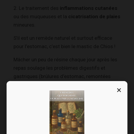
2. Le traitement des
inflammations cutanées
ou des muqueuses et la
cicatrisation de plaies
mineures.
S’il est un remède naturel et surtout efficace
pour l’estomac, c’est bien le mastic de Chios !
Mâcher un peu de résine chaque jour après les
repas soulage les problèmes digestifs et
gastriques (brûlures d’estomac, remontées
acides, gastrite) et favoriserait même la
×
cicatrisation des hémorroïdes.
En cas de maladie de l’estomac plus grave,
comme l’ulcère, le mastic de Chios a montré
une efficacité certaine pour éradiquer
5
l’
Helicobacter Pylori
, une bactérie qui est