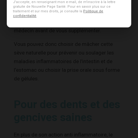
J'accepte, en renseignant mon e-mail, de m'inscrire à la lettre
gratuite de Nouvelle Page Santé. Pour en savoir plus sur ce
de-mastic.html
traitement et sur mes droits, je consulte la
Politique de
confidentialité
.
Demandez tout de même l’avis de votre
médecin avant de vous supplémenter.
Vous pouvez donc choisir de mâcher cette
sève naturelle pour prévenir ou soulager les
maladies inflammatoires de l’intestin et de
l’estomac ou choisir la prise orale sous forme
de gélules.
Pour des dents et des
gencives saines
En plus de son action anti inflammatoire, le