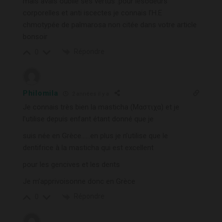
mais avais oublié ses vertus .pour lesodeurs
corporelles et anti iscectes je connais l’H.E
chmotypée de palmarosa non citée dans votre article
bonsoir
Répondre
0
Philomila
2 années il y a
Je connais très bien la masticha (Μαστιχα) et je
l’utilise depuis enfant étant donné que je
suis née en Grèce……en plus je n’utilise que le
dentifrice à la masticha qui est excellent
pour les gencives et les dents
Je m’apprivoisonne donc en Grèce
Répondre
0