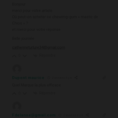
Bonjour
merci pour votre article.
Où peut-on acheter ce chewimg-gum « mastic de
Chios » ?
et merci pour votre réponse
Belle journée
catherineturlure34@gmail.com
Répondre
0
Dupont maurice
2 années il y a
Quel Marque la plus efficace
Répondre
0
Fdelanoe@gmail.com
2 années il y a