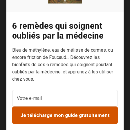
souvent responsable de cette pathologie.
Si vous souffrez d’une maladie inflammatoire
6 remèdes qui soignent
de l’intestin (maladie de Crohn, rectocolite
oubliés par la médecine
hémorragique) ceci devrait aussi vous
intéresser :
Bleu de méthylène, eau de mélisse de carmes, ou
2,8 g/jour de poudre de résine de Chios
encore friction de Foucaud… Découvrez les
pendant 3 mois en complément du
bienfaits de ces 6 remèdes qui soignent pourtant
médicament standard ont permis de davantage
oubliés par la médecine, et apprenez à les utiliser
chez vous.
soulager les principaux symptômes des
patients qu’avec le médicament seul.
Vous pouvez vous procurer de la poudre de
résine de Chios en gélules assez facilement sur
Je télécharge mon guide gratuitement
internet.
Ici par exemple :
https://www.sunday.fr/poudre-