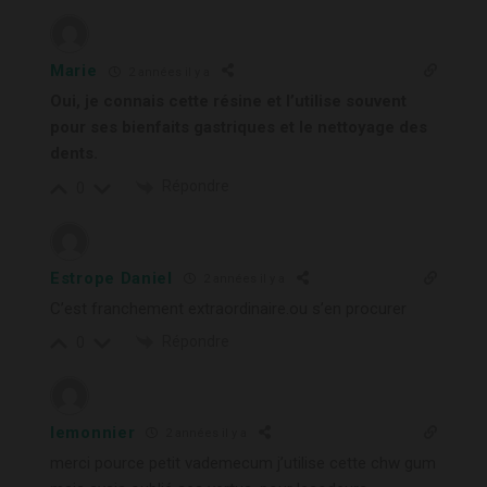
Marie
2 années il y a
Oui, je connais cette résine et l’utilise souvent
pour ses bienfaits gastriques et le nettoyage des
dents.
Répondre
0
Estrope Daniel
2 années il y a
C’est franchement extraordinaire.ou s’en procurer
Répondre
0
lemonnier
2 années il y a
merci pource petit vademecum j’utilise cette chw gum