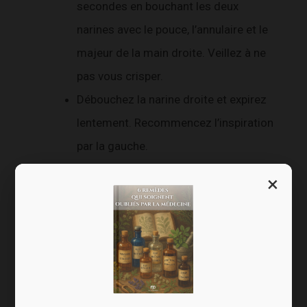
secondes en bouchant les deux
narines avec le pouce, l’annulaire et le
majeur de la main droite. Veillez à ne
pas vous crisper.
Débouchez la narine droite et expirez
lentement. Recommencez l’inspiration
par la gauche.
×
La technique dite du « 4-7-8 »
Pour ralentir votre respiration et court-circuiter
les pensées néfastes :
expirez tout l’air de vos poumons ;
inspirez par le nez pendant 4