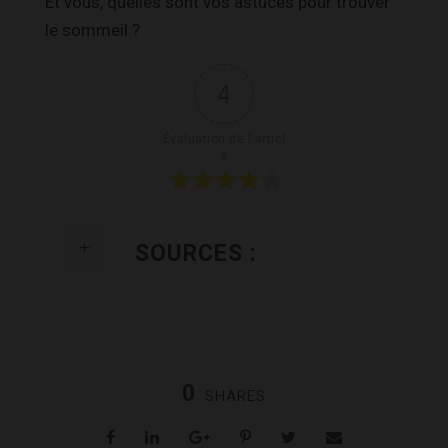
Et vous, quelles sont vos astuces pour trouver
le sommeil ?
4
Évaluation de l'articl
e
SOURCES :
0
SHARES