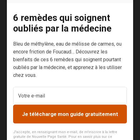
secondes ;
retenez votre respiration pendant 7
6 remèdes qui soignent
secondes ;
oubliés par la médecine
expirez l’air bruyamment par la bouche
Bleu de méthylène, eau de mélisse de carmes, ou
pendant 8 secondes.
encore friction de Foucaud… Découvrez les
Recommencez autant de fois que nécessaire.
bienfaits de ces 6 remèdes qui soignent pourtant
oubliés par la médecine, et apprenez à les utiliser
Enfin, je tenais à partager avec vous cette
chez vous.
pratique encore peu répandue…
Le bruit du sommeil
Connaissez-vous la
réponse automatique des
Je télécharge mon guide gratuitement
méridiens sensoriels, ou ASMR
?
Cette technique de relaxation est devenue un
J'accepte, en renseignant mon e-mail, de m'inscrire à la lettre
gratuite de Nouvelle Page Santé. Pour en savoir plus sur ce