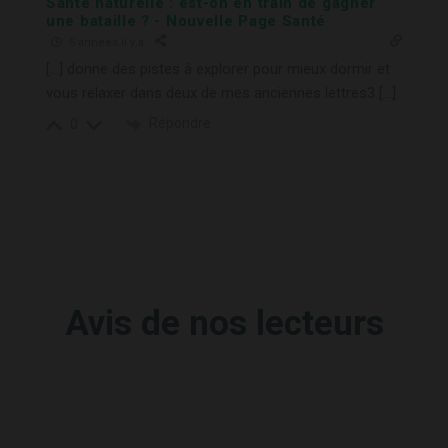
Santé naturelle : est-on en train de gagner
une bataille ? - Nouvelle Page Santé
5 années il y a
[…] donne des pistes à explorer pour mieux dormir et
vous relaxer dans deux de mes anciennes lettres3 […]
Répondre
0
Avis de nos lecteurs