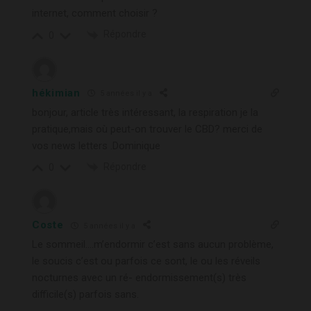
internet, comment choisir ?
Répondre
0
hékimian
5 années il y a
bonjour, article très intéressant, la respiration je la
pratique,mais où peut-on trouver le CBD? merci de
vos news letters .Dominique
Répondre
0
Coste
5 années il y a
Le sommeil….m’endormir c’est sans aucun problème,
le soucis c’est ou parfois ce sont, le ou les réveils
nocturnes avec un ré- endormissement(s) très
difficile(s) parfois sans.