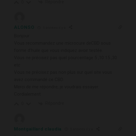
Répondre
0
ALONSO
5 années il y a
Bonjour
Vous recommandez une microcure deCBD sous
forme d’huile que vous indiquez avoir testée.
Vous ne précisez pas quel pourcentage 5 ,10 15 ,30
etc
Vous ne précisez pas non plus sur quel site vous
avez commandé ce CBD.
Merci de me répondre, je voudrais essayer.
Cordialement
Répondre
0
Montgaillard claudia
5 années il y a