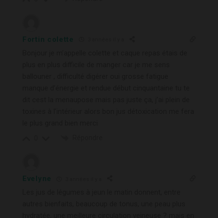
Fortin colette
3 années il y a
Bonjour je m’appelle colette et caque repas étais de
plus en plus difficile de manger car je me sens
ballouner , difficulté digérer oui grosse fatigue
manque d’énergie et rendue début cinquantaine tu te
dit cest la menaupose mais pas juste ça, j’ai plein de
toxines à l’intérieur alors bon jus détoxication me fera
le plus grand bien merci
Répondre
0
Evelyne
3 années il y a
Les jus de légumes à jeun le matin donnent, entre
autres bienfaits, beaucoup de tonus, une peau plus
hydratée, une meilleure circulation veineuse ? mais en