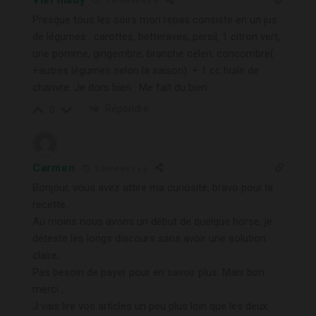
3 années il y a
Presque tous les soirs mon repas consiste en un jus
de légumes : carottes, betteraves, persil, 1 citron vert,
une pomme, gingembre, branche céleri, concombre(
+autres légumes selon la saison). + 1 cc huile de
chanvre. Je dors bien . Me fait du bien
Répondre
0
Carmen
3 années il y a
Bonjour, vous avez attiré ma curiosité, bravo pour la
recette.
Au moins nous avons un début de quelque horse, je
déteste les longs discours sans avoir une solution
claire,
Pas besoin de payer pour en savoir plus. Mais bon
merci ,
J vais lire vos articles un peu plus loin que les deux