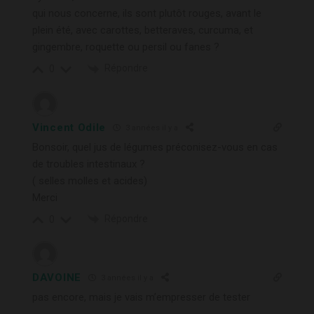
qui nous concerne, ils sont plutôt rouges, avant le
plein été, avec carottes, betteraves, curcuma, et
gingembre, roquette ou persil ou fanes ?
Répondre
0
Vincent Odile
3 années il y a
Bonsoir, quel jus de légumes préconisez-vous en cas
de troubles intestinaux ?
( selles molles et acides)
Merci
Répondre
0
DAVOINE
3 années il y a
pas encore, mais je vais m’empresser de tester