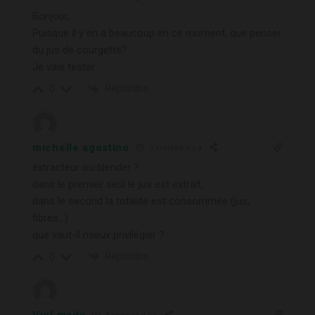
Bonjour,
Puisque il y en a beaucoup en ce moment, que penser
du jus de courgette?
Je vais tester …
Répondre
0
michelle agostino
3 années il y a
extracteur ou blender ?
dans le premier seul le jus est extrait,
dans le second la totalité est consommée (jus,
fibres…)
que vaut-il mieux privilégier ?
Répondre
0
Viel mady