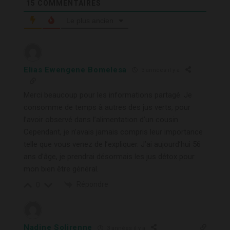
15
COMMENTAIRES
Le plus ancien
Elias Ewengene Bomelesa
3 années il y a
Merci beaucoup pour les informations partagé. Je
consomme de temps à autres des jus verts, pour
l’avoir observé dans l’alimentation d’un cousin.
Cependant, je n’avais jamais compris leur importance
telle que vous venez de l’expliquer. J’ai aujourd’hui 56
ans d’âge, je prendrai désormais les jus détox pour
mon bien être général.
Répondre
0
Nadine Solirenne
3 années il y a