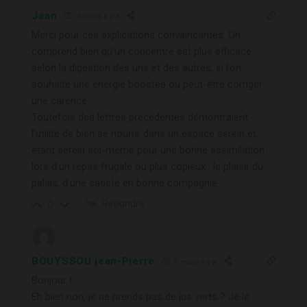
Jean
8 mois il y a
Merci pour ces explications convaincantes. On
comprend bien qu’un concentré est plus efficace,
selon la digestion des uns et des autres, si l’on
souhaite une énergie boostée ou peut-être corriger
une carence.
Toutefois des lettres précédentes démontraient
l’utilité de bien se nourrir dans un espace serein et,
étant serein soi-même pour une bonne assimilation
lors d’un repas frugale ou plus copieux : le plaisir du
palais, d’une satiété en bonne compagnie.
Répondre
0
BOUYSSOU jean-Pierre
8 mois il y a
Bonjour !
Eh bien non, je ne prends pas de jus verts ? Je le