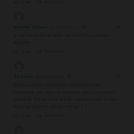
Répondre
0
yveline roques
3 années il y a
je n’ai pas accès au lettre sur mettre fin troubles
digestifs
Répondre
0
Stravato
3 années il y a
Bonjour, article intéressant, cependant il est
regrettable que vous ne répondiez pas à la question
posée du titre de votre article « pourquoi vaut il mieux
boire les légumes que les manger ? » …
Répondre
0