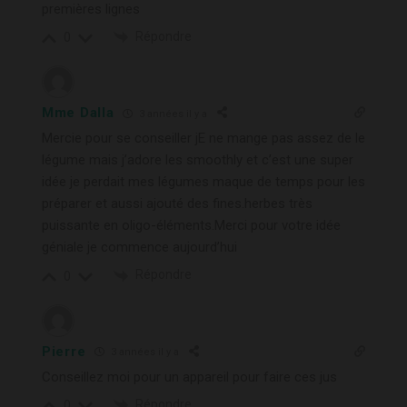
premières lignes
Répondre
0
Mme Dalla
3 années il y a
Mercie pour se conseiller jE ne mange pas assez de le
légume mais j’adore les smoothly et c’est une super
idée je perdait mes légumes maque de temps pour les
préparer et aussi ajouté des fines.herbes très
puissante en oligo-éléments.Merci pour votre idée
géniale je commence aujourd’hui
Répondre
0
Pierre
3 années il y a
Conseillez moi pour un appareil pour faire ces jus
Répondre
0