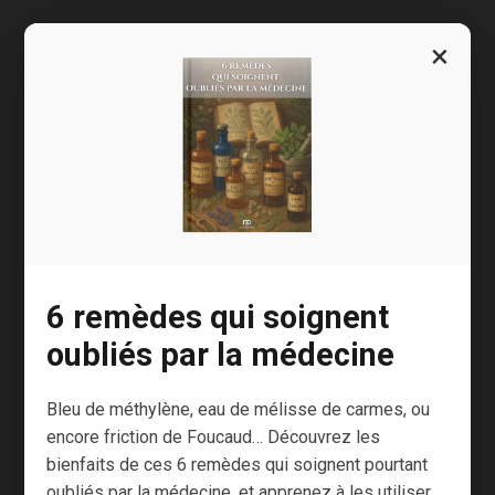
Mais que peuvent-ils nous
apporter
?
×
C’est le
sujet de cette lettre, où j’aborde plus en
détails les micro-aliments des jus et leurs
bienfaits
.
À bientôt,
Laurent
6 remèdes qui soignent
5
oubliés par la médecine
Évaluation de l'articl
e
Bleu de méthylène, eau de mélisse de carmes, ou
encore friction de Foucaud… Découvrez les
bienfaits de ces 6 remèdes qui soignent pourtant
SOURCES :
oubliés par la médecine, et apprenez à les utiliser