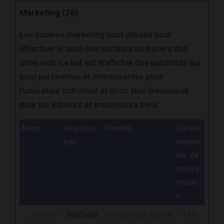
Marketing (26)
Les cookies marketing sont utilisés pour
effectuer le suivi des visiteurs au travers des
sites web. Le but est d'afficher des publicités qui
sont pertinentes et intéressantes pour
l'utilisateur individuel et donc plus précieuses
pour les éditeurs et annonceurs tiers.
Nom
Fourniss
Finalité
Durée
eur
maxim
ale de
conse
rvatio
n
__Secure
YouTube
Utilisé pour suivre
180