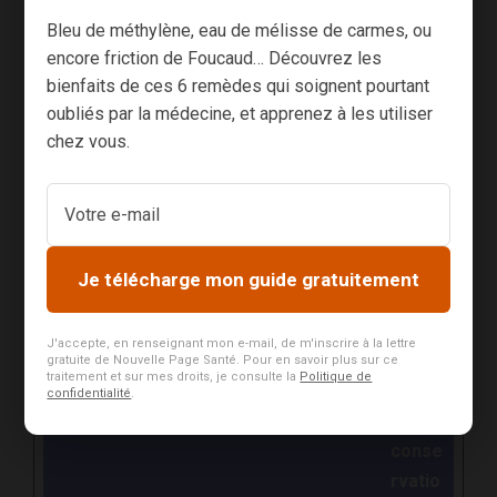
_domain
ics GmbH
ant
Bleu de méthylène, eau de mélisse de carmes, ou
_data_#
encore friction de Foucaud… Découvrez les
bienfaits de ces 6 remèdes qui soignent pourtant
oubliés par la médecine, et apprenez à les utiliser
Statistiques (8)
chez vous.
Les cookies statistiques aident les propriétaires
du site web, par la collecte et la communication
d'informations de manière anonyme, à
comprendre comment les visiteurs interagissent
Je télécharge mon guide gratuitement
avec les sites web.
J'accepte, en renseignant mon e-mail, de m'inscrire à la lettre
Nom
Fourniss
Finalité
Durée
gratuite de Nouvelle Page Santé. Pour en savoir plus sur ce
traitement et sur mes droits, je consulte la
Politique de
eur
maxim
confidentialité
.
ale de
conse
rvatio