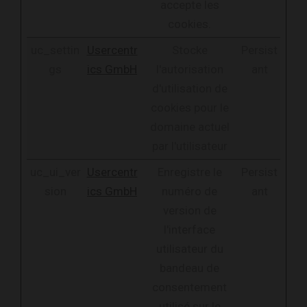
accepte les
cookies.
uc_settin
Usercentr
Stocke
Persist
gs
ics GmbH
l'autorisation
ant
d'utilisation de
cookies pour le
domaine actuel
par l'utilisateur
uc_ui_ver
Usercentr
Enregistre le
Persist
sion
ics GmbH
numéro de
ant
version de
l'interface
utilisateur du
bandeau de
consentement
utilisé sur le