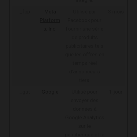
_fbp
Meta
Utilisé par
3 mois
Platform
Facebook pour
s, Inc.
fournir une série
de produits
publicitaires tels
que les offres en
temps réel
d'annonceurs
tiers.
_gat
Google
Utilisé pour
1 jour
envoyer des
données à
Google Analytics
sur le
périphérique et le