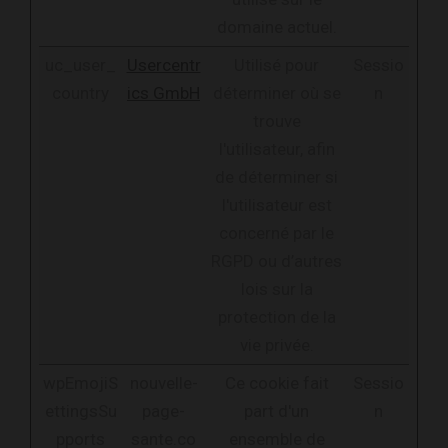
domaine actuel.
uc_user_
Usercentr
Utilisé pour
Sessio
country
ics GmbH
déterminer où se
n
trouve
l'utilisateur, afin
de déterminer si
l'utilisateur est
concerné par le
RGPD ou d’autres
lois sur la
protection de la
vie privée.
wpEmojiS
nouvelle-
Ce cookie fait
Sessio
ettingsSu
page-
part d'un
n
pports
sante.co
ensemble de