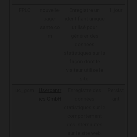
FPLC
nouvelle-
Enregistre un
1 jour
page-
identifiant unique
sante.co
utilisé pour
m
générer des
données
statistiques sur la
façon dont le
visiteur utilise le
site.
uc_gcm
Usercentr
Enregistre des
Persist
ics GmbH
données
ant
statistiques sur le
comportement
des internautes
sur le site web.