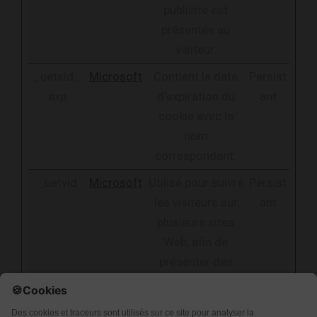
publicité est
présentée au
visiteur.
_uetsid_
Microsoft
Contient la date
Persist
exp
d'expiration du
ant
cookie avec le
nom
correspondant.
_uetvid
Microsoft
Utilisé pour suivre
Persist
les visiteurs sur
ant
plusieurs sites
Web, afin de
présenter des
publicités
pertinentes en