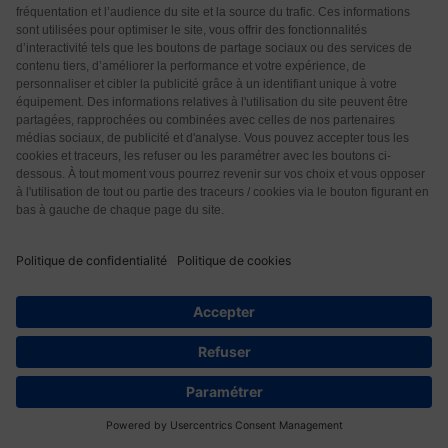
fonction des
préférences du
visiteur.
_uetvid
Microsoft
Utilisé pour suivre
1
les visiteurs sur
année
plusieurs sites
Web, afin de
présenter des
publicités
pertinentes en
fonction des
préférences du
visiteur.
_uetvid_e
Microsoft
Contient la date
Persist
xp
d'expiration du
ant
cookie avec le