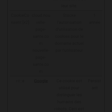
leur site.
CookieCo
cloud.nou
Stocke
1
nsent [x2]
velle-
l'autorisation
année
page-
d'utilisation de
sante.co
cookies pour le
m
domaine actuel
nouvelle-
par l'utilisateur
page-
sante.co
m
rc::a
Google
Ce cookie est
Persist
utilisé pour
ant
distinguer les
humains des
robots. Ceci est