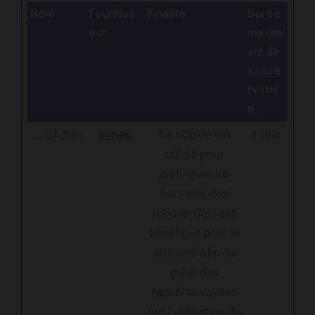
Nom
Fourniss
Finalité
Durée
eur
maxim
ale de
conse
rvatio
n
__cf_bm
Vimeo
Ce cookie est
1 jour
utilisé pour
distinguer les
humains des
robots. Ceci est
bénéfique pour le
site web afin de
créer des
rapports valides
sur l'utilisation du