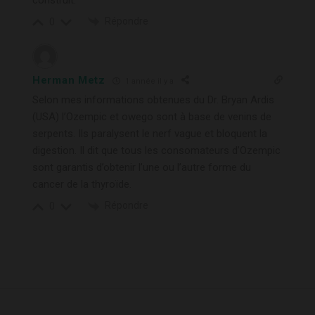
Répondre
0
Herman Metz
1 année il y a
Selon mes informations obtenues du Dr. Bryan Ardis
(USA) l’Ozempic et owego sont à base de venins de
serpents. Ils paralysent le nerf vague et bloquent la
digestion. Il dit que tous les consomateurs d’Ozempic
sont garantis d’obtenir l’une ou l’autre forme du
cancer de la thyroïde.
Répondre
0