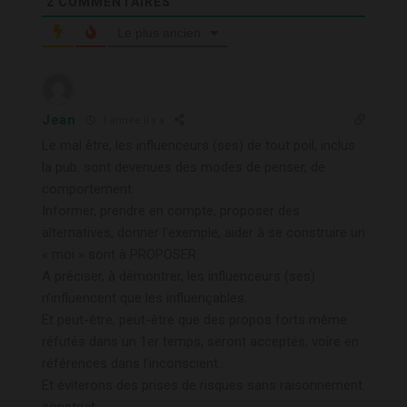
2
COMMENTAIRES
Le plus ancien
Jean
1 année il y a
Le mal être, les influenceurs (ses) de tout poil, inclus
la pub. sont devenues des modes de penser, de
comportement.
Informer, prendre en compte, proposer des
alternatives, donner l’exemple, aider à se construire un
« moi » sont à PROPOSER.
A préciser, à démontrer, les influenceurs (ses)
n’influencent que les influençables.
Et peut-être, peut-être que des propos forts même
réfutés dans un 1er temps, seront acceptés, voire en
références dans l’inconscient…
Et éviterons des prises de risques sans raisonnement
construit.