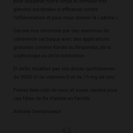
pour oxygéner notre corps et stimuler nos
glandes surrénales si efficaces contre
l’inflammation et pour nous donner la « pêche ».
Gérons nos émotions par des exercices de
cohérence cardiaque avec des applications
gratuites comme
Kardia
ou
Respirelax
, de la
sophrologie ou de la méditation.
Et enfin, n’oubliez pas vos doses quotidiennes
de 3000 UI de vitamine D et de 15 mg de zinc.
Prenez bien soin de vous et soyez sereins pour
ces fêtes de fin d’année en famille.
Antoine Demonceaux
4.5