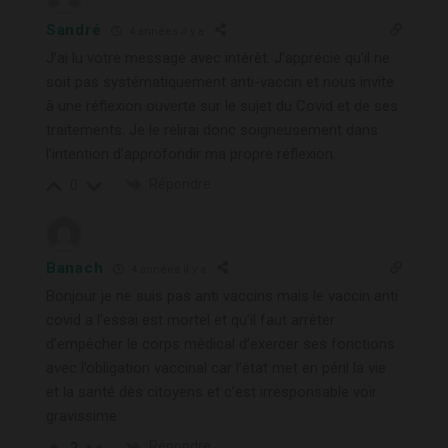
Sandré
4 années il y a
J’ai lu votre message avec intérêt. J’apprécie qu’il ne
soit pas systématiquement anti-vaccin et nous invite
à une réflexion ouverte sur le sujet du Covid et de ses
traitements. Je le relirai donc soigneusement dans
l’intention d’approfondir ma propre réflexion.
Répondre
0
Banach
4 années il y a
Bonjour je ne suis pas anti vaccins mais le vaccin anti
covid a l’essai est mortel et qu’il faut arrêter
d’empêcher le corps médical d’exercer ses fonctions
avec l’obligation vaccinal car l’état met en péril la vie
et la santé dès citoyens et c’est irresponsable voir
gravissime .
Répondre
2