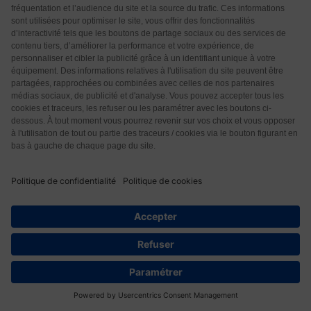
Bonjour docteur, Merci beaucoup pour votre analyse .
Vous serait il possible de me communiquer des
conseils concernant la prise de vitamine D et du zinc.
– pour la vitamine D: je prends de la vitamine D3
origine végétal lichen des Rennes marque
Arkopharma. Je prends 20 gouttes par jour le matin.
J’ai lu qu’il valait mieux prendre le soir. Est ce exact?
Quel autres conseils pourriez vous me donner? –
concernant le zinc: je prends une gélule par jour de
Effizinc entre les repas dosé 15 mg . Est ce correct?
Y a t il une autre forme de
…
Lire la suite »
Répondre
1
Claire
59
4 années il y a
Répondre à
Patrice Ducloux
Bonjour Patrice, Puis-je me permettre ? A propos de
la vitamine D3 il vous faut un dosage suffisant. A