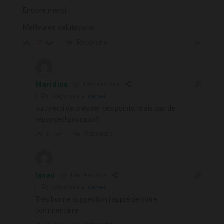
Encore merci.
Meilleures salutations.
Répondre
-2
Maridina
4 années il y a
Répondre à
Daniel
oui,merci de préciser ces points, mais pas de
réponses!!pourquoi?
Répondre
0
lanau
4 années il y a
Répondre à
Daniel
Très bonne suggestion j’apprécie votre
commentaire.