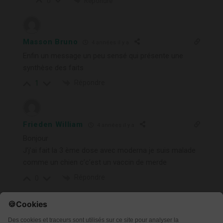
Répondre
0
Masson Bruno
4 années il y a
Enfin un message un peu sensé qui présente une
synthèse des faits
Répondre
1
Frieden William
4 années il y a
Bonjour
J’j’ai fait la 3 ème dose avec moderna je suis malade
comme un chien c’c’est un vaccin de merde
Répondre
0
Patrice Ducloux
4 années il y a