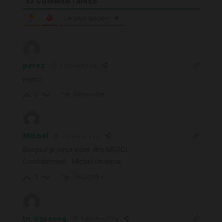
33
COMMENTAIRES
Le plus ancien
perez
4 années il y a
merci
Répondre
0
Michel
4 années il y a
Bonjour je veux vous dire MERCI
Cordialement . Michel un vieux
Répondre
1
tri ngosong
4 années il y a