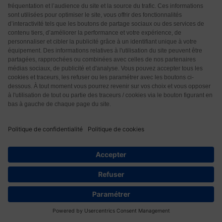
Courage… Ce n’est pas tjs moche!
Répondre
0
Lafont Antoinette-Nadine
4 années il y a
Simplement merci Laurent de prendre soin de nous.
Répondre
0
Thomé
4 années il y a
Bonjour. Mon époux atteint d’une démence fronto
temporale, aurait dû depuis un certain temps être
résident en EPHAD. Sauf, qu’il ne le désire pas. J’ai
donc institué pour lui les soins à domicile.
33
Évidemment, être aidant n’est pas la meilleure place
pour une épouse, alors, j’ai la chance de pouvoir être
aidée. Deux personnes viennent en semaine pour la