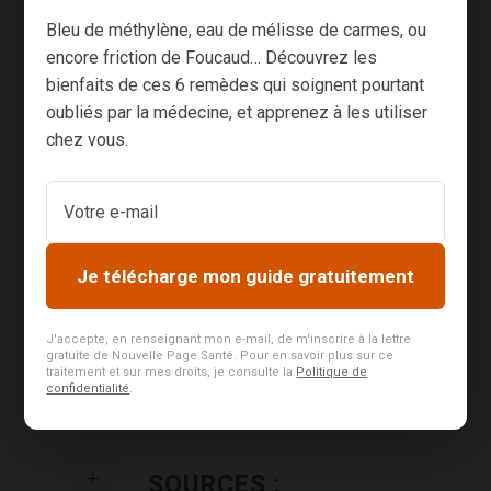
choses.
Bleu de méthylène, eau de mélisse de carmes, ou
encore friction de Foucaud… Découvrez les
Partager avec eux, entendre ce qu’ils ont à nous
bienfaits de ces 6 remèdes qui soignent pourtant
dire, les accompagner jusqu’à la fin du chemin
oubliés par la médecine, et apprenez à les utiliser
dans l’amour et la joie est une nécessité
chez vous.
bienvenue.
Mes meilleures pensées à mes lecteurs les plus
âgés.
Je télécharge mon guide gratuitement
4.6
J'accepte, en renseignant mon e-mail, de m'inscrire à la lettre
gratuite de Nouvelle Page Santé. Pour en savoir plus sur ce
Évaluation de l'articl
traitement et sur mes droits, je consulte la
Politique de
e
confidentialité
.
SOURCES :