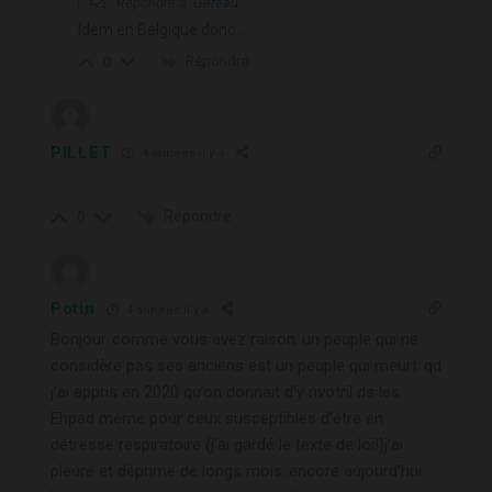
Répondre à
Gereau
Idem en Belgique donc…
Répondre
0
PILLET
4 années il y a
Répondre
0
Potin
4 années il y a
Bonjour..comme vous avez raison..un peuple qui ne
considère pas ses anciens est un peuple qui meurt..qd
j’ai appris en 2020 qu’on donnait d’y rivotril ds les
Ehpad
même pour ceux susceptibles d’être en
détresse respiratoire (j’ai gardé le texte de loi!)j’ai
pleuré et déprime de longs mois..encore aujourd’hui