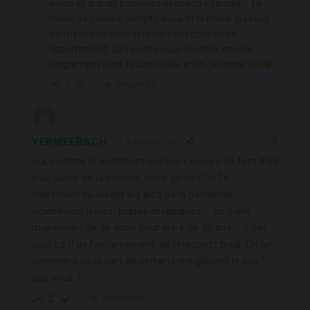
petits et grands bonheurs avec votre famille … Le
mode de pensée compte aussi et le moral qui vous
permettra de vivre sereinement dans votre
appartement, qu’il puisse vous soutenir encore
longtemps ! (Une future vieille, enfin, je l’espère!)
Répondre
0
VERMEERSCH
4 années il y a
oui, comme le sentiment que les « vieux » ne font déjà
plus partie de la société, voire gênent On l’a
clairement vu durant les pics de la pandémie.
Sciemment isolés, piqués et repiqués – on parle
maintenant de 4è dose pour les + de 80 ans……c’est
quoi ça !! de l’acharnement, de l’irrespect total. Un tel
sentiment de la part de certains me glacent le dos !
pas vous ?
Répondre
2