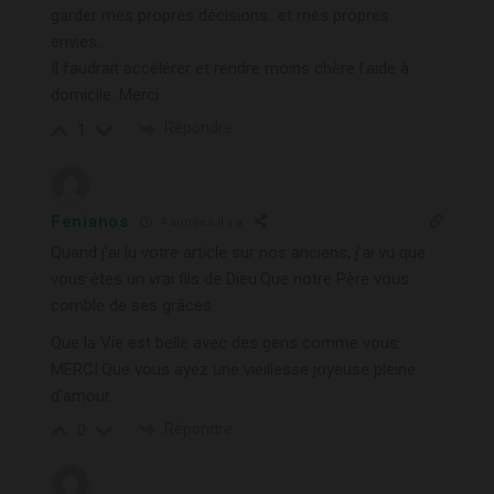
garder mes propres décisions…et mes propres
envies…
Il faudrait accélérer et rendre moins chère l’aide à
domicile. Merci
Répondre
1
Fenianos
4 années il y a
Quand j’ai lu votre article sur nos anciens, j’ai vu que
vous êtes un vrai fils de Dieu.Que notre Père vous
comble de ses grâces.
Que la Vie est belle avec des gens comme vous.
MERCI.Que vous ayez une vieillesse joyeuse pleine
d’amour.
Répondre
0