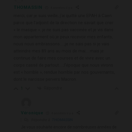
THOMASSIN
4 années il y a
merci, car je suis vieille; j’ai quitté une EPAH à Caen
parce que l’adjoint de la direction ne savait que crier
« le masque ». je ne suis pas vaccinée et je vis dans
mon appartement où je peux recevoir mes enfants,
nous nous embrassons…..;je ne sais pas si je vais
atteindre mes 89 ans au mois de mai…..mais je
continue de faire mes courses et de vivre avec un
corps cassé de partout…..;l’époque que nous vivons
est « horrible », rendue horrible par nos gouvernants,
dont le narcisse pervers Macron.
Répondre
1
Véronique
4 années il y a
Répondre à
THOMASSIN
Je vous souhaite encore de nombreuses années de