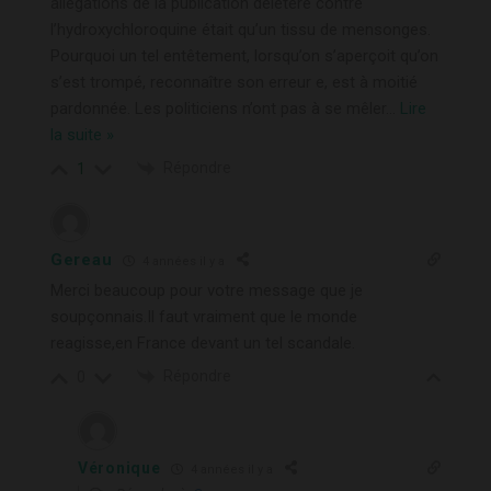
allégations de la publication délétère contre
l’hydroxychloroquine était qu’un tissu de mensonges.
Pourquoi un tel entêtement, lorsqu’on s’aperçoit qu’on
s’est trompé, reconnaître son erreur e, est à moitié
pardonnée. Les politiciens n’ont pas à se mêler
…
Lire
la suite »
Répondre
1
Gereau
4 années il y a
Merci beaucoup pour votre message que je
soupçonnais.Il faut vraiment que le monde
reagisse,en France devant un tel scandale.
Répondre
0
Véronique
4 années il y a