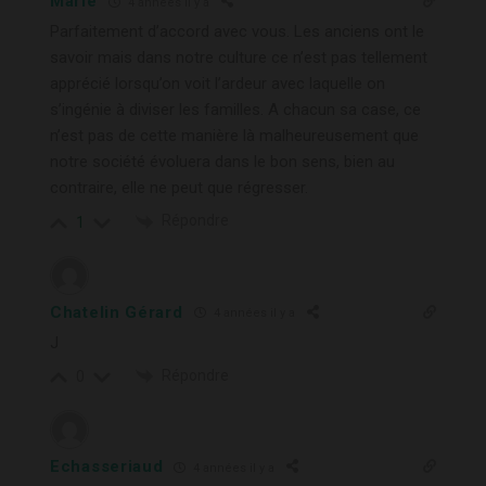
Marie
4 années il y a
Parfaitement d’accord avec vous. Les anciens ont le
savoir mais dans notre culture ce n’est pas tellement
apprécié lorsqu’on voit l’ardeur avec laquelle on
s’ingénie à diviser les familles. A chacun sa case, ce
n’est pas de cette manière là malheureusement que
notre société évoluera dans le bon sens, bien au
contraire, elle ne peut que régresser.
Répondre
1
Chatelin Gérard
4 années il y a
J
Répondre
0
Echasseriaud
4 années il y a