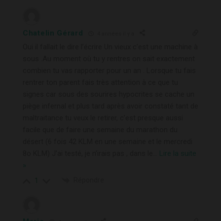
Chatelin Gérard
4 années il y a
Oui il fallait le dire l’écrire Un vieux c’est une machine à
sous .Au moment où tu y rentres on sait exactement
combien tu vas rapporter pour un an . Lorsque tu fais
rentrer ton parent fais très attention à ce que tu
signes car sous des sourires hypocrites se cache un
piège infernal et plus tard après avoir constaté tant de
maltraitance tu veux le retirer, c’est presque aussi
facile que de faire une semaine du marathon du
désert (6 fois 42 KLM en une semaine et le mercredi
8o KLM) J’ai testé, je n’irais pas , dans le
…
Lire la suite
»
Répondre
1