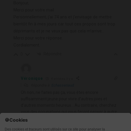
Bonjour,
Merci pour votre mail
Personnellement, j’ai 74 ans et j’envisage de mettre
bientôt fin à mes jours car tout ces propos sont trop
déprimants et je ne veux pas que cela m’arrive…
Merci pour votre réponse.
Cordialement.
Répondre
0
Véronique
4 années il y a
Répondre à
Echasseriaud
Oh non, ne faites pas ça, vous êtes encore
suffisamment jeune pour vivre d’autres joies et
d’autres moments heureux… Au contraire, cherchez
vous des occupations qui vous feront penser à autre
chose, aérez-vous, respirez, profitez de la vie qui
vous est donnée… C’est un cadeau! Si si!