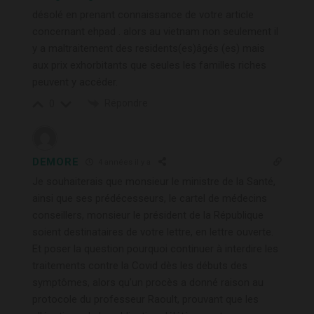
désolé en prenant connaissance de votre article
concernant ehpad . alors au vietnam non seulement il
y a maltraitement des residents(es)âgés (es) mais
aux prix exhorbitants que seules les familles riches
peuvent y accéder.
Répondre
0
DEMORE
4 années il y a
Je souhaiterais que monsieur le ministre de la Santé,
ainsi que ses prédécesseurs, le cartel de médecins
conseillers, monsieur le président de la République
soient destinataires de votre lettre, en lettre ouverte.
Et poser la question pourquoi continuer à interdire les
traitements contre la Covid dès les débuts des
symptômes, alors qu’un procès a donné raison au
protocole du professeur Raoult, prouvant que les