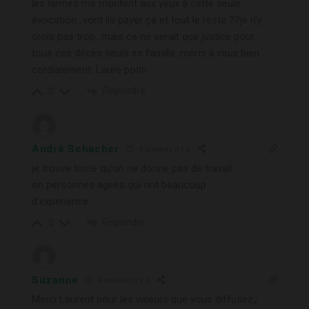
les larmes me montent aux yeux à cette seule
évocation…vont ils payer ça et tout le reste ??je n’y
crois pas trop…mais ce ne serait que justice pour
tous ces décès seuls ss famille..merci à vous.bien
cordialement. Laure potin
Répondre
0
André Schacher
4 années il y a
je trouve triste qu’on ne donne pas de travail
on personnes agees qui ont beaucoup
d’experience.
Répondre
0
Suzanne
4 années il y a
Merci Laurent pour les valeurs que vous diffusez,;