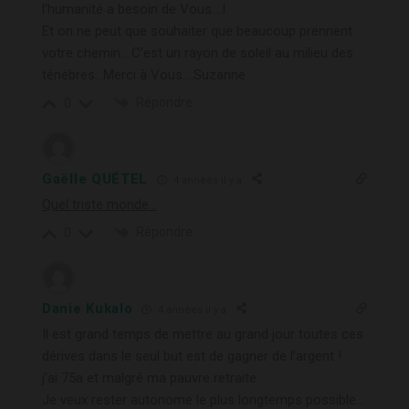
l’humanité a besoin de Vous….l
Et on ne peut que souhaiter que beaucoup prennent
votre chemin….C’est un rayon de soleil au milieu des
ténèbres…Merci à Vous….Suzanne
Répondre
0
Gaëlle QUÉTEL
4 années il y a
Quel triste monde…
Répondre
0
Danie Kukalo
4 années il y a
Il est grand temps de mettre au grand jour toutes ces
dérives dans le seul but est de gagner de l’argent !
j’ai 75a et malgré ma pauvre retraite
Je veux rester autonome le plus longtemps possible…