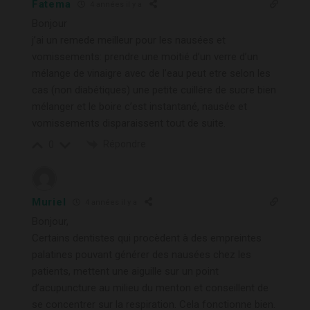
Fatema
4 années il y a
Bonjour
j’ai un remede meilleur pour les nausées et
vomissements: prendre une moitié d’un verre d’un
mélange de vinaigre avec de l’eau peut etre selon les
cas (non diabétiques) une petite cuillére de sucre bien
mélanger et le boire c’est instantané, nausée et
vomissements disparaissent tout de suite.
Répondre
0
Muriel
4 années il y a
Bonjour,
Certains dentistes qui procèdent à des empreintes
palatines pouvant générer des nausées chez les
patients, mettent une aiguille sur un point
d’acupuncture au milieu du menton et conseillent de
se concentrer sur la respiration. Cela fonctionne bien.