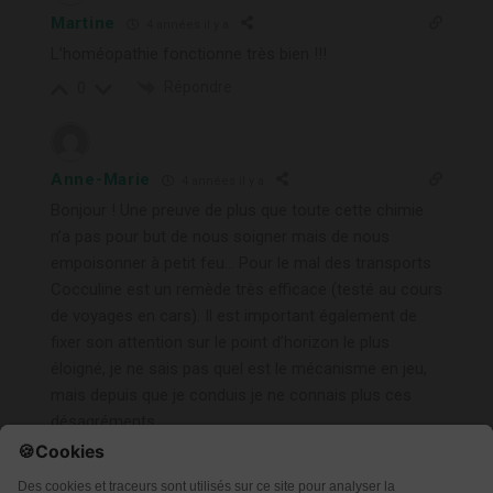
Martine
4 années il y a
L’homéopathie fonctionne très bien !!!
Répondre
0
Anne-Marie
4 années il y a
Bonjour ! Une preuve de plus que toute cette chimie
n’a pas pour but de nous soigner mais de nous
empoisonner à petit feu… Pour le mal des transports
Cocculine est un remède très efficace (testé au cours
de voyages en cars). Il est important également de
fixer son attention sur le point d’horizon le plus
éloigné, je ne sais pas quel est le mécanisme en jeu,
mais depuis que je conduis je ne connais plus ces
désagréments
Répondre
0