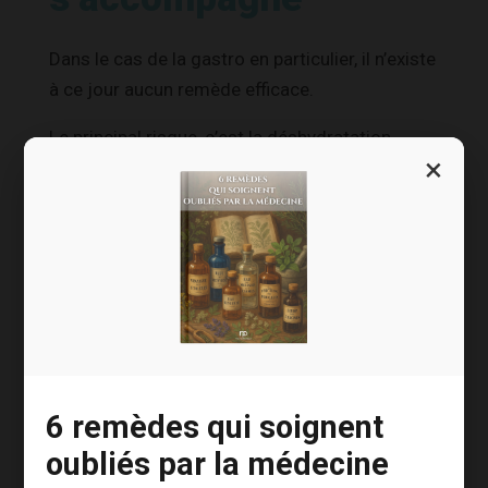
Dans le cas de la gastro en particulier, il n’existe
à ce jour aucun remède efficace.
Le principal risque, c’est la déshydratation,
×
notamment chez les enfants. Il faut boire,
beaucoup, de l’eau et pas du Coca. Il faut aussi
essayer de manger, en privilégiant des aliments
riches en amidon ou en pectine et pauvres en
fibres. Le riz, le coing, les pommes, les bananes
et les carottes vous aideront. Le sel freine
également la déshydratation en retenant l’eau.
6 remèdes qui soignent
Des remèdes
oubliés par la médecine