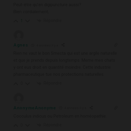
Peut-être qu’en digipuncture aussi?
Bien cordialement,
Répondre
1
Agnes
4 années il y a
Rien ne vaut le bon Smecta qui est une argile naturelle
et que je prends depuis longtemps. Meme mes chats
y ont eus droit en quantité moindre. Cette industrie
pharmaceutique tue nos protections naturelles.
Répondre
0
AnonymeAnonyme
4 années il y a
Cocculus indicus ou Petroleum en homéopathie.
Répondre
0