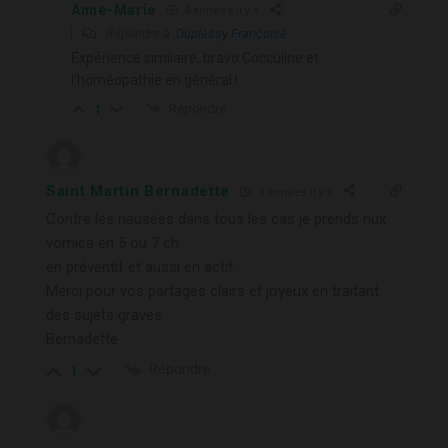
Anne-Marie
4 années il y a
Répondre à
Duplessy Françoise
Expérience similaire, bravo Cocculine et
l’homéopathie en général !
Répondre
1
Saint Martin Bernadette
4 années il y a
Contre les nausées dans tous les cas je prends nux
vomica en 5 ou 7 ch.
en préventif et aussi en actif.
Merci pour vos partages clairs et joyeux en traitant
des sujets graves.
Bernadette
Répondre
1