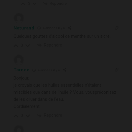
Répondre
0
Naturand
4 années il y a
Quelques gouttes d’alcool de menthe sur un sicre..
Répondre
0
Tarnee
4 années il y a
Bonjour,
je croyais que les huiles essentielles n’étaient
miscibles que dans de l’huile ? Vous, vouspréconisez
de les diluer dans de l’eau.
Cordialement.
Répondre
0