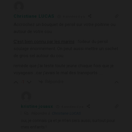
Christiane LUCAS
4 années il y a
Accrochez un bouquet de persil sur votre poitrine ou
autour de votre cou.
C’est bien connu par les marins
: l’odeur du persil
soulage énormément. On peut aussi mettre un sachet
de gros sel autour du cou.
remède que j’ai testé toute jeune chaque fois que je
voyageais ..car j’avais le mal des transports …..
Répondre
-1
kristine jouaux
4 années il y a
Répondre à
Christiane LUCAS
oui, je connais ça et je m’en sers aussi, surtout pour
mes enfants !