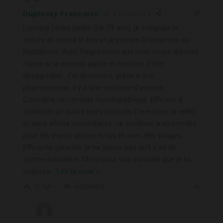
Duplessy Françoise
4 années il y a
Lorsque j’étais petite (j’ai 79 ans), je craignais la
voiture et même le bus et je prenais Dramamine ou
Nautamine. Avec l’impression que mon corps dormait
même si je pouvais parler et marcher. Effet
désagréable. J’ai découvert, grâce à une
pharmacienne, il y a une trentaine d’années,
Cocculine, un remède homéopathique. Efficace à
condition de suivre leurs conseils (1ere prise la veille)
et sans effets secondaires. Je continue à en prendre
pour les trajets un peu longs et avec des virages.
Efficacité garantie, je ne pense pas qu’il y ait de
contre-indication. Merci pour vos conseils que je lis
toujours
…
Lire la suite »
Répondre
0