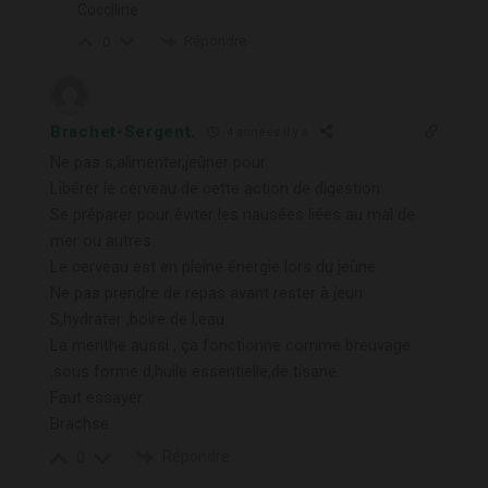
Cocciline
Répondre
0
Brachet-Sergent.
4 années il y a
Ne pas s,alimenter,jeûner pour
Libérer le cerveau de cette action de digestion. .
Se préparer pour éviter les nausées liées au mal de
mer ou autres.
Le cerveau est en pleine énergie lors du jeûne .
Ne pas prendre de repas avant rester à jeun.
S,hydrater ,boire de l,eau.
La menthe aussi , ça fonctionne comme breuvage
,sous forme d,huile essentielle,de tisane.
Faut essayer.
Brachse.
Répondre
0