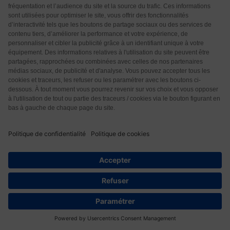
Françoise
4 années il y a
Des bracelets d’accupression à mettre sautour des 2
poignets achetés en pharmacie.
Répondre
0
larre
4 années il y a
Mon petit-fils ainsi que ma nièce ont vaincu très
rapidement la nausée des transports (cela peut
fonctionner aussi pour les femmes enceintes avec
des bracelets qui appuient sur un point d’acupuncture
au niveau de poignet. On continue à les mettre et du
coup ils n’appréhende plus de monter dans une
40
voiture et même dans un TGV!
Répondre
0