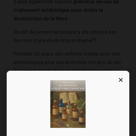
Il peut également s’avérer
précieux en cas de
traitement antibiotique pour éviter la
destruction de la flore
.
Du lait de jument en poudre a été utilisé à ces
[4]
fins lors d’une étude très probante
.
Pendant 60 jours, des enfants traités avec des
antibiotiques pour une bronchite ont pris du lait
de jument en poudre. Les résultats se sont
×
révélés très positifs sur la préservation de leur
flore intestinale pendant et après leur
traitement.
Trois autres bienfaits
du lait de jument