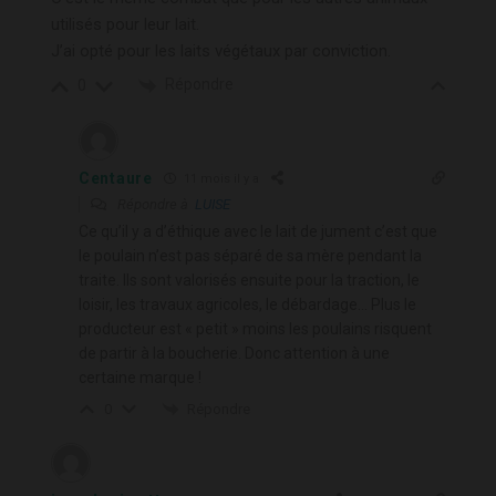
utilisés pour leur lait.
J’ai opté pour les laits végétaux par conviction.
Répondre
0
Centaure
11 mois il y a
Répondre à
LUISE
Ce qu’il y a d’éthique avec le lait de jument c’est que
le poulain n’est pas séparé de sa mère pendant la
traite. Ils sont valorisés ensuite pour la traction, le
loisir, les travaux agricoles, le débardage… Plus le
producteur est « petit » moins les poulains risquent
de partir à la boucherie. Donc attention à une
certaine marque !
Répondre
0