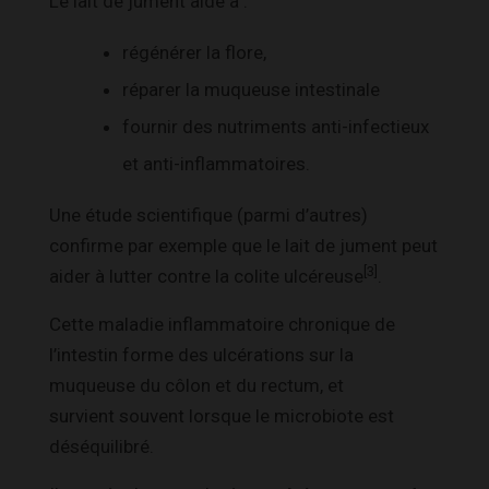
Le lait de jument aide à :
régénérer la flore,
réparer la muqueuse intestinale
fournir des nutriments anti-infectieux
et anti-inflammatoires.
Une étude scientifique (parmi d’autres)
confirme par exemple que le lait de jument peut
[3]
aider à lutter contre la colite ulcéreuse
.
Cette maladie inflammatoire chronique de
l’intestin forme des ulcérations sur la
muqueuse du côlon et du rectum, et
survient souvent lorsque le microbiote est
déséquilibré.