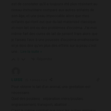
est de constater qu’il a toujours été plus résistant au
niveau immunitaire comparé aux autres enfants de
son âge, et une peau impeccable alors que mes
enfants qui n’ont eut que du lait maternisé classique
et mon lait ont eu des problèmes d’eczéma. J’ai moi
même fait des cures de lait de jument frais alors que
je faisais face à une poussée d’eczéma envahissante
et je dois dire qu’en plus des effets sur la peau c’est
une
…
Lire la suite »
Répondre
0
LUISE
1 année il y a
Pour obtenir le lait d’un animal, une gestation est
nécessaire.
Quid des poulains : séparation mère/poulain,
engraissement, transport, abattoir …
C’est le même combat que pour les autres animaux