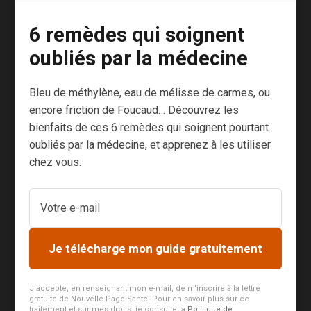
6 remèdes qui soignent
Il met la fatigue KO
oubliés par la médecine
Le lait de jument contient de la lactoferrine.
Bleu de méthylène, eau de mélisse de carmes, ou
Cette molécule, apparue en même temps que
encore friction de Foucaud… Découvrez les
les mammifères, renferme bien des mystères
bienfaits de ces 6 remèdes qui soignent pourtant
qui commencent à être résolus par la science.
oubliés par la médecine, et apprenez à les utiliser
chez vous.
On a longtemps cru que sa seule fonction était
de favoriser l’absorption du fer, d’où son
effet
anti-fatigue
.
Aujourd’hui, nous savons que la lactoferrine est
Je télécharge mon guide gratuitement
multifonctions.
J'accepte, en renseignant mon e-mail, de m'inscrire à la lettre
Elle protège des infections bactériennes, du
gratuite de Nouvelle Page Santé. Pour en savoir plus sur ce
traitement et sur mes droits, je consulte la
Politique de