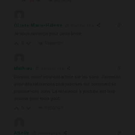
Répondre
-25
OLiete Marie-Hélène
5 années il y a
Je vous remercie pour cette lettre.
Répondre
0
Mathieu
5 années il y a
Bonjour, merci pour cet article sur les sons. J’aimerais
avoir des références plus précises sur comment se
procurer ces sons. La référence à youtube est trop
évasive pour mon goût.
Répondre
0
Attelly
5 années il y a