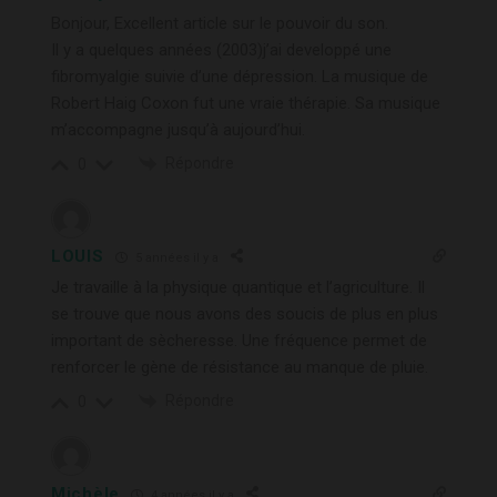
Bonjour, Excellent article sur le pouvoir du son.
Il y a quelques années (2003)j’ai developpé une
fibromyalgie suivie d’une dépression. La musique de
Robert Haig Coxon fut une vraie thérapie. Sa musique
m’accompagne jusqu’à aujourd’hui.
Répondre
0
LOUIS
5 années il y a
Je travaille à la physique quantique et l’agriculture. Il
se trouve que nous avons des soucis de plus en plus
important de sècheresse. Une fréquence permet de
renforcer le gène de résistance au manque de pluie.
Répondre
0
Michèle
4 années il y a