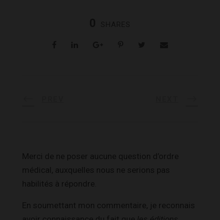
0
SHARES
PREV
NEXT
Merci de ne poser aucune question d’ordre
médical, auxquelles nous ne serions pas
habilités à répondre.
En soumettant mon commentaire, je reconnais
avoir connaissance du fait que
les éditions