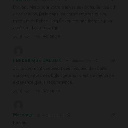
Bonjour, Merci pour votre analyse des sons, j’ai des cd
de relaxation, j’ai lu dans les commentaires que la
musique de Robert Haig Coxon est une thérapie pour
améliorer la fibromyalgie.
Répondre
0
FREDERIQUE DAUZON
4 années il y a
J’ai récemment découvert des séances de « bains
sonores » avec des bols tibétains ; c’est vraiment une
expérience que je recommande.
Répondre
0
Marchaut
4 années il y a
Bonjour