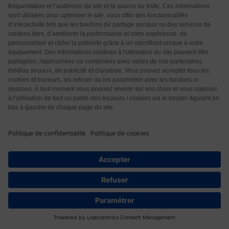
Répondre
0
Brigitte
2 années il y a
Répondre à
GILOTIN
Oui on peut en trouver sur YouTube Music mais
aussi en vidéos, seulement chercher dans la
recherche la fréquence désirée.
Répondre
0
Marie
4 années il y a
J’avais déjà testé les musiques avec les fréquences
du solfège sacré il y a plusieurs années. Quand je
29
deprimais, je les écoutais un peu tout le temps quand
j’étais seule et ça m’apportait un grand soulagement.
Je pense que ça m’a grandement aidé à en sortir. Ne