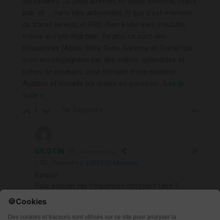
Schumann). Je peux affirmer, en toute sincérité, (sans
pub. et …. sans être actionnaire !!) que c’est vraiment
du travail sérieux, et PRO. Rien à voir avec Youtube,
même si c’est déjà bien. De plus ce sont des
fréquences (Alpha, Bêta, Delta, Gamma et Thêta) qui
sont accompagnées par des vidéos, splendides et
riches de couleurs, pour stimuler d’une manière
Auditive et Visuelle les ondes en question.
…
Lire la
suite »
Répondre
1
GILOTIN
4 années il y a
Répondre à
LEFEVRE Maureen
Bonjour
Pour écouter ces fréquences comment faire ?
avec You tube music ?pouvez vous me conseiller ?
merci
Corinne