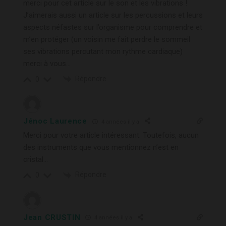
merci pour cet article sur le son et les vibrations !
J’aimerais aussi un article sur les percussions et leurs
aspects néfastes sur l’organisme pour comprendre et
m’en protéger (un voisin me fait perdre le sommeil
ses vibrations percutant mon rythme cardiaque)
merci à vous…
Répondre
0
Jénoc Laurence
4 années il y a
Merci pour votre article intéressant. Toutefois, aucun
des instruments que vous mentionnez n’est en
cristal…
Répondre
0
Jean CRUSTIN
4 années il y a