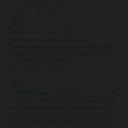
Répondre
0
Catherine
4 années il y a
Nicola Tesla était vraiment un précurseur !
Quant à apporter ma pierre à l’édifice, je rajouterai le
handpan. Excellent anti stress et il apaise aussi bien
les humains que les animaux ?!
Répondre
0
LEFEVRE Maureen
4 années il y a
BONJOUR LAURENT, Pour ma part, et depuis plus d’un
mois, j’écoute les Fréquences Vibratoires de Mental
Waves, (ALEX MICHEL), avec certaines fréquences
sacrées (396 Hz, 528 Hz, 741 Hz et les fréquences de