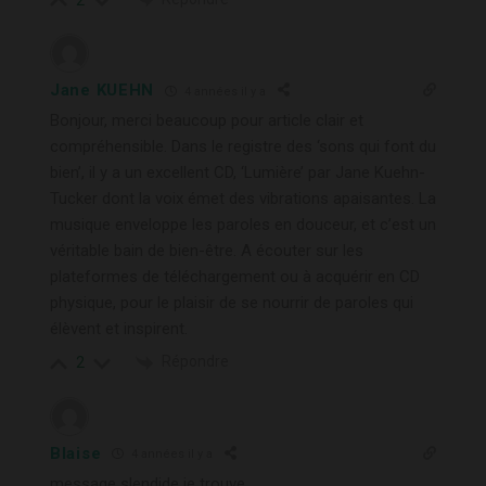
2
Jane KUEHN
4 années il y a
Bonjour, merci beaucoup pour article clair et
compréhensible. Dans le registre des ‘sons qui font du
bien’, il y a un excellent CD, ‘Lumière’ par Jane Kuehn-
Tucker dont la voix émet des vibrations apaisantes. La
musique enveloppe les paroles en douceur, et c’est un
véritable bain de bien-être. A écouter sur les
plateformes de téléchargement ou à acquérir en CD
physique, pour le plaisir de se nourrir de paroles qui
élèvent et inspirent.
Répondre
2
Blaise
4 années il y a
message slendide je trouve