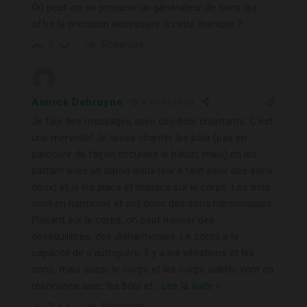
Où peut-on se procurer un générateur de sons qui
offre la précision nécessaire à cette thérapie ?
Répondre
0
Annick Debruyne
4 années il y a
Je fais des massages avec des bols chantants. C’est
une merveille! Je laisse chanter les bols (pas en
parcourir de façon circulaire le bâton, mais) en les
battant avec un bâton doux (car il faut avoir des sons
doux) et je les place et déplace sur le corps. Les bols
sont en harmonie et ont donc des sons harmoniques.
Plaçant sur le corps, on peut trouver des
déséquilibres, des disharmonies. Le corps a la
capacité de s’autoguérir. Il y a les vibrations et les
sons, mais aussi, le corps et les corps subtils vont en
résonance avec les bols et
…
Lire la suite »
Répondre