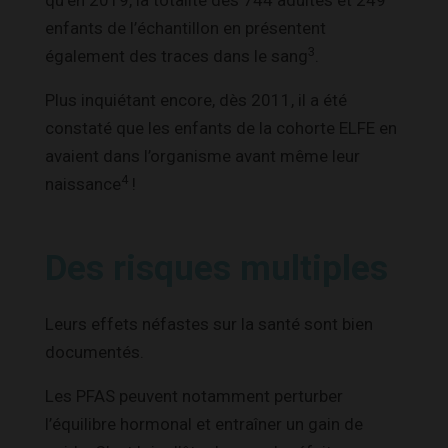
qu’en 2019, la totalité des 744 adultes et 249
enfants de l’échantillon en présentent
3
également des traces dans le sang
.
Plus inquiétant encore, dès 2011, il a été
constaté que les enfants de la cohorte ELFE en
avaient dans l’organisme avant même leur
4
naissance
!
Des risques multiples
Leurs effets néfastes sur la santé sont bien
documentés.
Les PFAS peuvent notamment perturber
l’équilibre hormonal et entraîner un gain de