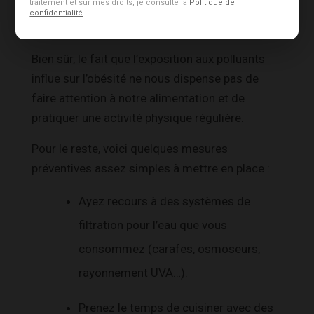
traitement et sur mes droits, je consulte la
Politique de
?
confidentialité
.
Bien sûr, le fait que l’exposition aux polluants
influe sur l’obésité ne nous dispense pas de
faire attention à notre alimentation et de
pratiquer une activité physique régulière.
Pour le reste, voici quelques mesures
préventives assez simples à mettre en place :
Ayez recours à des systèmes de
filtration pour l’eau que vous
consommez (carafes, osmoseurs,
rayonnement UVA…).
Prenez le temps de cuisiner avec des