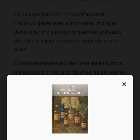
On sait que l’obésité est multifactorielle
(facteurs génétiques, alimentaires, manque
d’exercice), mais jusqu’à présent les polluants
éternels n’avaient jamais vraiment été mis en
avant.
Une étude danoise publiée cette année avance
même que la prise de poids chez les personnes
dont les taux de composés perfluorés dans le
×
sang sont élevés n’a aucun lien avec leur
7
alimentation
.
Cette preuve supplémentaire de l’influence des
perfluorés sur la pandémie mondiale d’obésité
a du bon puisque cinq États membres
(Allemagne, Danemark, Pays-Bas, Norvège et