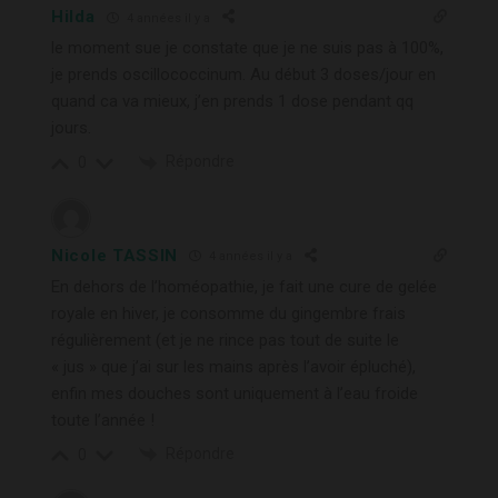
Hilda
4 années il y a
le moment sue je constate que je ne suis pas à 100%,
je prends oscillococcinum. Au début 3 doses/jour en
quand ca va mieux, j’en prends 1 dose pendant qq
jours.
Répondre
0
Nicole TASSIN
4 années il y a
En dehors de l’homéopathie, je fait une cure de gelée
royale en hiver, je consomme du gingembre frais
régulièrement (et je ne rince pas tout de suite le
« jus » que j’ai sur les mains après l’avoir épluché),
enfin mes douches sont uniquement à l’eau froide
toute l’année !
Répondre
0