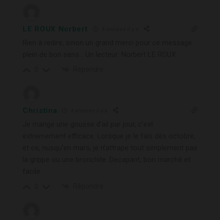
LE ROUX Norbert
4 années il y a
Rien à redire, sinon un grand merci pour ce message
plein de bon sens… Un lecteur: Norbert LE ROUX
Répondre
0
Christina
4 années il y a
Je mange une gousse d’ail par jour, c’ext
extremement efficace. Lorsque je le fais dès octobre,
et ce, nusqu’en mars, je n’attrape tout simplement pas
la grippe ou une bronchite. Decapant, bon marché et
facile.
Répondre
0