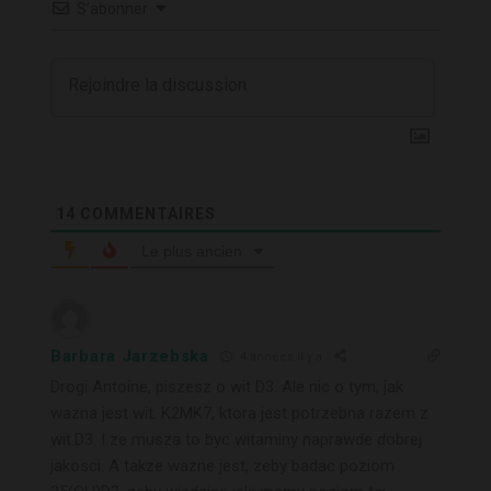
S’abonner
14
COMMENTAIRES
Le plus ancien
Barbara Jarzebska
4 années il y a
Drogi Antoine, piszesz o wit D3. Ale nic o tym, jak
wazna jest wit. K2MK7, ktora jest potrzebna razem z
wit.D3. I ze musza to byc witaminy naprawde dobrej
jakosci. A takze wazne jest, zeby badac poziom