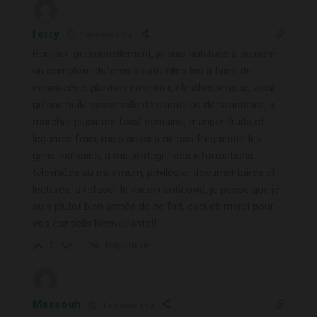
ferry
4 années il y a
Bonjour: personnellement, je suis habituée a prendre
un complexe defenses naturelles bio a base de:
echinacéee, plantain curcuma, eleutherocoque, ainsi
qu’une huile essentielle de niaouli ou de ravintsara, a
marcher plusieurs fois/ semaine, manger fruits et
legumes frais, mais aussi a ne pas frequenter les
gens malsains, a me proteger des informations
televisées au maximum, privilegier documentaires et
lectures, a refuser le vaccin anticovid, je pense que je
suis plutot bien armée de ce fait, ceci dit merci pour
vos conseils bienveillants!!!
Répondre
0
Massouh
4 années il y a