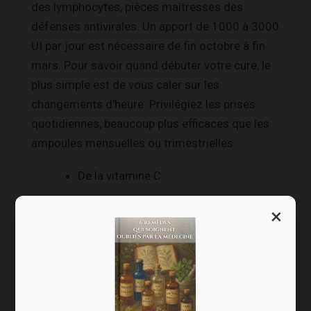
des lymphocytes, pièces maîtresses des
défenses antivirales. Un apport de 1000 à 3000
UI par jour est nécessaire de fin octobre à fin
mars. Pour savoir quand débuter votre cure, le
plus simple est de vous caler sur les
changements d’heure. Privilégiez les prises
quotidiennes, beaucoup plus efficaces que les
ampoules mensuelles ou trimestrielles.
De la vitamine C :
Le plus simple est de la trouver dans les fruits
×
et légumes frais. Attention, n’oubliez pas que la
conservation au réfrigérateur plus de 48 heures
altère la quantité de vitamine C.
Des plantes pour la vitalité :