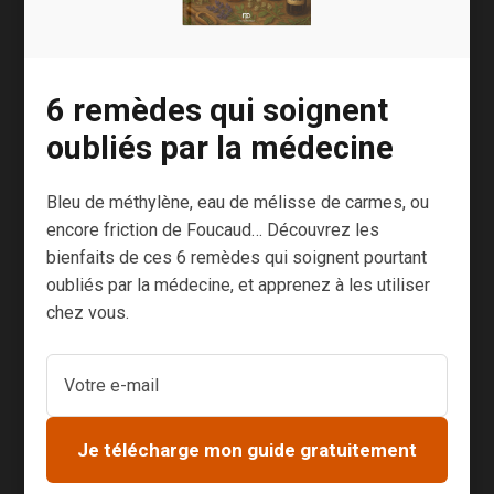
L’échinacée qui améliore nos
défenses
6 remèdes qui soignent
Le cyprès, puissant antiviral
oubliés par la médecine
Le thym pour les voies respiratoires et
Bleu de méthylène, eau de mélisse de carmes, ou
les défenses
encore friction de Foucaud… Découvrez les
bienfaits de ces 6 remèdes qui soignent pourtant
Le ginseng qui stimule l’organisme
oubliés par la médecine, et apprenez à les utiliser
chez vous.
Le curcuma, antioxydant et anti
inflammatoire
Vous pouvez les prendre en tisane, en gélules
ou au naturel.
Je télécharge mon guide gratuitement
Mais aussi des huiles essentielles :