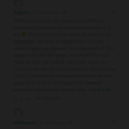
Brigitte
4 années il y a
J’utilise le protocole anti grippe d’une excellente
homéopathe (qui a pris sa retraite bien méritée a 72
ans
Dès que les doses de grippe de l’année sont
disponibles: une dose de Influenzinum 7CH; une
semaine après: une dose de Serum de yersin en 7CH;
toujours une semaine après, etc: Influ en 9CH; puis
Yersin en 9CH; puis Influ en 15CH; puis Yersin en
15CH; ensuite alterner Influ et Yersin en 15CH tous les
15 jours, ou toutes les semaines en période de forte
épidémie ou si on le sent comme ça; continuer
jusqu’à fin mars environ; tous les gens
…
Lire la suite »
Répondre
0
Guilloreau
4 années il y a