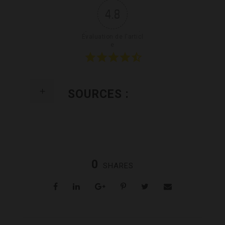
4.8
Évaluation de l'articl
e
SOURCES :
0
SHARES