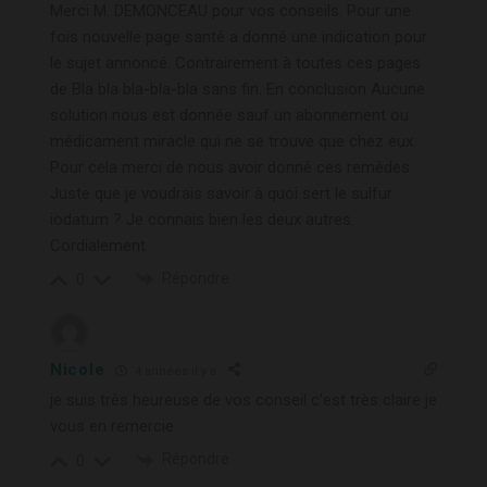
Merci M. DEMONCEAU pour vos conseils. Pour une
fois nouvelle page santé a donné une indication pour
le sujet annoncé. Contrairement à toutes ces pages
de Bla bla bla-bla-bla sans fin. En conclusion Aucune
solution nous est donnée sauf un abonnement ou
médicament miracle qui ne se trouve que chez eux.
Pour cela merci de nous avoir donné ces remèdes.
Juste que je voudrais savoir à quoi sert le sulfur
iodatum ? Je connais bien les deux autres.
Cordialement
Répondre
0
Nicole
4 années il y a
je suis très heureuse de vos conseil c’est très claire je
vous en remercie
Répondre
0