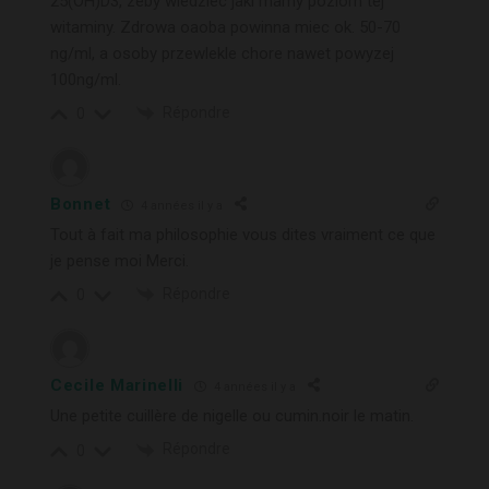
25(OH)D3, zeby wiedziec jaki mamy poziom tej
witaminy. Zdrowa oaoba powinna miec ok. 50-70
ng/ml, a osoby przewlekle chore nawet powyzej
100ng/ml.
Répondre
0
Bonnet
4 années il y a
Tout à fait ma philosophie vous dites vraiment ce que
je pense moi Merci.
Répondre
0
Cecile Marinelli
4 années il y a
Une petite cuillère de nigelle ou cumin.noir le matin.
Répondre
0