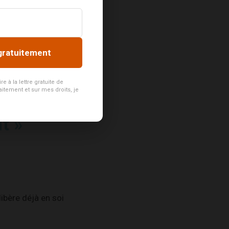
peux.
 personnes qui se
gratuitement
s aspirations
 à la lettre gratuite de
aitement et sur mes droits, je
t »
libère déjà en soi