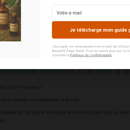
er le terme de « mission », même s’il me semble un peu pom
er s’est révélé être une chance, un nouveau départ, pour ces
oit au fond d’une impasse.
Je télécharge mon guide 
 demi-tour et prendre une route plus en adéquation avec leur
ration énergétique intime.
J'accepte, en renseignant mon e-mail, de m'inscrire
Nouvelle Page Santé. Pour en savoir plus sur ce tr
consulte la
Politique de confidentialité
.
maladie devient « le mal a di
tait qu’un message ?
ainsi change véritablement la donne.
valider le fait que le message envoyé est bien reçu, et cela 
es.