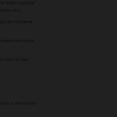
t d’aller chercher
hoix, etc.).
nque de confiance
rvivants du cancer
ce dans un plan
me pas à une simple