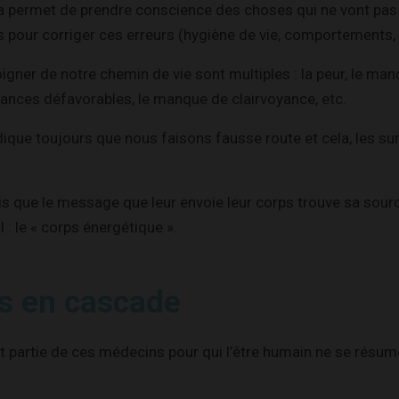
 permet de prendre conscience des choses qui ne vont pas e
s pour corriger ces erreurs (hygiène de vie, comportements, c
oigner de notre chemin de vie sont multiples : la peur, le ma
tances défavorables, le manque de clairvoyance, etc.
ique toujours que nous faisons fausse route et cela, les su
is que le message que leur envoie leur corps trouve sa sour
l : le « corps énergétique ».
s en cascade
it partie de ces médecins pour qui l’être humain ne se résu