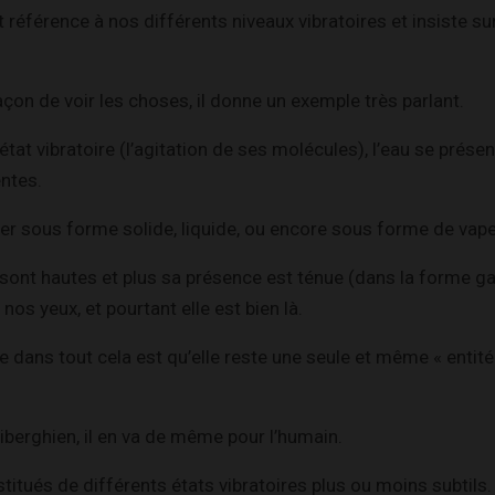
it référence à nos différents niveaux vibratoires et insiste sur 
açon de voir les choses, il donne un exemple très parlant.
tat vibratoire (l’agitation de ses molécules), l’eau se prése
ntes.
ter sous forme solide, liquide, ou encore sous forme de vape
 sont hautes et plus sa présence est ténue (dans la forme ga
os yeux, et pourtant elle est bien là.
le dans tout cela est qu’elle reste une seule et même « entité
Tiberghien, il en va de même pour l’humain.
ués de différents états vibratoires plus ou moins subtils.