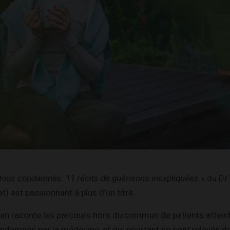
t tous condamnés. 11 récits de guérisons inexpliquées
» du Dr
t) est passionnant à plus d’un titre.
ien raconte les parcours hors du commun de patients attein
ndamnés par la médecine, et qui pourtant se sont relevés de