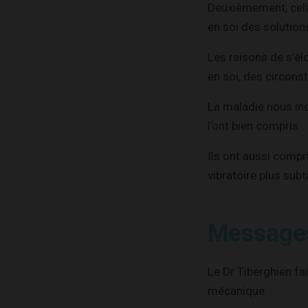
Deuxièmement, cela
en soi des solution
Les raisons de s’él
en soi, des circons
La maladie nous ind
l’ont bien compris.
Ils ont aussi compr
vibratoire plus subti
Message
Le Dr Tiberghien fa
mécanique.