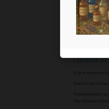
Je pourrais employ
En ce sens, le canc
dirigeaient tout dr
Toutes ont su faire
profondes, leur vib
Quand la 
Et si la maladie n’é
Prendre les choses 
Premièrement, c’est 
des tensions intern