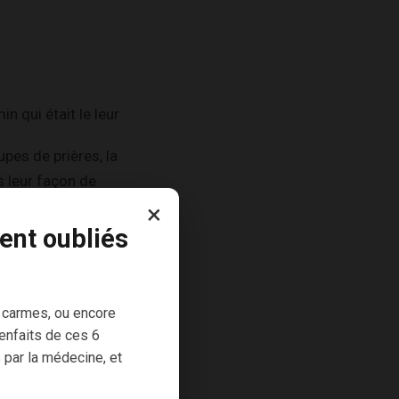
n qui était le leur
pes de prières, la
 leur façon de
×
ent oubliés
 moi, c’est la
 carmes, ou encore
enfaits de ces 6
i une raison d’être
 par la médecine, et