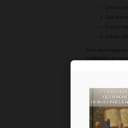
D’avoir co
Que la mal
D’avoir réa
D’avoir cha
Pour accompagner c
méditation, la con
vivre leur existence
Peu importe finalem
quête de sens.
Tous se sont réalig
Tous ont compris qu
profonde.