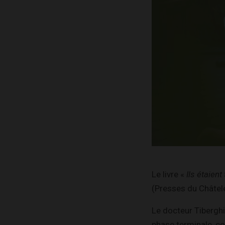
Le livre «
Ils étaien
(Presses du Châtele
Le docteur Tibergh
phase terminale, co