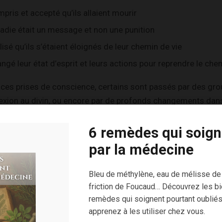
mpris et accepté qu’ils allaient mourir
adie était un message et non une punition
lisé qu’ils s’étaient éloignés de leur chemin de vie
ngé leur état d’esprit et leurs actions pour reprendre le chemi
es prises de conscience, certains sont passés par des grou
nexion au divin, ou encore par de profonds changements dans
 au quotidien.
6 remèdes qui soign
ent, car ce qui compte vraiment dans ce cheminement, selon
par la médecine
nés avec leur chemin de vie.
Bleu de méthylène, eau de mélisse de
friction de Foucaud… Découvrez les bi
e leur existence avait non seulement de la valeur mais auss
remèdes qui soignent pourtant oubliés
apprenez à les utiliser chez vous.