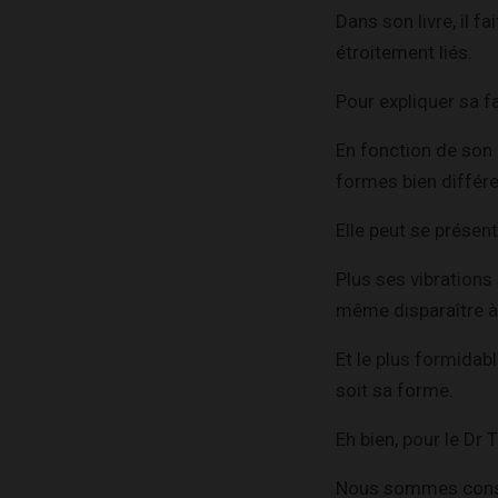
Dans son livre, il fa
étroitement liés.
Pour expliquer sa f
En fonction de son é
formes bien différe
Elle peut se présen
Plus ses vibrations
même disparaître à n
Et le plus formidab
soit sa forme.
Eh bien, pour le Dr 
Nous sommes constit