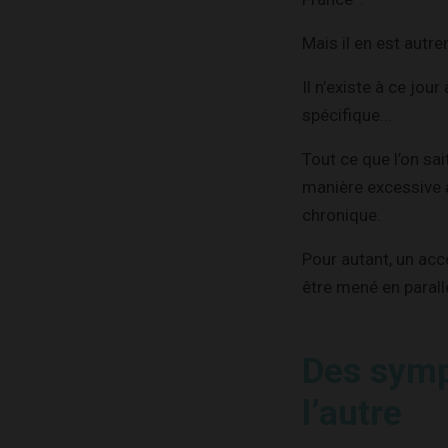
Mais il en est autr
Il n’existe à ce jou
spécifique…
Tout ce que l’on sai
manière excessive à
chronique.
Pour autant, un ac
être mené en parall
Des symp
l’autre