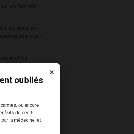
quoi, les femmes
llules) dans les
essentiellement sur
 peau et les
s ou encore le
×
ent oubliés
ntes (jusqu’à 63 %
 carmes, ou encore
 des difficultés
enfaits de ces 6
s cutanées avec
 par la médecine, et
rganes affectés.