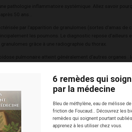
une pathologie inflammatoire systémique. Allez savoir pour
 après 50 ans…
ctérisée par l’apparition de granulomes (sortes d’amas de ce
rincipalement les poumons. Le diagnostic repose d’ailleurs 
s granulomes grâce à une radiographie du thorax.
ïdose pulmonaire atteint généralement d’autres organes : la
es, les yeux, parfois le foie, les muscles et les articulation
6 remèdes qui soign
ontré que les anomalies cardiaques sont également fréque
par la médecine
Bleu de méthylène, eau de mélisse de
 majorité des patients on constate généralement de la toux,
friction de Foucaud… Découvrez les bi
douleurs articulaires, une fatigue chronique et des éruption
remèdes qui soignent pourtant oubliés
u oculaire, mais in fine, les symptômes varient selon les o
apprenez à les utiliser chez vous.