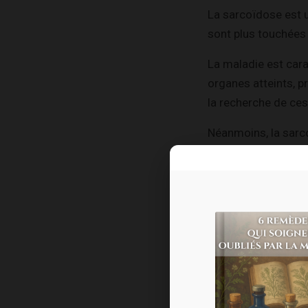
La sarcoïdose est 
sont plus touchées
La maladie est cara
organes atteints, p
la recherche de ce
Néanmoins, la sarco
ganglions lymphatiqu
système nerveux…
Des études ont dém
2
des patients
).
Retenez que chez la
respiratoires, des 
sécheresse nasale o