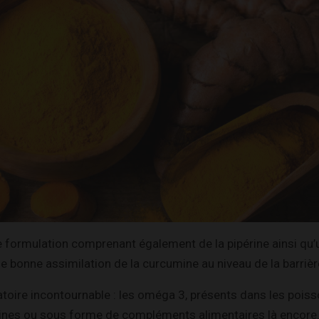
ne formulation comprenant également de la pipérine ainsi qu’u
e bonne assimilation de la curcumine au niveau de la barrière
atoire incontournable : les oméga 3, présents dans les poi
ines ou sous forme de compléments alimentaires là encore