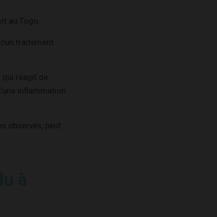
vit au Togo.
aucun traitement
 qui réagit de
d’une inflammation
s observés, peut
du à