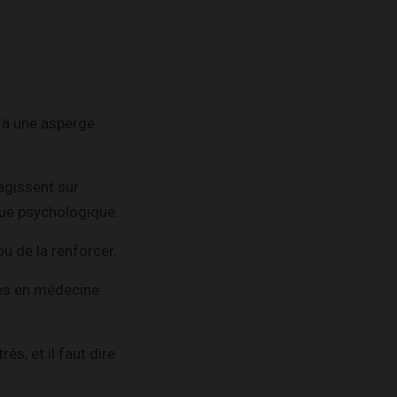
r à une asperge
agissent sur
 que psychologique.
ou de la renforcer.
sées en médecine
s, et il faut dire