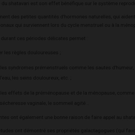
 du shatavari est son effet bénéfique sur le système reprod
nent des petites quantités d’hormones naturelles, qui aident 
aux qui surviennent lors du cycle menstruel ou à la méno
 durant ces périodes délicates permet :
r les règles douloureuses ;
 les syndromes prémenstruels comme les sautes d’humeur, 
’eau, les seins douloureux, etc. ;
 les effets de la préménopause et de la ménopause, comme
a sécheresse vaginale, le sommeil agité…
tes ont également une bonne raison de faire appel au shatav
 études ont démontré ses propriétés galactagogues (qui favo