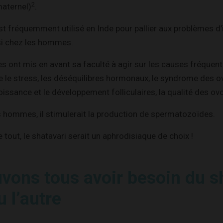
2
maternel)
.
est fréquemment utilisé en Inde pour pallier aux problèmes d’i
i chez les hommes.
 ont mis en avant sa faculté à agir sur les causes fréquente
e stress, les déséquilibres hormonaux, le syndrome des o
roissance et le développement folliculaires, la qualité des ov
s hommes, il stimulerait la production de spermatozoïdes.
 tout, le shatavari serait un aphrodisiaque de choix !
vons tous avoir besoin du s
u l’autre