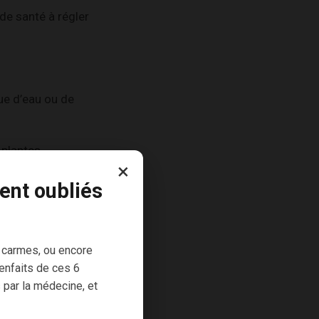
 de santé à régler
ue d’eau ou de
 plantes
×
ent oubliés
organisme à
aiser.
 carmes, ou encore
éduites en poudre
enfaits de ces 6
 par la médecine, et