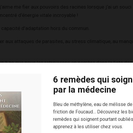
j’aime me fier aux pouvoirs des racines lorsque j’ai un souci
ncentré d’énergie vitale incroyable !
e capacité d’adaptation hors du commun.
ter aux attaques de parasites, au stress climatique, au manq
c à ce que nous les retrouvions en nombre dans la liste des
daptogènes
.
6 remèdes qui soign
 des plantes jouissant de cette appellation est de ramener l’
par la médecine
us ayons besoin d’un coup de fouet ou au contraire de nous ap
Bleu de méthylène, eau de mélisse de
ndienne, les racines séchées du shatavari sont bouillies ou r
friction de Foucaud… Découvrez les bi
s en infusion par exemple.
remèdes qui soignent pourtant oubliés
apprenez à les utiliser chez vous.