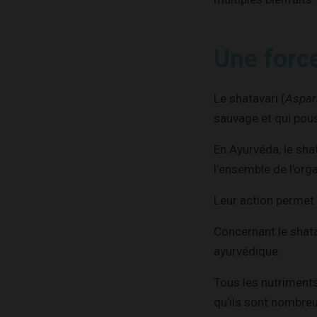
Une forc
Le shatavari (
Aspar
sauvage et qui pou
En Ayurvéda, le sha
l’ensemble de l’org
Leur action permet d
Concernant le shata
ayurvédique.
Tous les nutriments
qu’ils sont nombreu