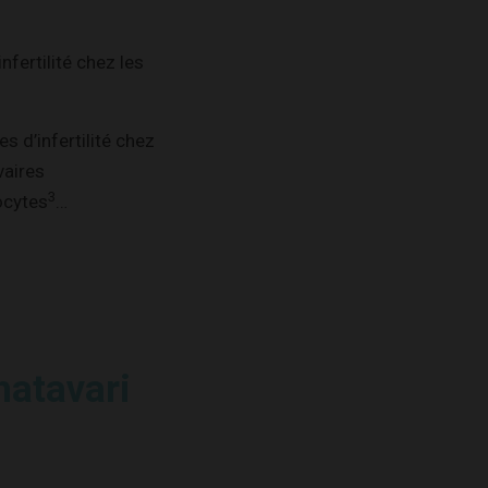
nfertilité chez les
s d’infertilité chez
vaires
3
ocytes
…
hatavari