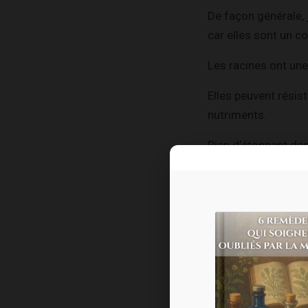
De façon générale, 
car elles sont un co
Les racines ont un
Elles peuvent résis
nutriments.
Rien d’étonnant don
médicinales dites
a
La vertu principale
l’équilibre, que no
Dans la tradition i
afin d’être utilisée