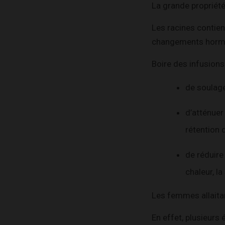
La grande propriété
Les racines contien
changements hormon
Boire des infusions
de soulage
d’atténuer
rétention d
de réduire
chaleur, l
Les femmes allaitan
En effet, plusieurs