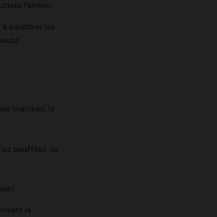
ucteur féminin.
à équilibrer les
pause.
les crampes, la
 les bouffées de
ari :
risent la