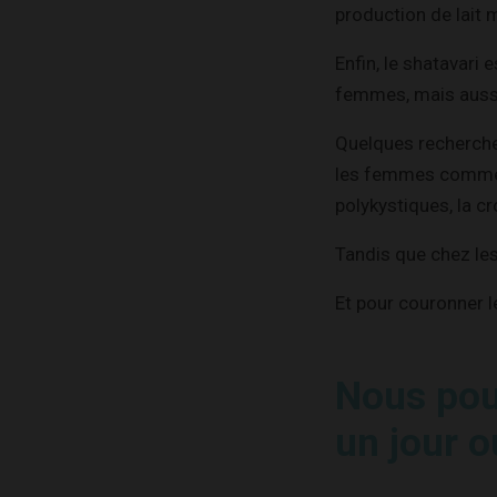
production de lait 
Enfin, le shatavari 
femmes, mais auss
Quelques recherches
les femmes comme l
polykystiques, la c
Tandis que chez le
Et pour couronner le
Nous pou
un jour o