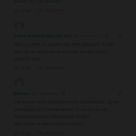
adorer un
…
Lire la suite »
Répondre
0
heitz.judith@laposte.net
1 année il y a
Mais où peut on trouver ces sels spéciaux? A part
fleur de sel guerande et sel rose, jamais trouvé
d’autres sels..
Répondre
0
Marco
1 année il y a
J’ai trouvé cette description très intéressante, Je ne
savais pas qu’il existait autant de sortes de sel.
Personnellement j’aime bien le sel gris.
Merci pour ce genre d’informations.
Répondre
0