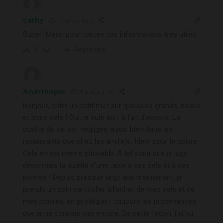
cathy
1 année il y a
Super! Merci pour toutes ces informations très utiles
Répondre
0
Andrinople
1 année il y a
Bonjour, enfin un petit mot sur quelques grands, beaux
et bons sels ! Oui, je suis tout à fait d’accord. La
qualité de sel est négligée, aussi bien dans les
restaurants que chez les ami(e)s. Idem pour le poivre.
Cela en est même pitoyable. A tel point que je juge
désormais la qualité d’une table à ses sels et à ses
poivres ! Depuis presque vingt ans maintenant, je
prends un soin particulier à l’achat de mes sels et de
mes poivres, en privilégiant toujours les provenances
que je ne connais pas encore. De cette façon, j’ai pu