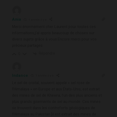
Ania
1 année il y a
Merci énormément cher Laurent pour toutes ces
informations,j’ai appris beaucoup de choses sur
divers sujets grâce à vous.Encore merci pour vos
précieux partages
Répondre
0
Indance
1 année il y a
Le sel de cristal, souvent appelé « sel rose de
l’Himalaya » en Europe et aux États-Unis, est extrait
des mines de sel de Khewra, l’un des plus anciens et
plus grands gisements de sel au monde. Ces mines
se trouvent dans les contreforts géologiques de
l’Himalaya au Pakistan [il est extrait des mines de