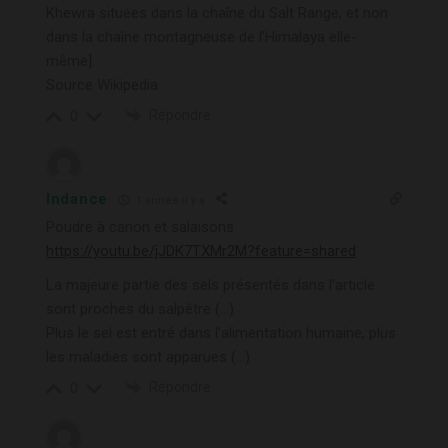
Khewra situées dans la chaîne du Salt Range, et non
dans la chaîne montagneuse de l’Himalaya elle-
même].
Source Wikipedia
Répondre
0
Indance
1 année il y a
Poudre à canon et salaisons
https://youtu.be/jJDK7TXMr2M?feature=shared
La majeure partie des sels présentés dans l’article
sont proches du salpêtre (…)
Plus le sel est entré dans l’alimentation humaine, plus
les maladies sont apparues (…)
Répondre
0