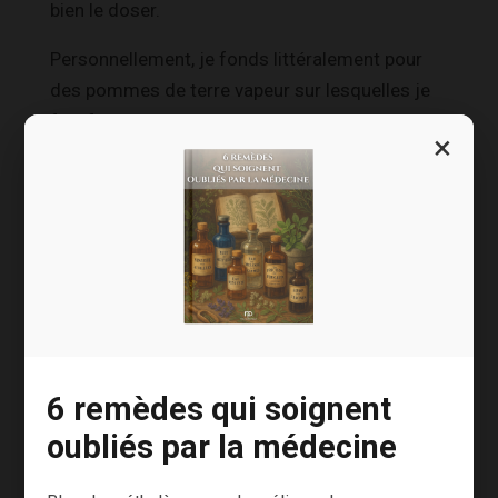
bien le doser.
Personnellement, je fonds littéralement pour
des pommes de terre vapeur sur lesquelles je
fais fondre une noix de beurre avec une pincée
×
de sel Salish.
Un bonheur pour les papilles !
Le sel noir d’Hawaï
6 remèdes qui soignent
oubliés par la médecine