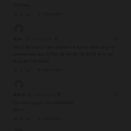
Chrsitine
Répondre
0
Sylv
1 année il y a
Merci de m’avoir fait connaître d autres sels car je ne
connaissais que la fleur de sel de l île de Ré et le sel
rose de l Himalaya
Répondre
0
Anca
1 année il y a
Excellent papier, tres informatif.
Merci
Répondre
0