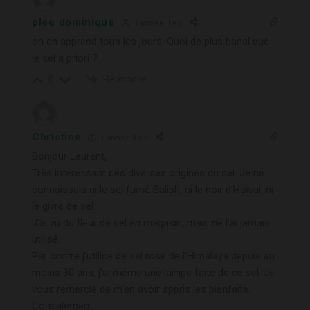
plee dominique
1 année il y a
on en apprend tous les jours. Quoi de plus banal que
le sel a priori ?
Répondre
0
Christine
1 année il y a
Bonjour Laurent,
Très intéressant ces diverses origines du sel. Je ne
connaissais ni le sel fumé Salish, ni le noir d’Hawai, ni
le givre de sel.
J’ai vu du fleur de sel en magasin, mais ne l’ai jamais
utilisé.
Par contre j’utilise de sel rose de l’Himalaya depuis au
moins 30 ans, j’ai même une lampe faite de ce sel. Je
vous remercie de m’en avoir appris les bienfaits.
Cordialement