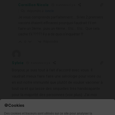
Cornillon Nicole
4 années il y a
Répondre à
loncle
Je vous comprends parfaitement…. Si les 2 premiers
vaccins étaient efficaces pourquoi faudrait t’il en
faire un 3ème.. puis un 4ème… Etc…. Etc… Que cela
cache t’il ????? Il y a de quoi s’inquiéter !!!
Répondre
0
Sylvie
4 années il y a
Bonjour, je suis tout à fait d’accord avec vous. Il
vaudrait mieux faire faire une sérologie pour voire ou
en est notre immunité que plutôt de vouloir vacciner à
tout va et qui laisse des séquelles très handicapante
pour la majorité des personnes (voir plus). J’ai moi
même fait les 2 premières doses à contre cœur, mais
la 3ème. va rester au placard et temps pi si je perds
mon passe sanitaire car ma vie à beaucoup plus