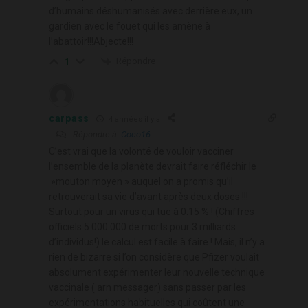
d’humains déshumanisés avec derrière eux, un
gardien avec le fouet qui les amène à
l’abattoir!!!Abjecte!!!
Répondre
1
carpass
4 années il y a
Répondre à
Coco16
C’est vrai que la volonté de vouloir vacciner
l’ensemble de la planète devrait faire réfléchir le
»mouton moyen » auquel on a promis qu’il
retrouverait sa vie d’avant après deux doses !!!
Surtout pour un virus qui tue à 0.15 % ! (Chiffres
officiels 5 000 000 de morts pour 3 milliards
d’individus!) le calcul est facile à faire ! Mais, il n’y a
rien de bizarre si l’on considère que Pfizer voulait
absolument expérimenter leur nouvelle technique
vaccinale ( arn messager) sans passer par les
expérimentations habituelles qui coûtent une