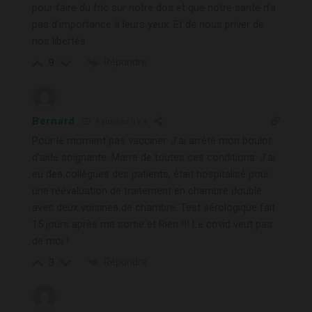
pour faire du fric sur notre dos et que notre santé n’a
pas d’importance à leurs yeux. Et de nous priver de
nos libertés
Répondre
9
Bernard
4 années il y a
Pour le moment pas vacciner. J’ai arrêté mon boulot
d’aide soignante. Marre de toutes ces conditions. J’ai
eu des collègues des patients, était hospitalisé pour
une réévaluation de traitement en chambre double
avec deux voisines de chambre. Test sérologique fait
15 jours après ma sortie et Rien !!! Le covid veut pas
de moi !
Répondre
3