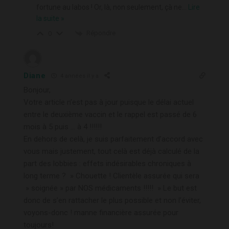
fortune au labos ! Or, là, non seulement, çà ne
…
Lire
la suite »
Répondre
0
Diane
4 années il y a
Bonjour,
Votre article n’est pas à jour puisque le délai actuel
entre le deuxième vaccin et le rappel est passé de 6
mois à 5 puis … à 4 !!!!!!
En dehors de celà, je suis parfaitement d’accord avec
vous mais justement, tout celà est déjà calculé de la
part des lobbies : effets indésirables chroniques à
long terme ? » Chouette ! Clientèle assurée qui sera
» soignée » par NOS médicaments !!!!! » Le but est
donc de s’en rattacher le plus possible et non l’éviter,
voyons-donc ! manne financière assurée pour
toujours!