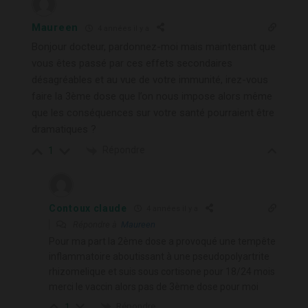
Maureen
4 années il y a
Bonjour docteur, pardonnez-moi mais maintenant que
vous êtes passé par ces effets secondaires
désagréables et au vue de votre immunité, irez-vous
faire la 3ème dose que l’on nous impose alors même
que les conséquences sur votre santé pourraient être
dramatiques ?
Répondre
1
Contoux claude
4 années il y a
Répondre à
Maureen
Pour ma part la 2ème dose a provoqué une tempête
inflammatoire aboutissant à une pseudopolyartrite
rhizomelique et suis sous cortisone pour 18/24 mois
merci le vaccin alors pas de 3ème dose pour moi
Répondre
1