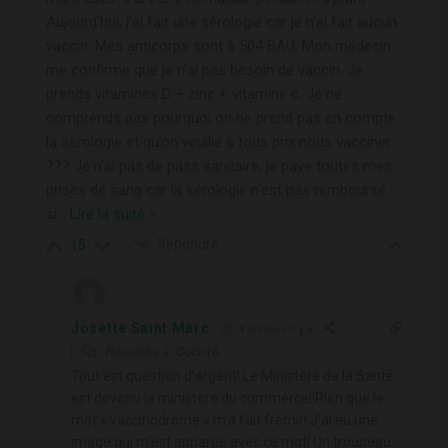
Aujourd’hui, j’ai fait une sérologie car je n’ai fait aucun
vaccin. Mes anticorps sont à 504 BAU. Mon médecin
me confirme que je n’ai pas besoin de vaccin. Je
prends vitamines D + zinc + vitamine c. Je ne
comprends pas pourquoi on ne prend pas en compte
la sérologie et qu’on veuille à tous prix nous vacciner
??? Je n’ai pas de pass sanitaire, je paye toutes mes
prises de sang car la sérologie n’est pas remboursé
si
…
Lire la suite »
Répondre
15
Josette Saint Marc
4 années il y a
Répondre à
Coco16
Tout est question d’argent! Le Ministère de la Santé
est devenu le ministère du commerce!!Rien que le
mot « vaccinodrome » m’a fait frémir! J’ai eu une
image qui m’est apparue avec ce mot! Un troupeau