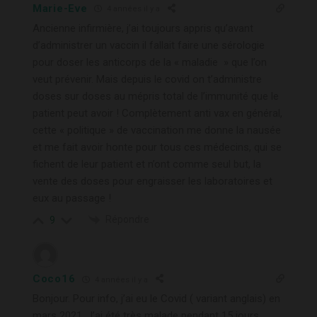
Marie-Eve
4 années il y a
Ancienne infirmière, j’ai toujours appris qu’avant
d’administrer un vaccin il fallait faire une sérologie
pour doser les anticorps de la « maladie » que l’on
veut prévenir. Mais depuis le covid on t’administre
doses sur doses au mépris total de l’immunité que le
patient peut avoir ! Complètement anti vax en général,
cette « politique » de vaccination me donne la nausée
et me fait avoir honte pour tous ces médecins, qui se
fichent de leur patient et n’ont comme seul but, la
vente des doses pour engraisser les laboratoires et
eux au passage !
Répondre
9
Coco16
4 années il y a
Bonjour. Pour info, j’ai eu le Covid ( variant anglais) en
mars 2021. J’ai été très malade pendant 15 jours .