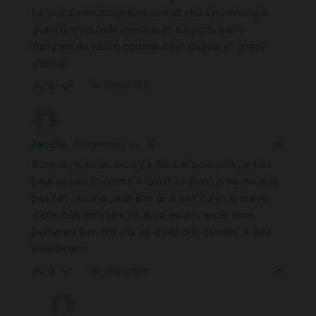
Le test d’immunogeniste devrait etre systematique
avant une nouvelle injection et supporte par le
fabricant du vaccin comme c’est toujour en phase
d’essai
Répondre
6
loncle
4 années il y a
Bonjour,j’ai eu un avc il y a 5ans et pour cela j’ai très
peur du vaccin contre le covid 19. Donc je ne me suis
pas fait vacciner,peut-être ai-je tort ? J’en ai marre
d’être déjà diminuée,j’ai aussi eu un cancer donc
j’aimerais bien finir ma vie à peu prêt comme je suis
maintenant!
Répondre
3