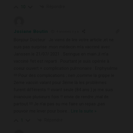
Répondre
10
Josiane Boutin
4 années il y a
Bonjour Docteur . Je viens de lire votre article ,et ne
suis pas surprise .mon médecin m’a vacciné avec
Janssen le 21/07/ 2021 . Seringue en main ,il m’a
vacciné !!et est reparti . Pourtant je suis opérée à
coeur ouvert + complication pulmonaire : Enphyséme
!!! Pour des complications ; rien ,comme la grippe le
2eme vaccin valant pour 3éme là les problèmes
furent différents !! vivant seule (84 ans ) je me suis
èvanouïe plusieurs fois !! envie de rendre ,mal de
partout !!! Je n’ai pas su me faire un repas ,pas
pouvoir me lever pour boire
…
Lire la suite »
Répondre
1