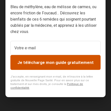
Bleu de méthylène, eau de mélisse de carmes, ou
encore friction de Foucaud… Découvrez les
PREV
NEXT
bienfaits de ces 6 remèdes qui soignent pourtant
oubliés par la médecine, et apprenez à les utiliser
chez vous.
Merci de ne poser aucune question d’ordre
médical, auxquelles nous ne serions pas
habilités à répondre.
Je télécharge mon guide gratuitement
En soumettant mon commentaire, je reconnais
avoir connaissance du fait que
les éditions
J'accepte, en renseignant mon e-mail, de m'inscrire à la lettre
gratuite de Nouvelle Page Santé. Pour en savoir plus sur ce
Nouvelle Page
pourront l’utiliser à des fins
traitement et sur mes droits, je consulte la
Politique de
confidentialité
.
commerciales et l’accepte expressément.