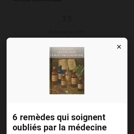
3.9
Évaluation de l'articl
e
×
SOURCES :
0
SHARES
6 remèdes qui soignent
oubliés par la médecine