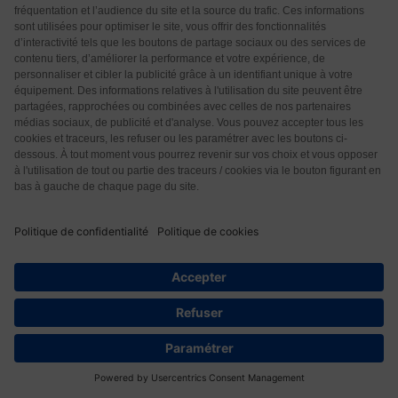
d’importance. Chacun doit être libre de ses choix. Et
merci aux vaccinés de respecter les personnes qui ne
veulent pas du vaccin.
…
Lire la suite »
Répondre
8
Berenice
4 années il y a
Répondre à
Sylvie
Merci beaucoup pour votre article. Je me suis aussi
fait vacciner pour les 2 premières doses à contre
cœur et avec aucune confiance. Mon mari
également. Ma fille va avoir 12 ans. Elle a décidé
d’attendre pour l’instant. Je lis beaucoup d’articles
comme le vôtre. La 3eme dose reste un mystère
pour moi… Que faire ? Mon mari étant au chômage,
237
je ne peux pas ne pas aller travailler et mon fils fait
un sport en intérieur. Nous ne pourrons plus
l’accompagner si nous ne faisons pas cette 3eme
dose. Nous sommes pris au piège. C’est tout ce que