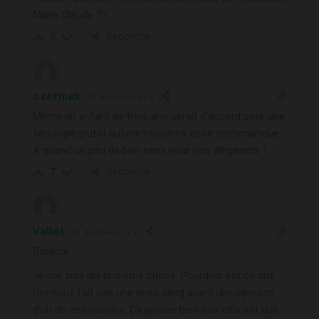
Marie Claude ??
Répondre
0
czermak
4 années il y a
Même un enfant de trois ans serait d’accord pour une
sérologie plutôt qu’une troisième dose systematique
A quand un peu de bon sens pour nos dirigeants ?
Répondre
7
Vallet
4 années il y a
Bonjour
Je me suis dis la même chose. Pourquoi est ce que
l’on nous fait pas une prise sang avant une injection
d’un de ces vaccins. Ça prouve bien que cela est que