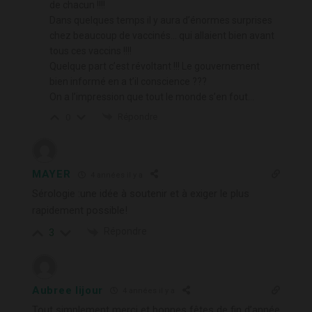
de chacun !!!!
Dans quelques temps il y aura d’énormes surprises
chez beaucoup de vaccinés… qui allaient bien avant
tous ces vaccins !!!!
Quelque part c’est révoltant !!! Le gouvernement
bien informé en a t’il conscience ???
On a l’impression que tout le monde s’en fout…
Répondre
0
MAYER
4 années il y a
Sérologie :une idée à soutenir et à exiger le plus
rapidement possible!
Répondre
3
Aubree lijour
4 années il y a
Tout simplement merci et bonnes fêtes de fin d’année