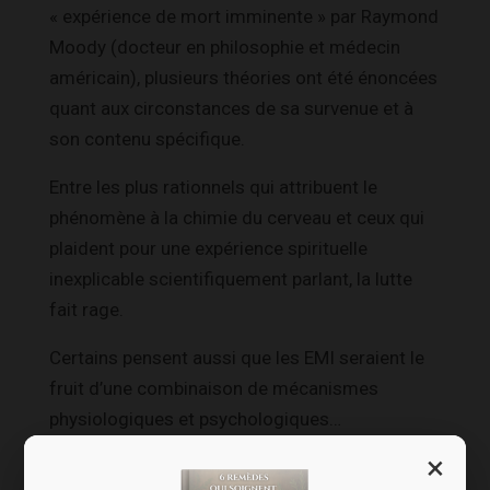
« expérience de mort imminente » par Raymond
Moody (docteur en philosophie et médecin
américain), plusieurs théories ont été énoncées
quant aux circonstances de sa survenue et à
son contenu spécifique.
Entre les plus rationnels qui attribuent le
phénomène à la chimie du cerveau et ceux qui
plaident pour une expérience spirituelle
inexplicable scientifiquement parlant, la lutte
fait rage.
Certains pensent aussi que les EMI seraient le
fruit d’une combinaison de mécanismes
physiologiques et psychologiques…
×
Des pistes en neurologie ?