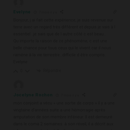
Evelyne
7 mois il y a
Bonjour, j ai fait cette expérience, je suis revenue sur
terre avec un regard très différent et depuis je vais à l
essentiel ..je sais que de l autre côté c est beau…
Qu importe la raison de ce phénomène, c est une
belle chance pour tous ceux qui le vivent car il nous
ramène à la vie terrestre…difficile d être compris..
Evelyne
Répondre
0
Jocelyne Rochon
7 mois il y a
mon conjoint a vécu « une sortie de corps » il y a une
vingtaine d’années suite a une hémorragie après
amputation de son membre inférieur. Il est demeuré
dans le coma 2 semaines. à son réveil, il a décrit aux