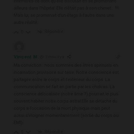
infirmères ce dont qu’elle discutait en se promenant
ailleurs dans l’hôpital. Elle n’était pas à son chevet… !!!
Mais lui, se promenait d’un étage à l’autre dans une
autre réalité.
Répondre
0
Vincent M
7 mois il y a
Ma conviction : nous sommes des êtres spirituels en
incarnation provisoire sur terre. Notre conscience est
partagée entre le corps et l’extérieur du corps. La
communication se fait en partie par les chakras. La
conscience délocalisée (notre âme ?) pourrait le plus
souvent habiter notre corps astral.Elle se détache du
corps à l’occasion de la mort physique mais peut
aussi s’éloigner momentanément (sortie du corps ou
EMI).
Répondre
0