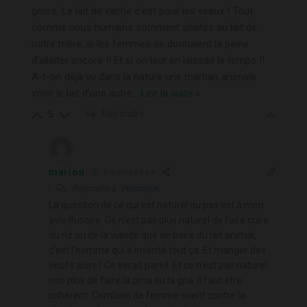
genre. Le lait de vache c’est pour les veaux ! Tout
comme nous humains somment allaités au lait de
notre mère, si les femmes se donnaient la peine
d’allaiter encore !! Et si on leur en laissait le temps !!
A-t-on déjà vu dans la nature une maman animale
voler le lait d’une autre
…
Lire la suite »
Répondre
5
marion
6 années il y a
Répondre à
Véronique
La question de ce qui est naturel ou pas est à mon
avis illusoire. Ce n’est pas plus naturel de faire cuire
du riz ou de la viande que de boire du lait animal,
c’est l’homme qui a inventé tout ça. Et manger des
oeufs alors? Ce serait pareil. Et ce n’est pas naturel
non plus de faire la pma ou la gpa. Il faut être
cohérent. Combien de femme crient contre la