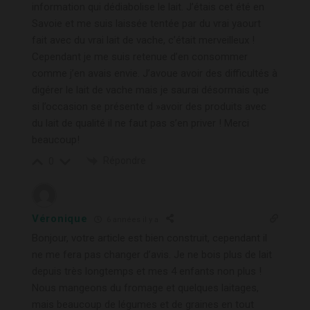
information qui dédiabolise le lait. J’étais cet été en
Savoie et me suis laissée tentée par du vrai yaourt
fait avec du vrai lait de vache, c’était merveilleux !
Cependant je me suis retenue d’en consommer
comme j’en avais envie. J’avoue avoir des difficultés à
digérer le lait de vache mais je saurai désormais que
si l’occasion se présente d »avoir des produits avec
du lait de qualité il ne faut pas s’en priver ! Merci
beaucoup!
Répondre
0
Véronique
6 années il y a
Bonjour, votre article est bien construit, cependant il
ne me fera pas changer d’avis. Je ne bois plus de lait
depuis très longtemps et mes 4 enfants non plus !
Nous mangeons du fromage et quelques laitages,
mais beaucoup de légumes et de graines en tout