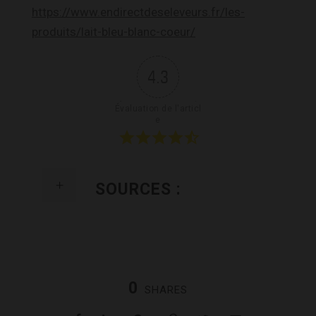
https://www.endirectdeseleveurs.fr/les-
produits/lait-bleu-blanc-coeur/
4.3
Évaluation de l'articl
e
SOURCES :
0
SHARES