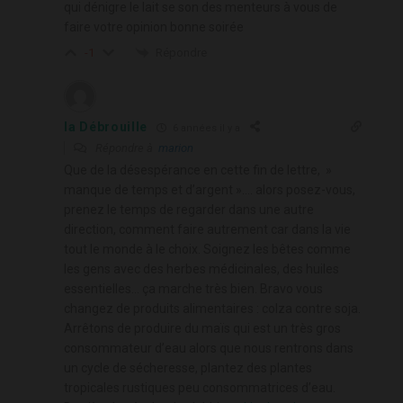
qui dénigre le lait se son des menteurs à vous de
faire votre opinion bonne soirée
Répondre
-1
la Débrouille
6 années il y a
Répondre à
marion
Que de la désespérance en cette fin de lettre, »
manque de temps et d’argent »…. alors posez-vous,
prenez le temps de regarder dans une autre
direction, comment faire autrement car dans la vie
tout le monde à le choix. Soignez les bêtes comme
les gens avec des herbes médicinales, des huiles
essentielles… ça marche très bien. Bravo vous
changez de produits alimentaires : colza contre soja.
Arrêtons de produire du maïs qui est un très gros
consommateur d’eau alors que nous rentrons dans
un cycle de sécheresse, plantez des plantes
tropicales rustiques peu consommatrices d’eau.