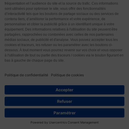
lola
6 années il y a
Répondre à
Marc
exactement
Répondre
0
Lalanne
6 années il y a
Répondre à
Véronique
Hum… vous dites que vous ne buvez plus de lait mais
les laitages et fromages que vous consommez sont
bien faits à partir de laits d’animaux, non ?
Quant aux femelles qui ne volent pas le lait des
autres femelles, elles n’en ont pas besoin puisque
119
chez les animaux vivant en groupe, les femelles qui
ont plus de lait en donnent aux bébés des femelles
qui n’en ont pas assez. Chez les animaux le lait ne se