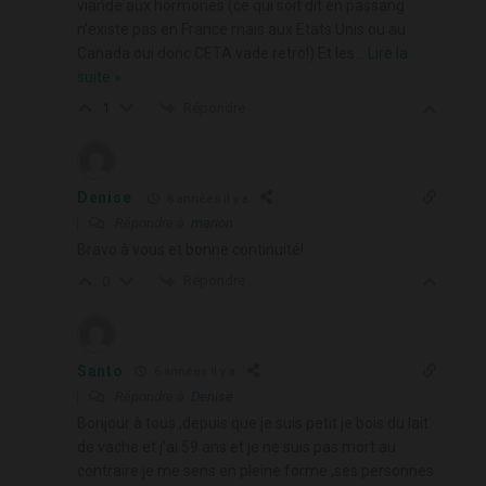
viande aux hormones (ce qui soit dit en passang
n’existe pas en France mais aux Etats Unis ou au
Canada oui donc CETA vade retro!) Et les
…
Lire la
suite »
Répondre
1
Denise
6 années il y a
Répondre à
marion
Bravo à vous et bonne continuité!
Répondre
0
Santo
6 années il y a
Répondre à
Denise
Bonjour à tous ,depuis que je suis petit je bois du lait
de vache et j’ai 59 ans et je ne suis pas mort au
contraire je me sens en pleine forme ,ses personnes