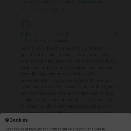
Derrière les écoles, les lobbies
…
Lire la suite »
Répondre
2
Marc
6 années il y a
Répondre à
Véronique
Je suis 100% d’accord avec vous, j’ajouterais
qu’après 6 ans nous n’avons plus besoin de lait du
tout, c’est une aberration que de consommer du lait
à l’âge adulte. Le meilleur dans le lait sont les lipides
à condition au minimum que le lait soit bio,
provenant d’animaux de patûrages, naturel et cru.
Le lactose, un sucre et la caséine, une protéine, sont
déconseillées dans notre alimentation car liés à de
multiple troubles de notre santé. Les vitamines et
minéraux du lait de vache apporte peu, le calcium
est de mauvaise qualité pour nous. Un veau prend
750kg en un
…
Lire la suite »
Répondre
4