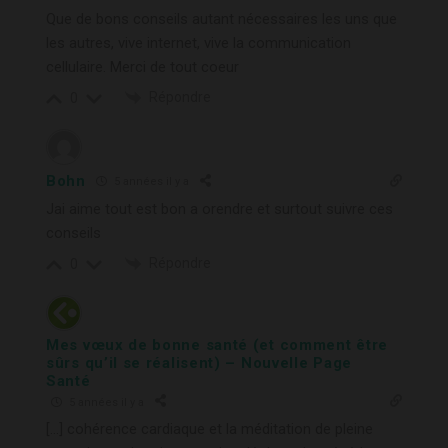
Que de bons conseils autant nécessaires les uns que
les autres, vive internet, vive la communication
cellulaire. Merci de tout coeur
Répondre
0
Bohn
5 années il y a
Jai aime tout est bon a orendre et surtout suivre ces
conseils
Répondre
0
Mes vœux de bonne santé (et comment être
sûrs qu’il se réalisent) – Nouvelle Page
Santé
5 années il y a
[…] cohérence cardiaque et la méditation de pleine