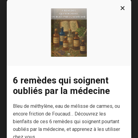
×
L’importance de bien
respirer
Le système immunitaire a une demande
multipliée par 10 à 20 lorsqu’il est sollicité par
une infection. En cas de manque d’oxygène, les
lymphocytes T, dont le rôle est de tuer les
6 remèdes qui soignent
cellules infectées, sont fortement diminués.
oubliés par la médecine
Comment respirer ? Pour
booster
vos défenses,
Bleu de méthylène, eau de mélisse de carmes, ou
je vous conseille d’alterner des exercices de
encore friction de Foucaud… Découvrez les
cohérence cardiaque et de respiration sb2
bienfaits de ces 6 remèdes qui soignent pourtant
(
stress-breaking-breathing
).
oubliés par la médecine, et apprenez à les utiliser
chez vous.