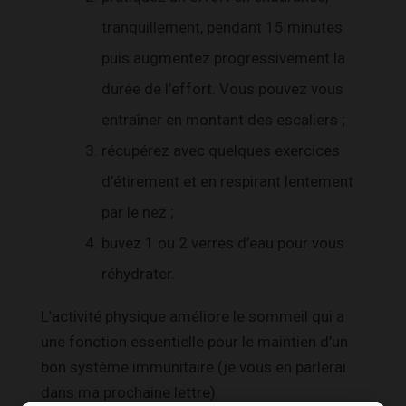
tranquillement, pendant 15 minutes
puis augmentez progressivement la
durée de l’effort. Vous pouvez vous
entraîner en montant des escaliers ;
récupérez avec quelques exercices
d’étirement et en respirant lentement
par le nez ;
buvez 1 ou 2 verres d’eau pour vous
réhydrater.
L’activité physique améliore le sommeil qui a
une fonction essentielle pour le maintien d’un
bon système immunitaire (je vous en parlerai
dans ma prochaine lettre).