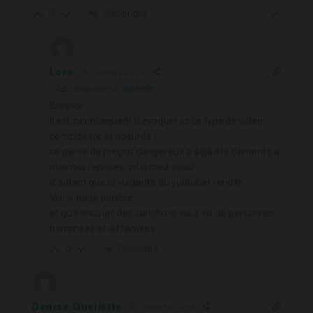
Répondre
0
Lore
5 années il y a
Répondre à
Isabelle
Bonjour ,
il est inconséquent d’évoquer ici ce type de vidéo
complotiste et absurde !
ce genre de propos dangereux a déjà été demonté a
maintes reprises, informez vous!
d’autant que la vulgarité du youtuber rend le
Visionnage pénible.
et qu’il encourt des sanctions vis à vis de personnes
nommées et diffamées ….
Répondre
0
Denise Ouellette
5 années il y a