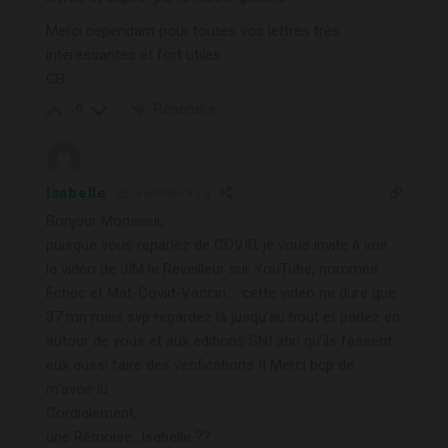
Merci cependant pour toutes vos lettres très
intéressantes et fort utiles.
CB
Répondre
-9
Isabelle
5 années il y a
Bonjour Monsieur,
puisque vous reparlez de COVID, je vous invite à voir
la vidéo de JIM le Reveilleur sur YouTube, nommée
Échec et Mat-Covid-Vaccin…. cette vidéo ne dure que
37 mn mais svp regardez la jusqu’au bout et parlez en
autour de vous et aux éditions SNI afin qu’ils fassent
eux aussi faire des vérifications !! Merci bcp de
m’avoir lu …
Cordialement,
une Rémoise…Isabelle ??