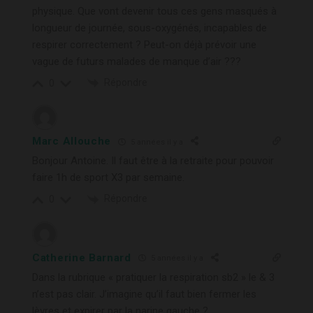
physique. Que vont devenir tous ces gens masqués à
longueur de journée, sous-oxygénés, incapables de
respirer correctement ? Peut-on déjà prévoir une
vague de futurs malades de manque d’air ???
Répondre
0
Marc Allouche
5 années il y a
Bonjour Antoine. Il faut être à la retraite pour pouvoir
faire 1h de sport X3 par semaine.
Répondre
0
Catherine Barnard
5 années il y a
Dans la rubrique « pratiquer la respiration sb2 » le & 3
n’est pas clair. J’imagine qu’il faut bien fermer les
lèvres et expirer par la narine gauche ?