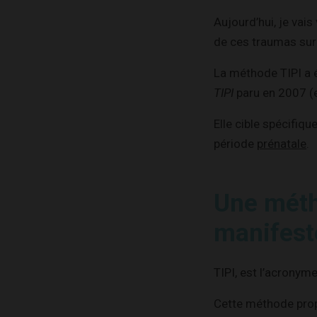
Aujourd’hui, je vai
de ces traumas sur
La méthode TIPI a é
TIPI
paru en 2007 (e
Elle cible spécifiq
période
prénatale
.
Une méth
manifest
TIPI, est l’acronym
Cette méthode prop