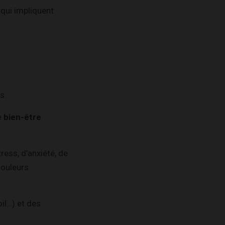
qui impliquent
s.
e bien-être
ess, d’anxiété, de
douleurs
oil…) et des