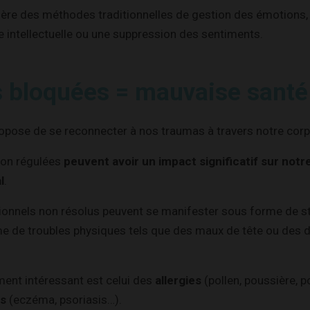
fère des méthodes traditionnelles de gestion des émotions, 
 intellectuelle ou une suppression des sentiments.
 bloquées = mauvaise santé
opose de se reconnecter à nos traumas à travers notre corp
non régulées
peuvent avoir un impact significatif sur notr
l
.
onnels non résolus peuvent se manifester sous forme de str
 de troubles physiques tels que des maux de tête ou des 
ment intéressant est celui des
allergies
(pollen, poussière, p
es
(eczéma, psoriasis…).