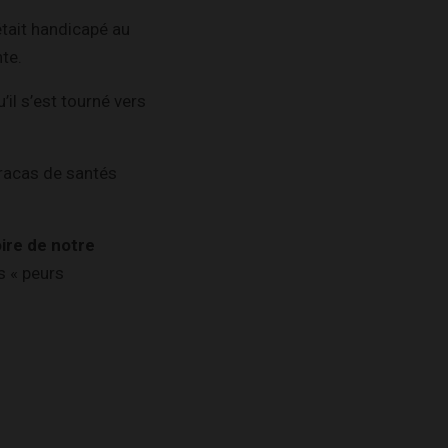
tait handicapé au
te.
’il s’est tourné vers
tracas de santés
re de notre
s « peurs