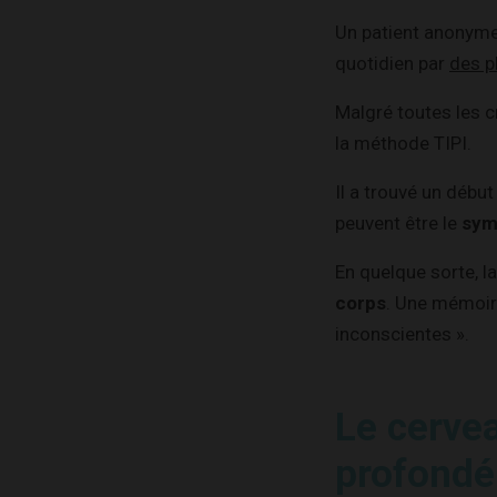
Un patient anonyme
quotidien par
des p
Malgré toutes les cr
la méthode TIPI.
Il a trouvé un débu
peuvent être le
sym
En quelque sorte, 
corps
. Une mémoire
inconscientes ».
Le cervea
profondé