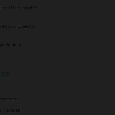
 les effets négatifs
 livre
La révolution
us durant la
 se
scientes ».
s blocages