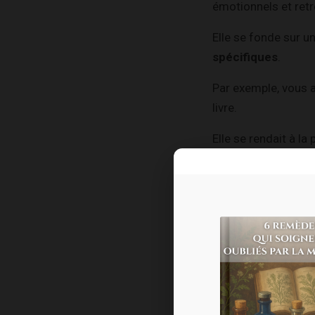
émotionnels et retro
Elle se fonde sur un
spécifiques
.
Par exemple, vous a
livre.
Elle se rendait à la 
une queue de gens.
Cette panique est
s’exprime aussi d
Le thérapeute lui d
mains deviennent
m
lui montent aux yeu
La méthode TIPI nou