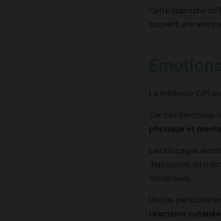
Cette approche dif
souvent une analyse
Émotions
La méthode TIPI pr
Car ces émotions 
physique et menta
Les blocages émoti
dépression ou même
chroniques.
Un cas particulière
réactions cutané