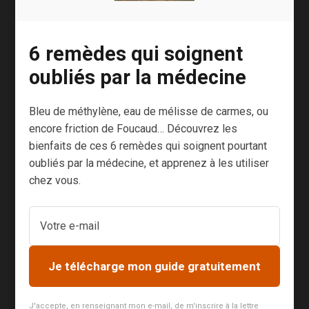
expériences appuyées par une théorie
quantique rigoureuse démontrent que l’eau est
[3]
[4]
bien un vecteur d’information
,
.
6 remèdes qui soignent
oubliés par la médecine
Cela signifie que nous ignorons totalement le
constituant très largement majoritaire de notre
Bleu de méthylène, eau de mélisse de carmes, ou
corps, c’est à dire l’eau (environ 65%), car la
encore friction de Foucaud… Découvrez les
pharmacopée chimique agit uniquement sur les
bienfaits de ces 6 remèdes qui soignent pourtant
protéines de notre organisme (présentes à
oubliés par la médecine, et apprenez à les utiliser
hauteur de 15 à 20%).
chez vous.
Mais malheureusement, l’eau et sa capacité à
transmettre et faire circuler des informations
thérapeutiques n’est pris en compte que dans
l’homéopathie.
Je télécharge mon guide gratuitement
J'accepte, en renseignant mon e-mail, de m'inscrire à la lettre