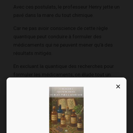
Avec ces postulats, le professeur Henry jette un
pavé dans la mare du tout chimique.
Car ne pas avoir conscience de cette règle
quantique peut conduire à formuler des
médicaments qui ne peuvent mener qu’à des
résultats mitigés.
En excluant la quantique des recherches pour
formuler les médicaments, on élude tout un
pan de lois, complexes mais bien réelles, qui
×
impactent forcément le résultat final (efficacité
limitée, effets indésirables, traitements
inadaptés pour certains profils de personnes,
etc.).
Pour en revenir à l’eau, il faut savoir que des