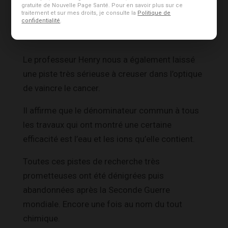
Les autres pistes à
gratuite de Nouvelle Page Santé. Pour en savoir plus sur ce
traitement et sur mes droits, je consulte la
Politique de
confidentialité
.
creuser
Le professeur Henry nous a également laissé
une piste très sérieuse à creuser dans l’optique
de vaincre le cancer.
Il affirme que le dénominateur commun à tous
les travaux qui ont montré une certaine
efficacité est l’eau et les ions qu’elle contient.
Toutes ces pistes de recherche très
prometteuses ont été dénigrées puis
abandonnées après la Seconde Guerre
mondiale. Encore une fois au nom du tout
chimique.