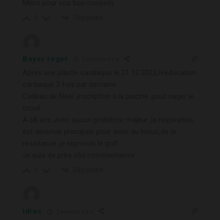
Merci pour vos bon conseils
Répondre
0
Boyer roger
2 années il y a
Après une plastie cardiaque le 21 12 2022,rééducation
cardiaque 3 fois par semaine .
Cadeau de Noël ,inscription a la piscine ,pour nager le
crowl .
A 68 ans ,avec aucun problème majeur ,la respiration
est devenue principale pour avoir du tonus,de la
résistance ,je reprends le golf.
Je suis de près vôs commentaires .
Répondre
0
idrac
2 années il y a