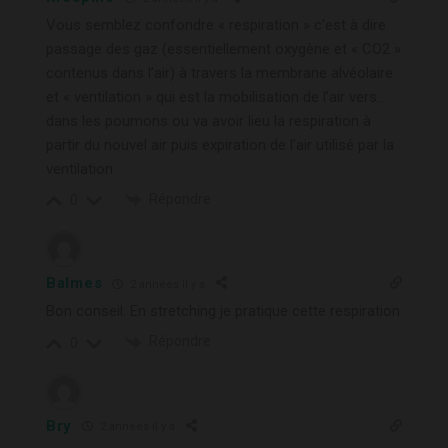
Vous semblez confondre « respiration » c’est à dire
passage des gaz (essentiellement oxygène et « CO2 »
contenus dans l’air) à travers la membrane alvéolaire
et « ventilation » qui est la mobilisation de l’air vers…
dans les poumons ou va avoir lieu la respiration à
partir du nouvel air puis expiration de l’air utilisé par la
ventilation
Répondre
0
Balmes
2 années il y a
Bon conseil. En stretching je pratique cette respiration
Répondre
0
Bry
2 années il y a