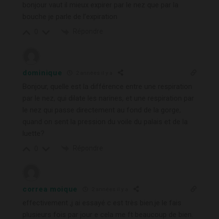
bonjour vaut il mieux expirer par le nez que par la
bouche je parle de l’expiration
Répondre
0
dominique
2 années il y a
Bonjour, quelle est la différence entre une respiration
par le nez, qui dilate les narines, et une respiration par
le nez qui passe directement au fond de la gorge,
quand on sent la pression du voile du palais et de la
luette?
Répondre
0
correa moique
2 années il y a
effectivement ,j ai essayé c est très bien.je le fais
plusieurs fois par jour e cela me ft beaucoup de bien.