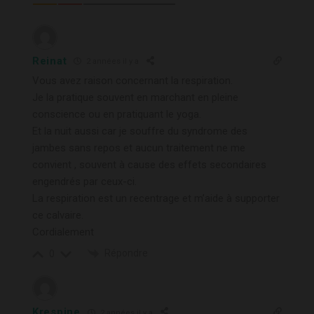
Reinat
2 années il y a
Vous avez raison concernant la respiration.
Je la pratique souvent en marchant en pleine
conscience ou en pratiquant le yoga.
Et la nuit aussi car je souffre du syndrome des
jambes sans repos et aucun traitement ne me
convient , souvent à cause des effets secondaires
engendrés par ceux-ci.
La respiration est un recentrage et m’aide à supporter
ce calvaire.
Cordialement
Répondre
0
Krespine
2 années il y a