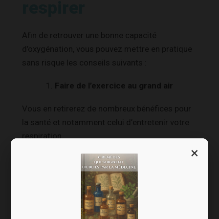
respirer
Afin de retrouver une bonne capacité
d’oxygénation, vous pouvez mettre en pratique
sans risque les conseils suivants :
Faire de l’exercice au grand air
Vous en retirerez de nombreux bénéfices pour
la santé et notamment celui d’entretenir votre
respiration.
×
Lors d’un effort physique, la respiration est
sept à huit fois plus sollicitée. Le volume d’air
inspiré par les poumons est accru. On travaille
donc notre capacité pulmonaire.