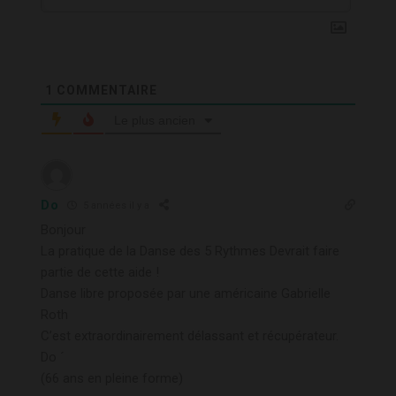
1
COMMENTAIRE
Le plus ancien
Do
5 années il y a
Bonjour
La pratique de la Danse des 5 Rythmes Devrait faire
partie de cette aide !
Danse libre proposée par une américaine Gabrielle
Roth
C’est extraordinairement délassant et récupérateur.
Do ´
(66 ans en pleine forme)