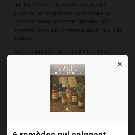
Qui plus est ces traitements n’ont aucune
action sur les symptômes non moteurs. La
recherche progresse lentement mais il est
important de ne pas se montrer passif face à la
maladie.
Des solutions efficaces qui ralentissent sa
progression et qui proposent une prise en
×
charge globale des patients existent et c’est
une excellente nouvelle !
Elles agissent à la fois sur les désagréments
physiques causés par la maladie mais aussi sur
l’aspect psychologique de celle-ci, qui est
souvent négligé.
Car
les personnes touchées par Parkinson sont