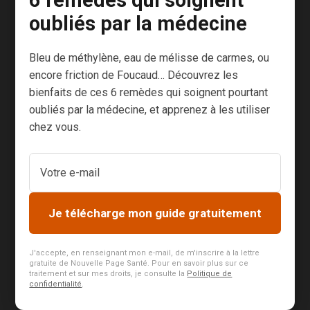
6 remèdes qui soignent
souvent isolées
. La peur de tomber, du regard
oubliés par la médecine
des autres, la dépression, sont couramment
associés aux symptômes moteurs et sont
Bleu de méthylène, eau de mélisse de carmes, ou
autant d’effets collatéraux qui leur
encore friction de Foucaud… Découvrez les
empoisonnent la vie et les amènent à se replier
bienfaits de ces 6 remèdes qui soignent pourtant
sur elles-mêmes…
oubliés par la médecine, et apprenez à les utiliser
chez vous.
Dansez maintenant !
La pratique de la danse pour gagner en
Je télécharge mon guide gratuitement
autonomie, en confiance, en joie de vivre tout
simplement, est plébiscitée (entre autres) par le
J'accepte, en renseignant mon e-mail, de m'inscrire à la lettre
Docteur Olivier Bouquiaux, neurologue à
gratuite de Nouvelle Page Santé. Pour en savoir plus sur ce
Libramont-Chevigny en Belgique.
traitement et sur mes droits, je consulte la
Politique de
confidentialité
.
Voyez ce qu’il affirme :