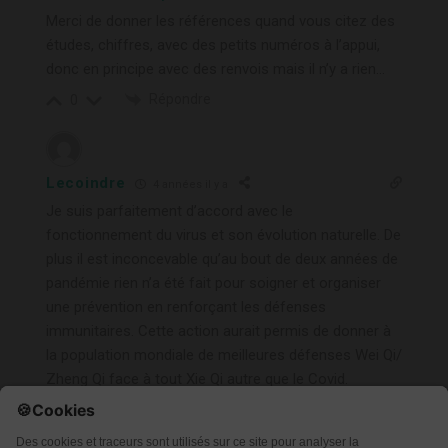
Merci de donner les références quand vous citez des
études, chiffres, avec des petits numéros à l’appui,
donc en principe avec des renvois mais il n’y a rien…
Répondre
0
Lecoindre
4 années il y a
Je suis parfaitement d’accord avec le
fonctionnement du virus et son évolution naturelle. De
plus il est inconcevable qu’au bout de deux années de
pandémie rien n’a été fait pour soigner et organiser
une prévention en renforçant les défenses
immunitaires. Cette action aurait permis de donner à
la population mondiale de meilleures défenses Wei Qi/
Zheng Qi face à tout Xie Qi autre que le Covid.
perversité et médecine chinoise.
Répondre
0