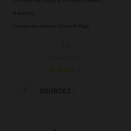
Croisons les doigts et restons mobilisés,
A bientôt,
Laurent des
éditions Nouvelle Page
3.3
Évaluation de l'articl
e
SOURCES :