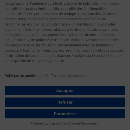
pujos
4 années il y a
Tout un tas de théories sont avancées sur
l’inefficacité des vaccins ,le degré de contagiosité des
variants,etc,etc.Personne ne parle de la dangerosité
des vaccins et de leur terribles effets secondaires,de
leur mortalité.Faut il noyer le poisson?
Répondre
0
Marcasse
4 années il y a
Je penses que tout ceci est une mise en scène pour
diviser le peuple et mieux régner ! On se moque de
56
nous depuis le début ! La manière d’obliger tout le
monde à se faire vacciner ne rassure pas ! Tout porte
à croire que ce vaccin n’en est pas un … Il n’empêche