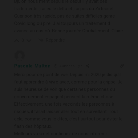
Bjr, on nous ment depuis le dėbut il y avait des
traitements. j ai eu le delta et j ai pris du Zirtecset,
Guėrison très rapide, pas de suites difficiles genre
Covid long ou pire. J ai toujours un traitement d
avance au cas où. Bonne journée.Cordialement. Claire
Répondre
0
Pascale Multon
4 années il y a
Merci pour ce point de vue. Depuis mi 2020 je dis qu’il
faut apprendre à vivre avec, comme pour la grippe. Je
suis heureuse de voir que certaines personnes du
gouvernement espagnol pensent la même chose.
Effectivement, une fois vaccinés les personnes à
risques, il fallait laisser aller tout en surveillant. Tout
cela, comme vous le dites, c’est surtout pour éviter le
flash des hôpitaux.
Meilleurs vœux et continuez de nous informer