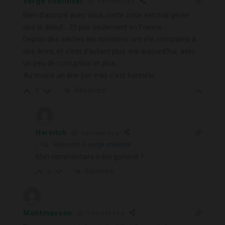
serge snélinski
4 années il y a
Bien d’accord avec vous, cette crise est mal gérée
des le début… Et pas seulement en France…
Depuis des siècles les ministres ont été comparés à
des ânes, et c’est d’autant plus vrai aujourd’hui, avec
un peu de corruption et plus….
Au moins un âne (un vrai) c’est honnête
Répondre
0
Hervitch
4 années il y a
Répondre à
serge snélinski
Mon commentaire à été gommé ?
Répondre
0
Montmasson
4 années il y a