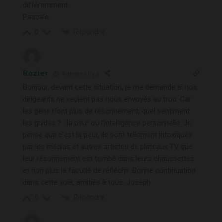
différemment.
Pascale
Répondre
0
Rozier
4 années il y a
Bonjour, devant cette situation, je me demande si nos
dirigeants ne veulent pas nous envoyés au trou. Car
les gens n’ont plus de résonnement, quel sentiment
les guides ? : la peur ou l’intelligence personnelle. Je
pense que c’est la peur, ils sont tellement intoxiqués
par les médias et autres artistes de plateaux TV que
leur résonnement est tombé dans leurs chaussettes
et non plus la faculté de réfléchir. Bonne continuation
dans cette voie, amitiés à tous. Joseph.
Répondre
0