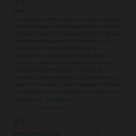
yves
4 années il y a
Vos remarques relèvent du pur bon sens, une qualité
qui semble manquer à nos dirigeants. Nous sommes
en guerre a déclaré il y a plusieurs mois le 1er d’entre
eux. Mais avec quoi mène t-on cette guerre ? Avec
une seule arme, le vaccin. Imagine t-on un
responsable militaire qui partirait à la guerre en
déclarant « j’utilise les chars mais pas les avions, ni
les sous marins, ni les drones ». Il serait vite
« remercié » pour incompétence. D’autant que cette
seule arme, le vaccin, montre chaque jour ses limites.
Or, c’est ce que font nos soit disant « sachants » qui
interdisent les
…
Lire la suite »
Répondre
0
EVESQUE Françoise
4 années il y a