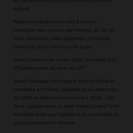
pic de virulence jusqu’à un amoindrissement
naturel.
Plusieurs mécanismes sont à l’œuvre :
l’évolution des virus en eux-mêmes, du fait de
leurs mutations, mais également l’immunité
collective qui se renforce peu à peu.
Déjà à l’époque du variant Delta, on parlait d’un
9
affaiblissement du virus sur LCI
.
Benoît Visseaux, virologue à l’hôpital Bichat et
chercheur à l’Inserm, rappelait qu’aux alentours
de 1890 un autre coronavirus, le « OC43 » (dit
de la « grippe russe »), avait engendré une forte
mortalité avant que l’épidémie ne se résorbe et
que sa virulence ne diminue.