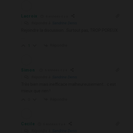
Lacroix
6 années il y a
Répondre à
Sandrine Denis
Rejoindre la discussion…Surtout pas, TROP POREUX
….
Répondre
1
Simon
6 années il y a
Répondre à
Sandrine Denis
Très bien mais inefficace malheureusement… c est
mieux que rien !
Répondre
0
Cecile
6 années il y a
Répondre à
Sandrine Denis