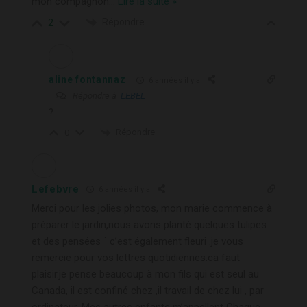
mon compagnon
…
Lire la suite »
Répondre
2
aline fontannaz
6 années il y a
Répondre à
LEBEL
?
Répondre
0
Lefebvre
6 années il y a
Merci pour les jolies photos, mon marie commence à
préparer le jardin,nous avons planté quelques tulipes
et des pensées ´ c’est également fleuri .je vous
remercie pour vos lettres quotidiennes.ca faut
plaisir.je pense beaucoup à mon fils qui est seul au
Canada, il est confiné chez ,il travail de chez lui , par
ordinateur. Mes autres enfants m’appellent Chaque