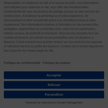
Bon courage à tous! A bientôt des nouvelles!
Répondre
0
QUESADA jOSETTE
6 années il y a
Répondre à
Anne-Marie Francillette
Merci pour ce message tellement positif !
Répondre
1
Ywanne
6 années il y a
Bj je souhaite participer à votre état d’âme, moi
j’habite en Guadeloupe, confinée aussi avec mon mari
et mes 2 chiennes. Ma chance c’est mon jardin et le
227
soleil présent. Je pense beaucoup aux parents et
enfants en difficulté, handicapés ( autistes ,
hyperactifs et autres) c’est déjà compliqué en temps