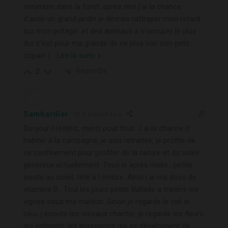
minimum dans la foret ,apres moi j’ai la chance
d’avoir un grand jardin je devrais rattraper mon retard
sur mon potager et des animaux a s’occuper le plus
dur c’est pour ma grande de ne plus voir son petit
copain (
…
Lire la suite »
Répondre
2
Sambardier
6 années il y a
Bonjour Frédéric, merci pour tout. J ai la chance d
habiter à la campagne, je suis retraitée, je profite de
ce confinement pour profiter de la nature et du soleil
généreux actuellement. Tous le après midis , petite
sieste au soleil, tête à l ombre. Ainsi j ai ma dose de
vitamine D . Toul les jours petite Ballade a travers les
vignes sous ma maison. Sinon je regarde le ciel si
bleu, j écoute les oiseaux chanter, je regarde les fleurs
qui éclosent, les bourgeons qui se développent de