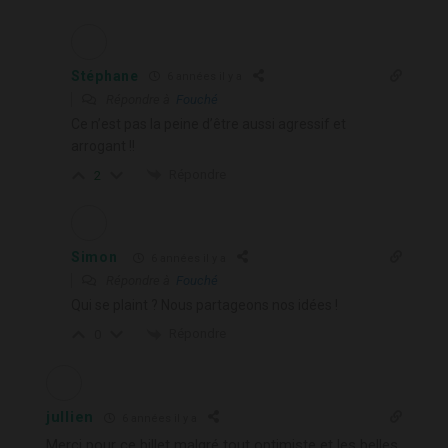
Stéphane
6 années il y a
Répondre à
Fouché
Ce n’est pas la peine d’être aussi agressif et
arrogant !!
Répondre
2
Simon
6 années il y a
Répondre à
Fouché
Qui se plaint ? Nous partageons nos idées !
Répondre
0
jullien
6 années il y a
Merci pour ce billet malgré tout optimiste et les belles