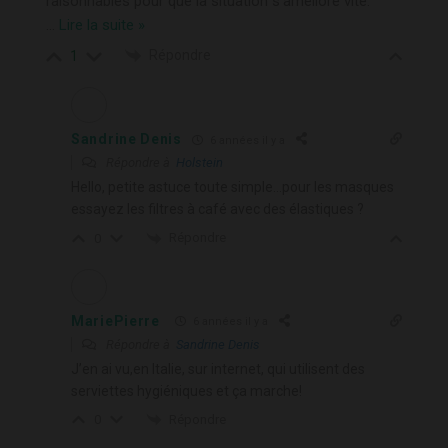
raisonnables pour que la situation s’améliore vite.
…
Lire la suite »
Répondre
1
Sandrine Denis
6 années il y a
Répondre à
Holstein
Hello, petite astuce toute simple…pour les masques
essayez les filtres à café avec des élastiques ?
Répondre
0
MariePierre
6 années il y a
Répondre à
Sandrine Denis
J’en ai vu,en Italie, sur internet, qui utilisent des
serviettes hygiéniques et ça marche!
Répondre
0