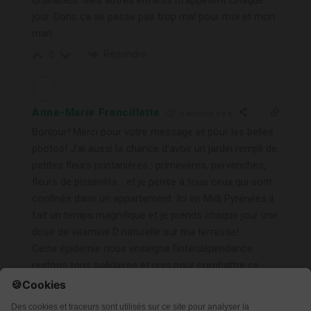
jour. Donc ça se passe pas trop mal pour moi et mon
mari.
Répondre
0
Anne-Marie Francillette
6 années il y a
Bonjour! Merci pour votre message et pour les belles
photos! J’ai aussi la chance d’avoir un jardin rempli de
petites fleurs printanières : primevères, pervenches,
fleurs de pissenlits… et je pense à tous ceux qui sont
confinés dans un appartement. Ici en Midi Pyrénées il
fait un temps magnifique et je prends chaque jour une
dose de vitamine D naturelle sur ma terrasse!
Cette épidémie nous enseigne l’interdépendance :
restons tous solidaires et unis pour combattre ce
fleau(en l’occurrence en restant confinés le plus
possible.