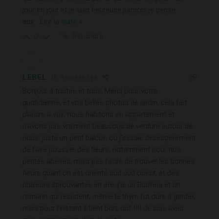
jour en jour et je suis heureuse.parcois je pense
aux
…
Lire la suite »
Répondre
0
LEBEL
6 années il y a
Bonjour à toutes et tous, Merci pour votre
quotidienne, et vos belles photos de jardin, cela fait
plaisirs a voir, nous habitons en appartement et
n’avons pas vraiment beaucoup de verdure autour de
nous, juste un petit balcon ou j’essaie désespérément
de faire pousser des fleurs, notamment pour nos
petites abeilles, mais pas facile de trouver les bonnes
fleurs quant on est orienté sud sud ouest, et des
chaleurs éprouvantes en été, j’ai un Budlleïa et un
romarin qui résistent, même le thym fut dure à garder,
mais pour l’instant il tient bon, ouf !!!! Je suis avec