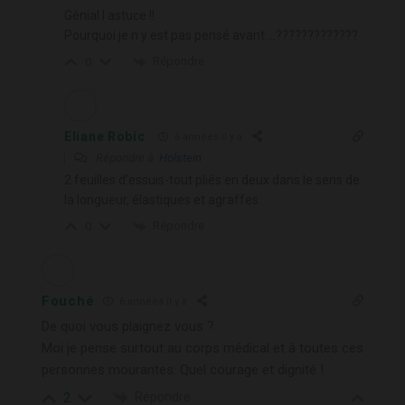
Génial l astuce !!
Pourquoi je n y est pas pensé avant …?????????????
Répondre
0
Eliane Robic
6 années il y a
Répondre à
Holstein
2 feuilles d’essuis-tout pliés en deux dans le sens de
la longueur, élastiques et agraffes.
Répondre
0
Fouché
6 années il y a
De quoi vous plaignez vous ?
Moi je pense surtout au corps médical et à toutes ces
personnes mourantes. Quel courage et dignité !
Répondre
2