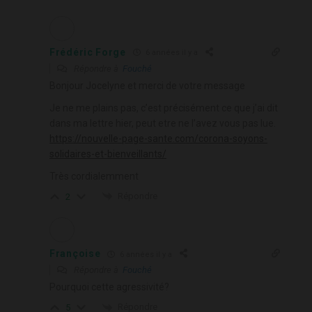
Frédéric Forge
6 années il y a
Répondre à
Fouché
Bonjour Jocelyne et merci de votre message
Je ne me plains pas, c’est précisément ce que j’ai dit
dans ma lettre hier, peut etre ne l’avez vous pas lue.
https://nouvelle-page-sante.com/corona-soyons-
solidaires-et-bienveillants/
Très cordialemment
Répondre
2
Françoise
6 années il y a
Répondre à
Fouché
Pourquoi cette agressivité?
Répondre
5