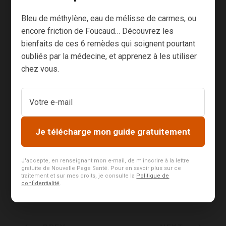
Bleu de méthylène, eau de mélisse de carmes, ou
Évaluation de l'articl
e
encore friction de Foucaud… Découvrez les
bienfaits de ces 6 remèdes qui soignent pourtant
oubliés par la médecine, et apprenez à les utiliser
chez vous.
SOURCES :
Je télécharge mon guide gratuitement
0
SHARES
J'accepte, en renseignant mon e-mail, de m'inscrire à la lettre
gratuite de Nouvelle Page Santé. Pour en savoir plus sur ce
traitement et sur mes droits, je consulte la
Politique de
confidentialité
.