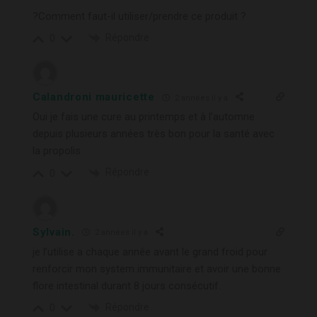
?Comment faut-il utiliser/prendre ce produit ?
Répondre
0
Calandroni mauricette
2 années il y a
Oui je fais une cure au printemps et à l’automne
depuis plusieurs années très bon pour la santé avec
la propolis
Répondre
0
Sylvain.
2 années il y a
je l’utilise a chaque année avant le grand froid pour
renforcir mon system immunitaire et avoir une bonne
flore intestinal durant 8 jours consécutif.
Répondre
0