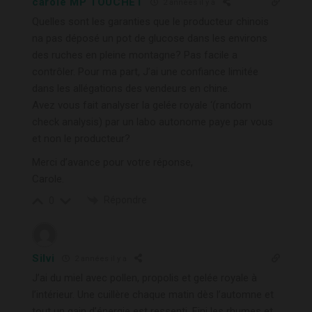
carole MP TOUCHET
2 années il y a
Quelles sont les garanties que le producteur chinois
na pas déposé un pot de glucose dans les environs
des ruches en pleine montagne? Pas facile a
contrôler. Pour ma part, J’ai une confiance limitée
dans les allégations des vendeurs en chine.
Avez vous fait analyser la gelée royale ‘(random
check analysis) par un labo autonome paye par vous
et non le producteur?
Merci d’avance pour votre réponse,
Carole.
Répondre
0
Silvi
2 années il y a
J’ai du miel avec pollen, propolis et gelée royale à
l’intérieur. Une cuillère chaque matin dès l’automne et
tout un gain d’énergie est ressenti. Fini les rhumes et