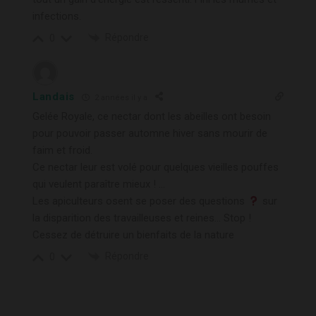
infections.
Répondre
0
Landais
2 années il y a
Gelée Royale, ce nectar dont les abeilles ont besoin
pour pouvoir passer automne hiver sans mourir de
faim et froid.
Ce nectar leur est volé pour quelques vieilles pouffes
qui veulent paraître mieux ! …
Les apiculteurs osent se poser des questions
sur
la disparition des travailleuses et reines… Stop !
Cessez de détruire un bienfaits de la nature
Répondre
0