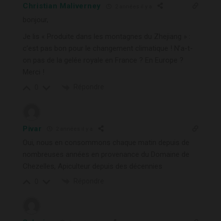
Christian Maliverney
2 années il y a
bonjour,
Je lis «
Produite dans les montagnes du Zhejiang » :
c’est pas bon pour le changement climatique ! N’a-t-
on pas de la gelée royale en France ? En Europe ?
Merci !
Répondre
0
Pivar
2 années il y a
Oui, nous en consommons chaque matin depuis de
nombreuses années en provenance du Domaine de
Chezelles, Apiculteur depuis des décennies
Répondre
0