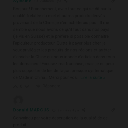
Sylvaine
2 années il y a
Bonjour ! Franchement, avec tout ce qui se dit sur la
qualité frelatée du miel et autres produits dérivés
provenant de la Chine, je n’en achèterais pas… Il me
semble que nous avons ce qu’il faut dans nos pays
(je vis en Suisse) et je préfère si possible connaître
l’apiculteur producteur. Quitte à payer plus cher, je
veux privilégier les produits de nos régions et arrêter
d’enrichir la Chine qui nous inonde d’articles dans tous
les domaines ! Excusez ma franchise, mais je ne peux
plus supporter de lire de façon presque systématique
ce Made in China… Merci pour vos
…
Lire la suite »
Répondre
0
Donald MARCUS
2 années il y a
Convaincu par votre description de la qualité de ce
produit.