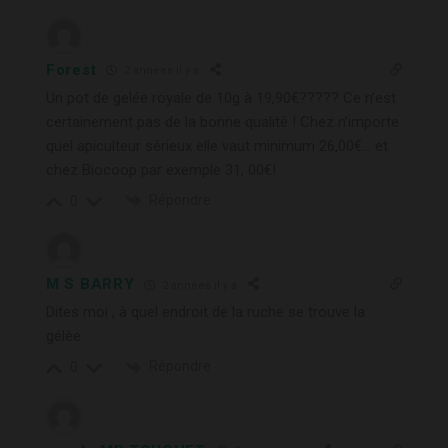
Forest
2 années il y a
Un pot de gelée royale de 10g à 19,90€????? Ce n’est
certainement pas de la bonne qualité ! Chez n’importe
quel apiculteur sérieux elle vaut minimum 26,00€… et
chez Biocoop par exemple 31, 00€!
Répondre
0
M S BARRY
2 années il y a
Dites moi , à quel endroit de la ruche se trouve la
gélèe.
Répondre
0