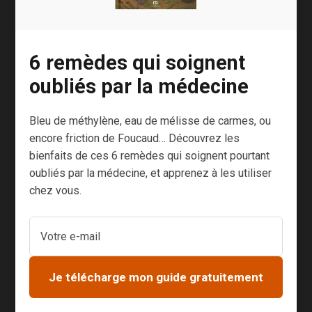
6 remèdes qui soignent
oubliés par la médecine
Examine
est un site
indépendant
qui classe les
Bleu de méthylène, eau de mélisse de carmes, ou
études par complément (ashwagandha,
encore friction de Foucaud… Découvrez les
réglisse, zinc), ou par usage (sommeil,
bienfaits de ces 6 remèdes qui soignent pourtant
digestion, vision, libido). Les informations sont
oubliés par la médecine, et apprenez à les utiliser
régulièrement mises à jour.
chez vous.
Ce site est un trésor. Il est utilisé par tous les
professionnels.
Ensuite, il y a des sites moins techniques, et
Je télécharge mon guide gratuitement
[3]
plus accessibles, comme
Healthline
.