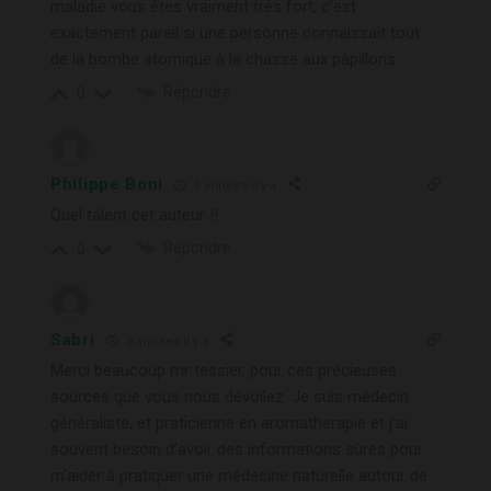
maladie vous êtes vraiment très fort, c’est
exactement pareil si une personne connaissait tout
de la bombe atomique à la chasse aux papillons
Répondre
0
Philippe Boni
6 années il y a
Quel talent cet auteur !!
Répondre
0
Sabri
3 années il y a
Merci beaucoup mr tessier, pour ces précieuses
sources que vous nous dévoilez. Je suis médecin
généraliste, et praticienne en aromatherapie et j’ai
souvent besoin d’avoir des informations sûres pour
m’aider à pratiquer une médecine naturelle autour de