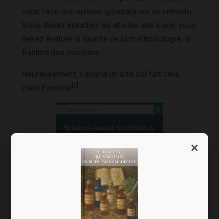
vous faire une opinion
générale
sur un remède.
Vous devez éplucher les études une à une, vous
devez évaluer la qualité de la méthodologie, la
fiabilité des résultats.
Heureusement, il existe un site qui fait cela,
[2]
c’est
Examine
.
×