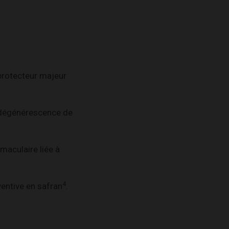
protecteur majeur
 dégénérescence de
maculaire liée à
4
ventive en safran
.