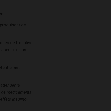
r.
n produisant de
isques de troubles
isses circulant
tentiel anti
atténuer la
ise de médicaments
effets insulino-