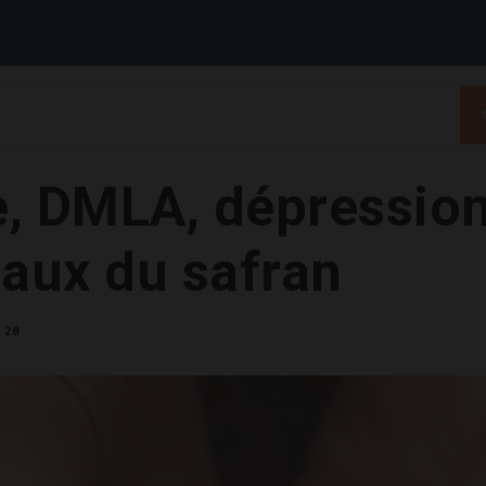
e, DMLA, dépression
iaux du safran
28