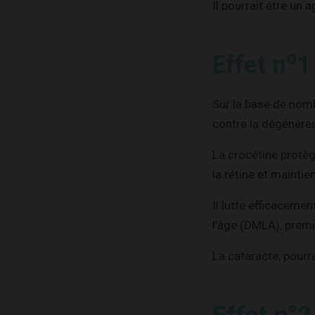
Il pourrait être un
o
Effet n
1
Sur la base de nom
contre la dégénére
La crocétine protèg
la rétine et maintie
Il lutte efficaceme
l’âge (DMLA), prem
La cataracte, pourr