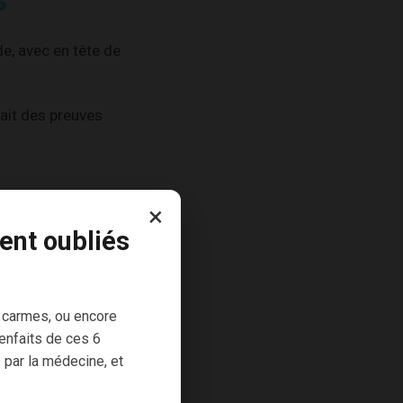
s
de, avec en tête de
ait des preuves
×
ais toutes sont
ent oubliés
 carmes, ou encore
enfaits de ces 6
 par la médecine, et
, crocine,