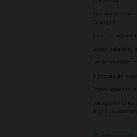
Chers amis,
Il y a quelques ann
Dordogne.
Rien d’exceptionnel
La particularité du 
Les propriétaires é
J’ignorais alors qu’
Et mon ignorance ne
Lorsque j’annonçais 
droit à un cours mag