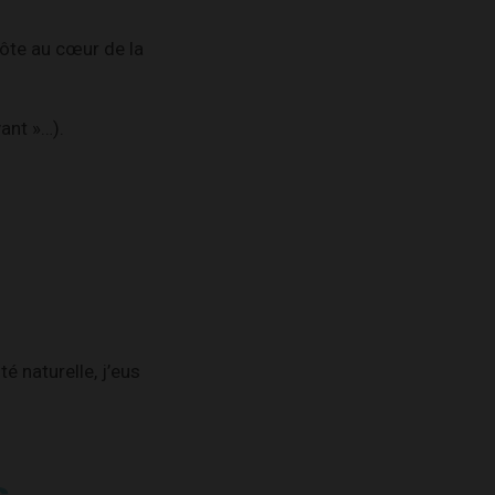
hôte au cœur de la
ant »…).
é naturelle, j’eus