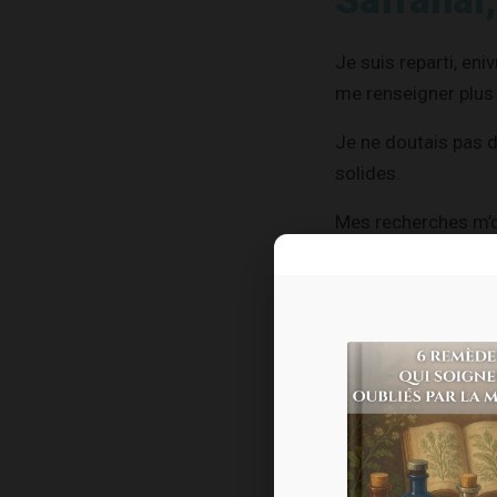
Safranal
Je suis reparti, en
me renseigner plus 
Je ne doutais pas 
solides.
Mes recherches m’o
Non seulement le s
appuyées par la sci
Ce n’est pas toujou
Ses composés actif
le safranal
les caroté