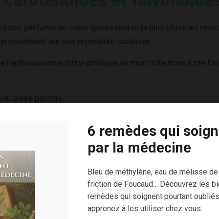
, caroténoïdes et flavonoïde
ivré des parfums de cette épice réputée la plus chère au mon
précisément sur ses propriétés curatives.
de l’enthousiasme dithyrambique de mon hôte mais il me fall
nt laissé pantois.
afran possède des effets sur de nombreuses pathologies m
6 remèdes qui soign
ence !
par la médecine
rs le cas, alors réjouissons-nous !
Bleu de méthylène, eau de mélisse de
s principaux sont :
friction de Foucaud… Découvrez les bi
remèdes qui soignent pourtant oubliés
 ;
apprenez à les utiliser chez vous.
noïdes (lutéine, zéaxanthine, lycopène, alpha et bêta-carotène