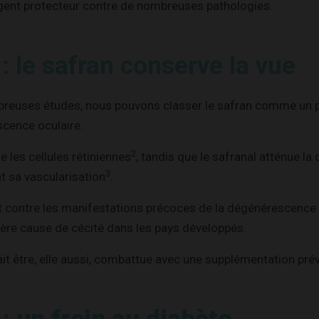
 agent protecteur contre de nombreuses pathologies.
 : le safran conserve la vue
breuses études, nous pouvons classer le safran comme un 
scence oculaire.
2
e les cellules rétiniennes
, tandis que le safranal atténue
la
3
nt sa vascularisation
.
nt contre les manifestations précoces de la dégénérescence 
ière cause de cécité dans les pays développés.
ait être, elle aussi, combattue avec une supplémentation pré