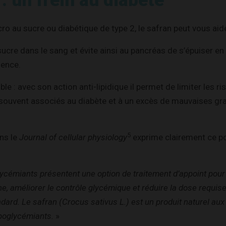
 : un frein au diabète
o au sucre ou diabétique de type 2, le safran peut vous aide
 sucre dans le sang et évite ainsi au pancréas de s’épuiser e
nence.
e : avec son action anti-lipidique il permet de limiter les r
souvent associés au diabète et à un excès de mauvaises gra
5
ns le
Journal of cellular physiology
exprime clairement ce po
cémiants présentent une option de traitement d’appoint pour 
ine, améliorer le contrôle glycémique et réduire la dose requ
dard. Le safran (Crocus sativus L.) est un produit naturel aux 
ypoglycémiants.
»