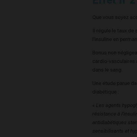
Effet n°2
Que vous soyez accr
Il régule le taux de
l’insuline en perma
Bonus non négligeabl
cardio-vasculaires 
dans le sang.
Une étude parue da
diabétique :
«
Les agents hypogly
résistance à l’insul
antidiabétiques stan
sensibilisants et h