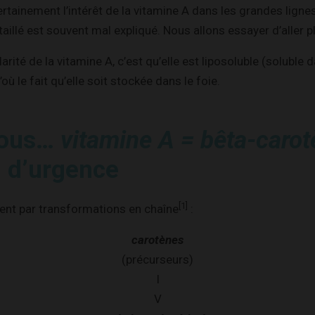
ainement l’intérêt de la vitamine A dans les grandes ligne
illé est souvent mal expliqué. Nous allons essayer d’aller pl
arité de la vitamine A, c’est qu’elle est liposoluble (soluble 
’où le fait qu’elle soit stockée dans le foie.
vous…
vitamine A = bêta-caro
i d’urgence
[1]
ient par transformations en chaîne
:
carotènes
(précurseurs)
I
V