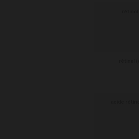
rétinol
rétinal
(
acide réti