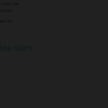
s, mais son
us loin.
dans les
tène
alors