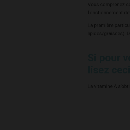
Vous comprenez cert
fonctionnement déta
La première particul
lipides/graisses). D
Si pour 
lisez cec
La vitamine A s’obt