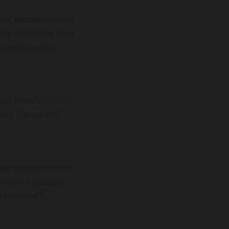
 par transformation
ate de rétinyle dans
estin (réversible)
 par transformation
inol (réversible)
 par transformation
inal par oxydation
[4]
rréversible
)