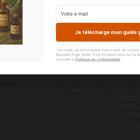
ut le bêta-carotène,
précurseurs de la vitamine A
fruits et
Je télécharge mon guide 
-carotène, le gamma-
(aussi appelés
provitamines
jaune,
[2]
xanthophylle bêta-
A
)
J'accepte, en renseignant mon e-mail, de m'inscrire
xanthine
Nouvelle Page Santé. Pour en savoir plus sur ce tr
consulte la
Politique de confidentialité
.
[3]
rétinyle
(ester)
vitamine A
préformée
(pour
viandes 
le stockage dans le foie)
poiss
morue) e
(s’obtien
des ca