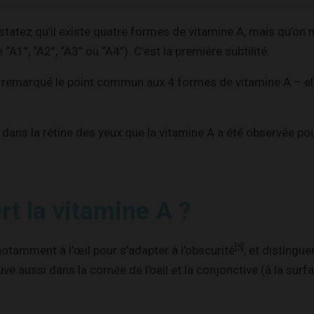
tatez qu’il existe quatre formes de vitamine A, mais qu’on n
 “A1”, “A2”, “A3” ou “A4”). C’est la première subtilité.
 remarqué le point commun aux 4 formes de vitamine A – ell
 dans la rétine des yeux que la vitamine A a été observée pou
rt la vitamine A ?
[5]
notamment à l’œil pour s’adapter à l’obscurité
, et distingue
ve aussi dans la cornée de l’oeil et la conjonctive (à la surfa