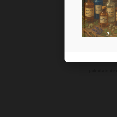
carotènes
, surto
mais aussi l’alpha
carotène, et le 
crypto
palmitate de 