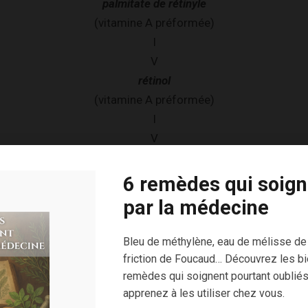
palmitate de rétinyle
(vitamine A préformée)
I
V
rétinol
(vitamine A préformée)
I
V
rétinal
(vitamine A active)
6 remèdes qui soign
I
par la médecine
V
acide rétinoïque
Bleu de méthylène, eau de mélisse de
(vitamine A active)
friction de Foucaud… Découvrez les bi
remèdes qui soignent pourtant oubliés
apprenez à les utiliser chez vous.
onction)
Rôle