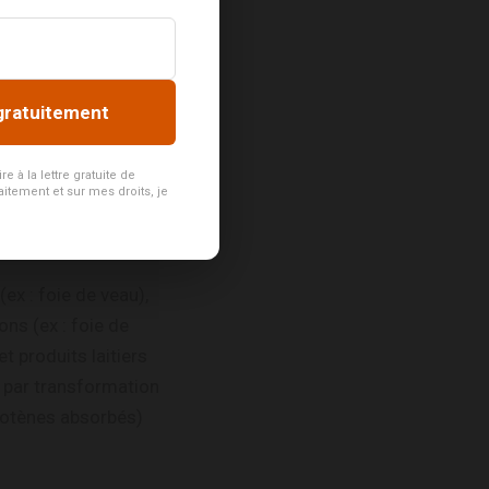
 légumes de couleur
gratuitement
 orange ou rouge
 à la lettre gratuite de
aitement et sur mes droits, je
(ex : foie de veau),
ons (ex : foie de
t produits laitiers
t par transformation
rotènes absorbés)