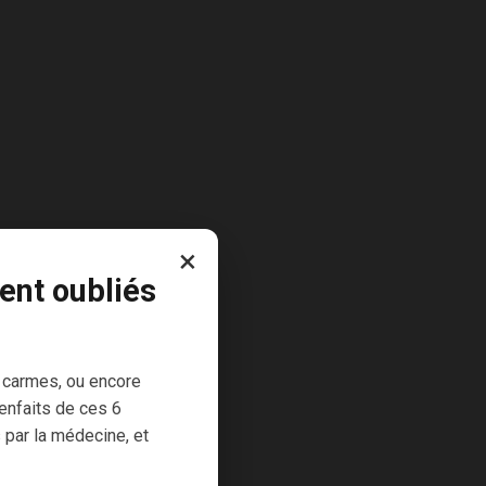
×
ent oubliés
 carmes, ou encore
enfaits de ces 6
 par la médecine, et
Origine