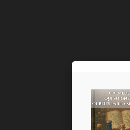
Nom
(f