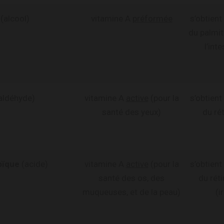
(alcool)
vitamine A
préformée
s’obtient
du palmit
l’int
aldéhyde)
vitamine A
active
(pour la
s’obtient
santé des yeux)
du rét
noïque
(acide)
vitamine A
active
(pour la
s’obtient
santé des os, des
du rét
muqueuses, et de la peau)
(i