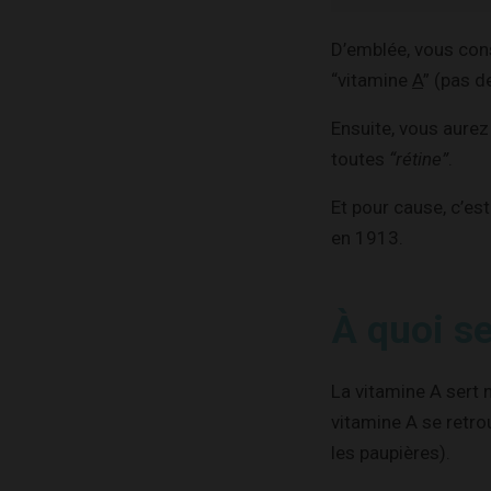
D’emblée, vous cons
“vitamine
A
” (pas de
Ensuite, vous aurez
toutes
“rétine”
.
Et pour cause, c’est
en 1913.
À quoi se
La vitamine A sert 
vitamine A se retrou
les paupières).