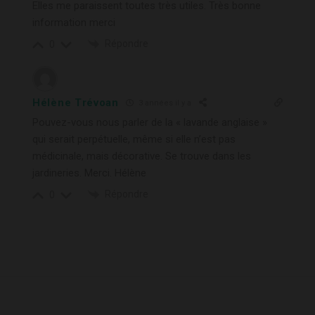
Elles me paraissent toutes très utiles. Très bonne
information merci
Répondre
0
Hélène Trévoan
3 années il y a
Pouvez-vous nous parler de la « lavande anglaise »
qui serait perpétuelle, même si elle n’est pas
médicinale, mais décorative. Se trouve dans les
jardineries. Merci. Hélène
Répondre
0