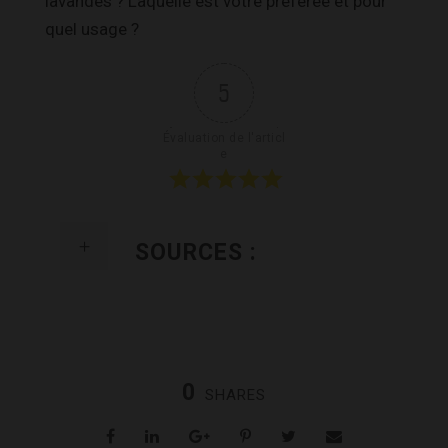
lavandes ? Laquelle est votre préférée et pour
quel usage ?
5
Évaluation de l'articl
e
SOURCES :
0
SHARES