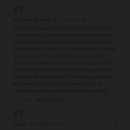
Jacques Marsan
3 années il y a
Oui, je connais quelques lavandes, tout près d’ici, est
cultivé la lavande. Je m’en sers surtout en massage
sur le plexus solaire mélangée à l’huile de ricin. Cela
allonge mes nuits de sommeil. Étant âgé de 81 ans, la
nuit est souvent morcelée pour aller à la toilette.
J’aurais bien aimé vous répondre plus longuement,
mais j’ai 385 messages en attente, 3 heures par jour
de lecture ne suffisent pas à me mettre à jour. Donc
les messages s’accumulent. Bonne journée et
excellente continuité. Jacques du Québec Canada
Répondre
0
Teran
3 années il y a