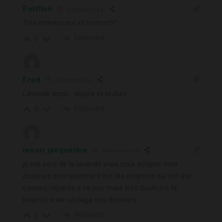
Petillon
3 années il y a
Très intéressant
et instructif
Répondre
0
Fred
3 années il y a
Lavande aspic : piqûre et brulure
Répondre
0
lenoir jacqueline
3 années il y a
je me sers de la lavande vraie pour soigner mes
douleurs principalement sur les poignets qui ont ete
casses, repares a ce jour mais tres douleurs, la
lavande vraie soulage ces douleurs
Répondre
0