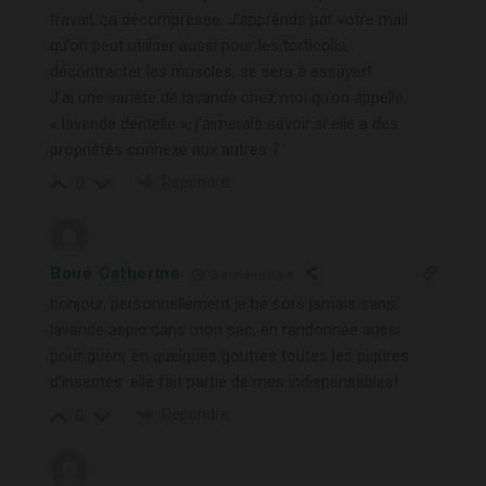
travail, ça décompresse. J’apprends par votre mail
qu’on peut utiliser aussi pour les torticolis,
décontracter les muscles, se sera à essayer!
J’ai une variété de lavande chez moi qu’on appelle
« lavande dentelle », j’aimerais savoir si elle a des
propriétés connexe aux autres ?
Répondre
0
Boué Catherine
3 années il y a
bonjour, personnellement je be sors jamais sans
lavande aspic dans mon sac, en randonnée aussi
pour guérir en quelques gouttes toutes les piqûres
d’insectes. elle fait partie de mes indispensables!
Répondre
0