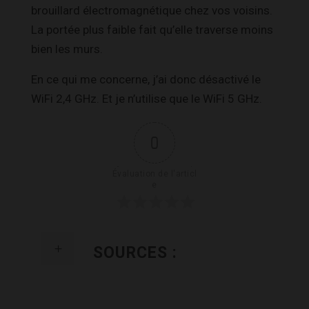
brouillard électromagnétique chez vos voisins.
La portée plus faible fait qu’elle traverse moins
bien les murs.
En ce qui me concerne, j’ai donc désactivé le
WiFi 2,4 GHz. Et je n’utilise que le WiFi 5 GHz.
0
Évaluation de l'articl
e
SOURCES :