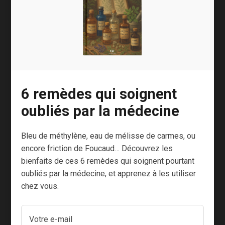
par les espèces vivantes pour leur
fonctionnement biologique (nerfs, muscles,
[4]
[5]
[6]
etc.)
?
Une étude a montré que les rayonnements d’un
four micro-ondes ou du WiFi (2,4 GHz)
affectent la mémoire d’apprentissage et la
6 remèdes qui soignent
[7]
mémoire pour se repérer dans l’espace
.
oubliés par la médecine
Ces effets sont inquiétants, mais tout est une
question de proximité avec les émetteurs et de
Bleu de méthylène, eau de mélisse de carmes, ou
puissance des ondes.
encore friction de Foucaud… Découvrez les
bienfaits de ces 6 remèdes qui soignent pourtant
En tout cas, je ne panique pas. Je reste prudent
oubliés par la médecine, et apprenez à les utiliser
bien évidemment.
chez vous.
Ce que je fais pour