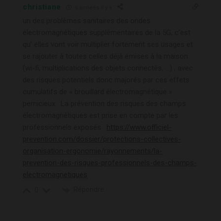
christiane
6 années il y a
un des problèmes sanitaires des ondes
électromagnétiques supplémentaires de la 5G, c’est
qu’ elles vont voir multiplier fortement ses usages et
se rajouter à toutes celles déjà émises à la maison
(wi-fi, multiplications des objets connectés, …) , avec
des risques potentiels donc majorés par ces effets
cumulatifs de « brouillard électromagnétique »
pernicieux : La prévention des risques des champs
électromagnétiques est prise en compte par les
professionnels exposés :
https://www.officiel-
prevention.com/dossier/protections-collectives-
organisation-ergonomie/rayonnements/la-
prevention-des-risques-professionnels-des-champs-
electromagnetiques
Répondre
0