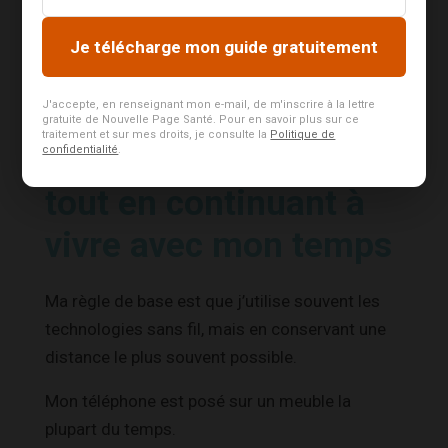
limiter mon
Je télécharge mon guide gratuitement
exposition aux
J'accepte, en renseignant mon e-mail, de m'inscrire à la lettre
champs
gratuite de Nouvelle Page Santé. Pour en savoir plus sur ce
traitement et sur mes droits, je consulte la
Politique de
électromagnétiques,
confidentialité
.
tout en continuant à
vivre avec mon temps
Ma règle de base est que j’utilise souvent les
technologies sans fil, mais en conservant une
distance le plus souvent possible.
Mon téléphone est posé sur un meuble la
plupart du temps.